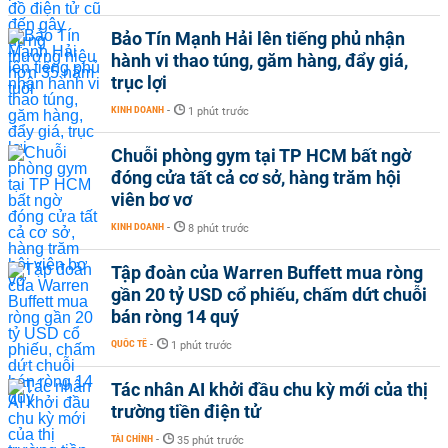
Bảo Tín Mạnh Hải lên tiếng phủ nhận
hành vi thao túng, găm hàng, đẩy giá,
trục lợi
KINH DOANH
-
1 phút trước
Chuỗi phòng gym tại TP HCM bất ngờ
đóng cửa tất cả cơ sở, hàng trăm hội
viên bơ vơ
KINH DOANH
-
8 phút trước
Tập đoàn của Warren Buffett mua ròng
gần 20 tỷ USD cổ phiếu, chấm dứt chuỗi
bán ròng 14 quý
QUỐC TẾ
-
1 phút trước
Tác nhân AI khởi đầu chu kỳ mới của thị
trường tiền điện tử
TÀI CHÍNH
-
35 phút trước