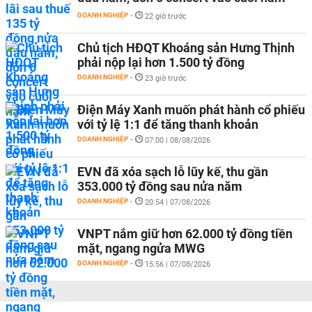
DOANH NGHIỆP
-
22 giờ trước
Chủ tịch HĐQT Khoáng sản Hưng Thịnh
phải nộp lại hơn 1.500 tỷ đồng
DOANH NGHIỆP
-
23 giờ trước
Điện Máy Xanh muốn phát hành cổ phiếu
với tỷ lệ 1:1 để tăng thanh khoản
DOANH NGHIỆP
-
07:00 | 08/08/2026
EVN đã xóa sạch lỗ lũy kế, thu gần
353.000 tỷ đồng sau nửa năm
DOANH NGHIỆP
-
20:54 | 07/08/2026
VNPT nắm giữ hơn 62.000 tỷ đồng tiền
mặt, ngang ngửa MWG
DOANH NGHIỆP
-
15:56 | 07/08/2026