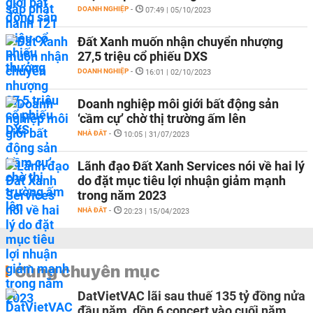
DOANH NGHIỆP
-
07:49 | 05/10/2023
Đất Xanh muốn nhận chuyển nhượng
27,5 triệu cổ phiếu DXS
DOANH NGHIỆP
-
16:01 | 02/10/2023
Doanh nghiệp môi giới bất động sản
‘cầm cự’ chờ thị trường ấm lên
NHÀ ĐẤT
-
10:05 | 31/07/2023
Lãnh đạo Đất Xanh Services nói về hai lý
do đặt mục tiêu lợi nhuận giảm mạnh
trong năm 2023
NHÀ ĐẤT
-
20:23 | 15/04/2023
Cùng chuyên mục
DatVietVAC lãi sau thuế 135 tỷ đồng nửa
đầu năm, dồn 6 concert vào cuối năm