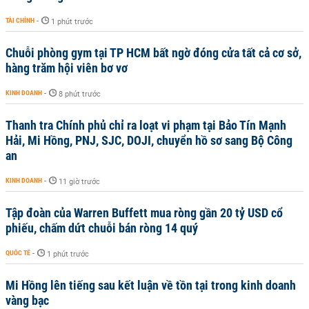
TÀI CHÍNH
-
1 phút trước
Chuỗi phòng gym tại TP HCM bất ngờ đóng cửa tất cả cơ sở,
hàng trăm hội viên bơ vơ
KINH DOANH
-
8 phút trước
Thanh tra Chính phủ chỉ ra loạt vi phạm tại Bảo Tín Mạnh
Hải, Mi Hồng, PNJ, SJC, DOJI, chuyển hồ sơ sang Bộ Công
an
KINH DOANH
-
11 giờ trước
Tập đoàn của Warren Buffett mua ròng gần 20 tỷ USD cổ
phiếu, chấm dứt chuỗi bán ròng 14 quý
QUỐC TẾ
-
1 phút trước
Mi Hồng lên tiếng sau kết luận về tồn tại trong kinh doanh
vàng bạc