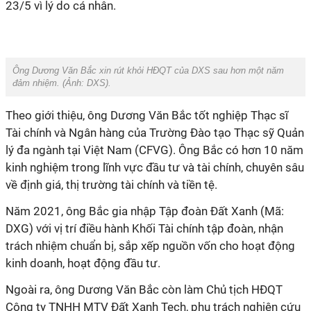
23/5 vì lý do cá nhân.
Ông Dương Văn Bắc xin rút khỏi HĐQT của DXS sau hơn một năm
đảm nhiệm. (Ảnh:
DXS
).
Theo giới thiệu, ông Dương Văn Bắc tốt nghiệp Thạc sĩ
Tài chính và Ngân hàng của Trường Đào tạo Thạc sỹ Quản
lý đa ngành tại Việt Nam (CFVG). Ông Bắc có hơn 10 năm
kinh nghiệm trong lĩnh vực đầu tư và tài chính, chuyên sâu
về định giá, thị trường tài chính và tiền tệ.
Năm 2021, ông Bắc gia nhập Tập đoàn Đất Xanh (Mã:
DXG) với vị trí điều hành Khối Tài chính tập đoàn, nhận
trách nhiệm chuẩn bị, sắp xếp nguồn vốn cho hoạt động
kinh doanh, hoạt động đầu tư.
Ngoài ra, ông Dương Văn Bắc còn làm Chủ tịch HĐQT
Công ty TNHH MTV Đất Xanh Tech, phụ trách nghiên cứu