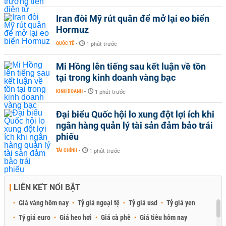
Iran đòi Mỹ rút quân để mở lại eo biển
Hormuz
QUỐC TẾ
-
1 phút trước
Mi Hồng lên tiếng sau kết luận về tồn
tại trong kinh doanh vàng bạc
KINH DOANH
-
1 phút trước
Đại biểu Quốc hội lo xung đột lợi ích khi
ngân hàng quản lý tài sản đảm bảo trái
phiếu
TÀI CHÍNH
-
1 phút trước
LIÊN KẾT NỔI BẬT
Giá vàng hôm nay
Tỷ giá ngoại tệ
Tỷ giá usd
Tỷ giá yen
Tỷ giá euro
Giá heo hơi
Giá cà phê
Giá tiêu hôm nay