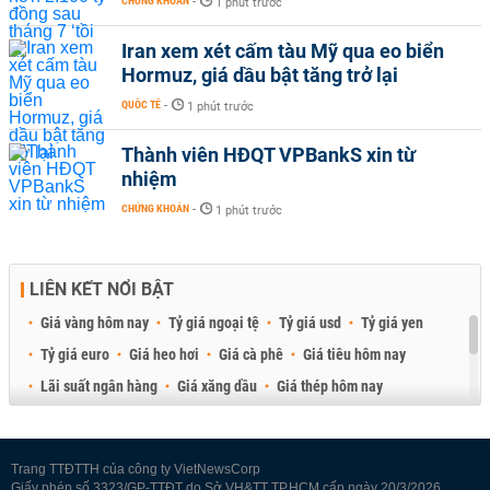
CHỨNG KHOÁN
-
1 phút trước
Iran xem xét cấm tàu Mỹ qua eo biển
Hormuz, giá dầu bật tăng trở lại
QUỐC TẾ
-
1 phút trước
Thành viên HĐQT VPBankS xin từ
nhiệm
CHỨNG KHOÁN
-
1 phút trước
LIÊN KẾT NỔI BẬT
Giá vàng hôm nay
Tỷ giá ngoại tệ
Tỷ giá usd
Tỷ giá yen
Tỷ giá euro
Giá heo hơi
Giá cà phê
Giá tiêu hôm nay
Lãi suất ngân hàng
Giá xăng dầu
Giá thép hôm nay
Giá sầu riêng
Giá thịt heo
Giá gạo
Giá cao su
Best Retail Brokers
Diễn đàn đầu tư Việt Nam 2026
Trang TTĐTTH của công ty VietNewsCorp
Giấy phép số 3323/GP-TTĐT do Sở VH&TT TP.HCM cấp ngày 20/3/2026