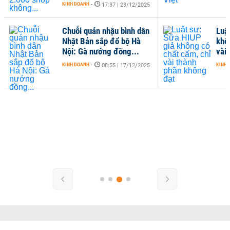
KINH DOANH
-
17:37 | 23/12/2025
Chuỗi quán nhậu bình dân
Luậ
Nhật Bản sắp đổ bộ Hà
khô
Nội: Gà nướng đồng...
vài
KINH DOANH
-
KINH 
08:55 | 17/12/2025