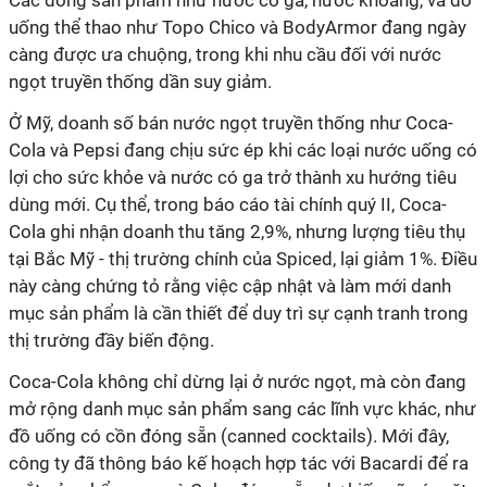
Các dòng sản phẩm như nước có ga, nước khoáng, và đồ
uống thể thao như Topo Chico và BodyArmor đang ngày
càng được ưa chuộng, trong khi nhu cầu đối với nước
ngọt truyền thống dần suy giảm.
Ở Mỹ, doanh số bán nước ngọt truyền thống như Coca-
Cola và Pepsi đang chịu sức ép khi các loại nước uống có
lợi cho sức khỏe và nước có ga trở thành xu hướng tiêu
dùng mới. Cụ thể, trong báo cáo tài chính quý II, Coca-
Cola ghi nhận doanh thu tăng 2,9%, nhưng lượng tiêu thụ
tại Bắc Mỹ - thị trường chính của Spiced, lại giảm 1%. Điều
này càng chứng tỏ rằng việc cập nhật và làm mới danh
mục sản phẩm là cần thiết để duy trì sự cạnh tranh trong
thị trường đầy biến động.
Coca-Cola không chỉ dừng lại ở nước ngọt, mà còn đang
mở rộng danh mục sản phẩm sang các lĩnh vực khác, như
đồ uống có cồn đóng sẵn (canned cocktails). Mới đây,
công ty đã thông báo kế hoạch hợp tác với Bacardi để ra