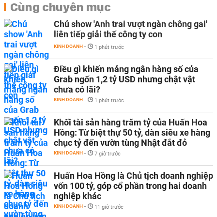
Cùng chuyên mục
Chủ show 'Anh trai vượt ngàn chông gai'
liên tiếp giải thế công ty con
KINH DOANH
-
1 phút trước
Điều gì khiến mảng ngân hàng số của
Grab ngốn 1,2 tỷ USD nhưng chật vật
chưa có lãi?
KINH DOANH
-
1 phút trước
Khối tài sản hàng trăm tỷ của Huấn Hoa
Hồng: Từ biệt thự 50 tỷ, dàn siêu xe hàng
chục tỷ đến vườn tùng Nhật đắt đỏ
KINH DOANH
-
7 giờ trước
Huấn Hoa Hồng là Chủ tịch doanh nghiệp
vốn 100 tỷ, góp cổ phần trong hai doanh
nghiệp khác
KINH DOANH
-
11 giờ trước