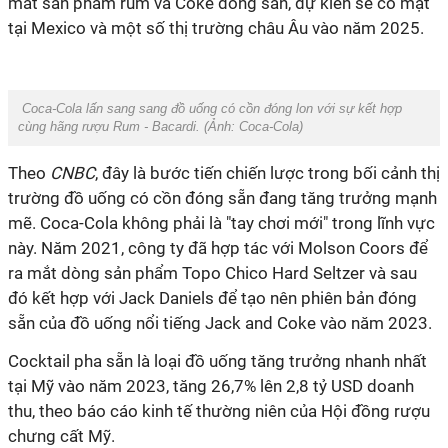
mắt sản phẩm rum và Coke đóng sẵn, dự kiến sẽ có mặt
tại Mexico và một số thị trường châu Âu vào năm 2025.
Coca-Cola lấn sang sang đồ uống có cồn đóng lon với sự kết hợp
cùng hãng rượu Rum - Bacardi. (Ảnh:
Coca-Cola
)
Theo
CNBC
, đây là bước tiến chiến lược trong bối cảnh thị
trường đồ uống có cồn đóng sẵn đang tăng trưởng mạnh
mẽ. Coca-Cola không phải là "tay chơi mới" trong lĩnh vực
này. Năm 2021, công ty đã hợp tác với Molson Coors để
ra mắt dòng sản phẩm Topo Chico Hard Seltzer và sau
đó kết hợp với Jack Daniels để tạo nên phiên bản đóng
sẵn của đồ uống nổi tiếng Jack and Coke vào năm 2023.
Cocktail pha sẵn là loại đồ uống tăng trưởng nhanh nhất
tại Mỹ vào năm 2023, tăng 26,7% lên 2,8 tỷ USD doanh
thu, theo báo cáo kinh tế thường niên
của Hội đồng rượu
chưng cất Mỹ
.