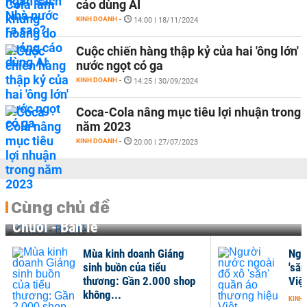
cáo dùng AI
KINH DOANH
-
14:00 | 18/11/2024
Cuộc chiến hàng thập kỷ của hai 'ông lớn'
nước ngọt có ga
KINH DOANH
-
14:25 | 30/09/2024
Coca-Cola nâng mục tiêu lợi nhuận trong
năm 2023
KINH DOANH
-
20:00 | 27/07/2023
Cùng chủ đề
Chuỗi - Bán lẻ
Mùa kinh doanh Giáng
Ngư
sinh buồn của tiểu
'săn
thương: Gần 2.000 shop
Việt
không...
KINH 