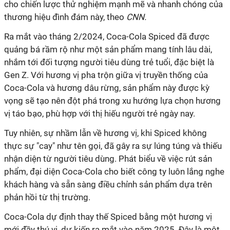
cho chiến lược thử nghiệm mạnh mẽ và nhanh chóng của
thương hiệu đình đám này, theo
CNN.
Ra mắt vào tháng 2/2024, Coca-Cola Spiced đã được
quảng bá rầm rộ như một sản phẩm mang tính lâu dài,
nhắm tới đối tượng người tiêu dùng trẻ tuổi, đặc biệt là
Gen Z. Với hương vị pha trộn giữa vị truyền thống của
Coca-Cola và hương dâu rừng, sản phẩm này được kỳ
vọng sẽ tạo nên đột phá trong xu hướng lựa chọn hương
vị táo bạo, phù hợp với thị hiếu người trẻ ngày nay.
Tuy nhiên, sự nhầm lẫn về hương vị, khi Spiced không
thực sự "cay" như tên gọi, đã gây ra sự lúng túng và thiếu
nhận diện từ người tiêu dùng. Phát biểu về việc rút sản
phẩm, đại diện Coca-Cola cho biết công ty luôn lắng nghe
khách hàng và sẵn sàng điều chỉnh sản phẩm dựa trên
phản hồi từ thị trường.
Coca-Cola dự định thay thế Spiced bằng một hương vị
mới đầy thú vị, dự kiến ra mắt vào năm 2025. Đây là một