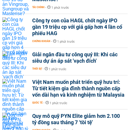
TÀI CHÍNH
-
1 phút trước
Công ty con của HAGL chốt ngày IPO
gần 19 triệu cp với giá gấp hơn 4 lần cổ
phiếu HAG
CHỨNG KHOÁN
-
1 phút trước
Giải ngân đầu tư công quý III: Khi các
siêu dự án áp sát 'vạch đích'
THỜI SỰ
-
1 phút trước
Việt Nam muốn phát triển quỹ hưu trí:
Từ tiết kiệm gia đình thành nguồn cấp
vốn dài hạn và kinh nghiệm từ Malaysia
QUỐC TẾ
-
1 phút trước
Quy mô quỹ PYN Elite giảm hơn 2.100
tỷ đồng sau tháng 7 ‘tồi tệ’