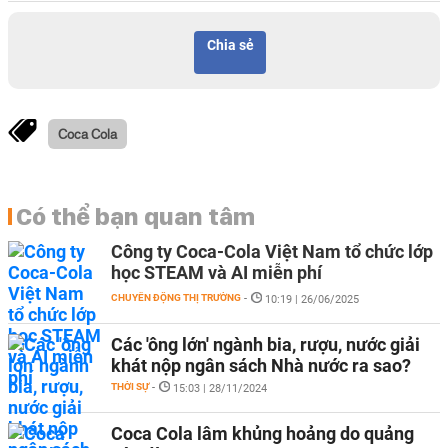
Chia sẻ
Coca Cola
Có thể bạn quan tâm
Công ty Coca-Cola Việt Nam tổ chức lớp
học STEAM và AI miễn phí
CHUYỂN ĐỘNG THỊ TRƯỜNG
-
10:19 | 26/06/2025
Các 'ông lớn' ngành bia, rượu, nước giải
khát nộp ngân sách Nhà nước ra sao?
THỜI SỰ
-
15:03 | 28/11/2024
Coca Cola lâm khủng hoảng do quảng