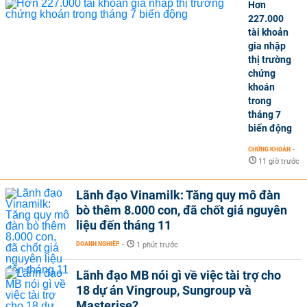
Hơn
227.000
tài khoản
gia nhập
thị trường
chứng
khoán
trong
tháng 7
biến động
CHỨNG KHOÁN
-
11 giờ trước
Lãnh đạo Vinamilk: Tăng quy mô đàn
bò thêm 8.000 con, đã chốt giá nguyên
liệu đến tháng 11
DOANH NGHIỆP
-
1 phút trước
Lãnh đạo MB nói gì về việc tài trợ cho
18 dự án Vingroup, Sungroup và
Masterise?