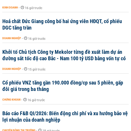
KINH DOANH
-
16 giờ trước
Hoá chất Đức Giang công bố hai ứng viên HĐQT, cổ phiếu
DGC tăng trần
DOANH NGHIỆP
-
16 giờ trước
Khởi tố Chủ tịch Công ty Mekolor từng đề xuất làm dự án
đường sắt tốc độ cao Bắc - Nam 100 tỷ USD bằng vốn tự có
DOANH NGHIỆP
-
15 giờ trước
Cổ phiếu VNZ tăng gần 190.000 đồng/cp sau 5 phiên, gấp
đôi giá trong ba tháng
CHỨNG KHOÁN
-
16 giờ trước
Báo cáo F&B QI/2026: Biến động chi phí và xu hướng bảo vệ
lợi nhuận của doanh nghiệp
CHUYỂN ĐỘNG THỊ TRƯỜNG
-
18 giờ trước