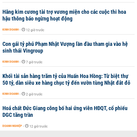
Hãng kim cương tài trợ vương miện cho các cuộc thi hoa
hậu thông báo ngừng hoạt động
KINH DOANH
-
12 giờ trước
Con gái tỷ phú Phạm Nhật Vượng lần đầu tham gia vào hệ
sinh thái Vingroup
KINH DOANH
-
7 giờ trước
Khối tài sản hàng trăm tỷ của Huấn Hoa Hồng: Từ biệt thự
50 tỷ, dàn siêu xe hàng chục tỷ đến vườn tùng Nhật đắt đỏ
KINH DOANH
-
2 giờ trước
Hoá chất Đức Giang công bố hai ứng viên HĐQT, cổ phiếu
DGC tăng trần
DOANH NGHIỆP
-
12 giờ trước