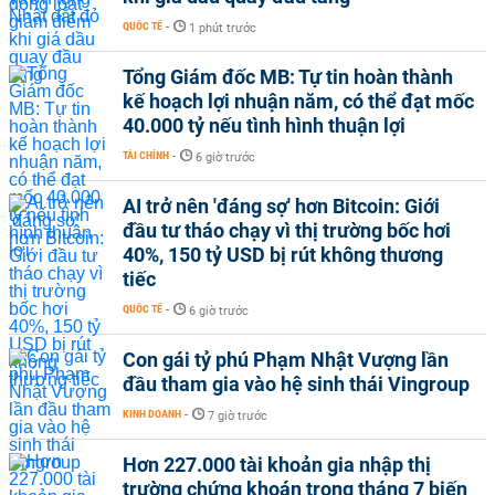
QUỐC TẾ
-
1 phút trước
Tổng Giám đốc MB: Tự tin hoàn thành
kế hoạch lợi nhuận năm, có thể đạt mốc
40.000 tỷ nếu tình hình thuận lợi
TÀI CHÍNH
-
6 giờ trước
AI trở nên 'đáng sợ' hơn Bitcoin: Giới
đầu tư tháo chạy vì thị trường bốc hơi
40%, 150 tỷ USD bị rút không thương
tiếc
QUỐC TẾ
-
6 giờ trước
Con gái tỷ phú Phạm Nhật Vượng lần
đầu tham gia vào hệ sinh thái Vingroup
KINH DOANH
-
7 giờ trước
Hơn 227.000 tài khoản gia nhập thị
trường chứng khoán trong tháng 7 biến