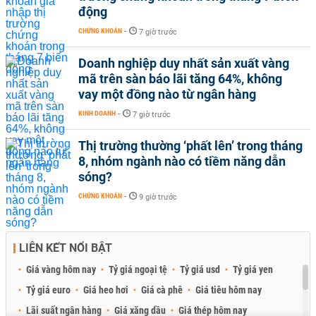
động
CHỨNG KHOÁN
-
7 giờ trước
Doanh nghiệp duy nhất sản xuất vàng
mã trên sàn báo lãi tăng 64%, không
vay một đồng nào từ ngân hàng
KINH DOANH
-
7 giờ trước
Thị trường thường ‘phất lên’ trong tháng
8, nhóm ngành nào có tiềm năng dẫn
sóng?
CHỨNG KHOÁN
-
9 giờ trước
LIÊN KẾT NỔI BẬT
Giá vàng hôm nay
Tỷ giá ngoại tệ
Tỷ giá usd
Tỷ giá yen
Tỷ giá euro
Giá heo hơi
Giá cà phê
Giá tiêu hôm nay
Lãi suất ngân hàng
Giá xăng dầu
Giá thép hôm nay