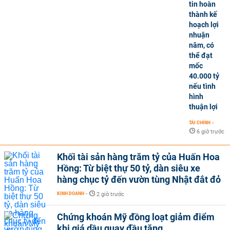
tin hoàn
thành kế
hoạch lợi
nhuận
năm, có
thể đạt
mốc
40.000 tỷ
nếu tình
hình
thuận lợi
TÀI CHÍNH
-
6 giờ trước
Khối tài sản hàng trăm tỷ của Huấn Hoa
Hồng: Từ biệt thự 50 tỷ, dàn siêu xe
hàng chục tỷ đến vườn tùng Nhật đắt đỏ
KINH DOANH
-
2 giờ trước
Chứng khoán Mỹ đồng loạt giảm điểm
khi giá dầu quay đầu tăng