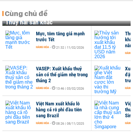
Cùng chủ đề
Thủy hải sản khác
 giá mạnh
Thủy sản hướng tới xuất
khẩu đạt 11,5 tỷ USD
năm 2026
| 11/02/2026
HÀNG HÓA
-
19:49 | 07/01/2026
ẩu thuỷ
Xuất khẩu ghẹ Việt Nam
m nhẹ trong
đặt cược lớn vào thị
trường Mỹ
HÀNG HÓA
-
| 03/02/2026
16:04 | 17/12/2025
khẩu lô
Việt Nam là nhà cung cấp
đầu tiên
thuỷ sản lớn thứ 4 cho
Singapore
HÀNG HÓA
-
| 08/11/2025
06:43 | 29/04/2025