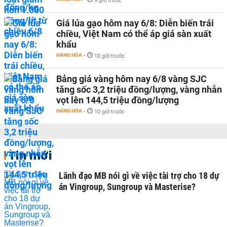
9 giờ trước
Giá lúa gạo hôm nay 6/8: Diễn biến trái
chiều, Việt Nam có thể áp giá sàn xuất
khẩu
HÀNG HÓA
-
10 giờ trước
Bảng giá vàng hôm nay 6/8 vàng SJC
tăng sốc 3,2 triệu đồng/lượng, vàng nhẫn
vọt lên 144,5 triệu đồng/lượng
HÀNG HÓA
-
10 giờ trước
Tin mới
Lãnh đạo MB nói gì về việc tài trợ cho 18 dự
án Vingroup, Sungroup và Masterise?