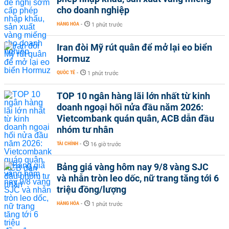
cho doanh nghiệp
HÀNG HÓA
-
1 phút trước
Iran đòi Mỹ rút quân để mở lại eo biển
Hormuz
QUỐC TẾ
-
1 phút trước
TOP 10 ngân hàng lãi lớn nhất từ kinh
doanh ngoại hối nửa đầu năm 2026:
Vietcombank quán quân, ACB dẫn đầu
nhóm tư nhân
TÀI CHÍNH
-
16 giờ trước
Bảng giá vàng hôm nay 9/8 vàng SJC
và nhẫn tròn leo dốc, nữ trang tăng tới 6
triệu đồng/lượng
HÀNG HÓA
-
1 phút trước