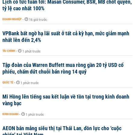
Lịch cổ tức tuần tới: Masan Consumer, BSR, MB chốt quyền,
tỷ lệ cao nhất 100%
DOANH NGHIỆP
-
16 giờ trước
VPBank bất ngờ hạ lãi suất ở tất cả kỳ hạn, mức giảm mạnh
nhất lên đến 2,4%
TÀI CHÍNH
-
1 phút trước
Tập đoàn của Warren Buffett mua ròng gần 20 tỷ USD cổ
phiếu, chấm dứt chuỗi bán ròng 14 quý
QUỐC TẾ
-
1 phút trước
Mi Hồng lên tiếng sau kết luận về tồn tại trong kinh doanh
vàng bạc
KINH DOANH
-
1 phút trước
AEON bán mảng siêu thị tại Thái Lan, dồn lực cho ‘cuộc
chiến’ tại Việt Nam