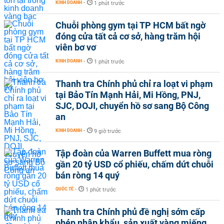
KINH DOANH
-
1 phút trước
Chuỗi phòng gym tại TP HCM bất ngờ
đóng cửa tất cả cơ sở, hàng trăm hội
viên bơ vơ
KINH DOANH
-
1 phút trước
Thanh tra Chính phủ chỉ ra loạt vi phạm
tại Bảo Tín Mạnh Hải, Mi Hồng, PNJ,
SJC, DOJI, chuyển hồ sơ sang Bộ Công
an
KINH DOANH
-
9 giờ trước
Tập đoàn của Warren Buffett mua ròng
gần 20 tỷ USD cổ phiếu, chấm dứt chuỗi
bán ròng 14 quý
QUỐC TẾ
-
1 phút trước
Thanh tra Chính phủ đề nghị sớm cấp
phép nhập khẩu, sản xuất vàng miếng