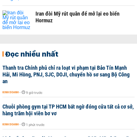
Iran đòi Mỹ rút quân để mở lại eo biển
Hormuz
Đọc nhiều nhất
Thanh tra Chính phủ chỉ ra loạt vi phạm tại Bảo Tín Mạnh
Hải, Mi Hồng, PNJ, SJC, DOJI, chuyển hồ sơ sang Bộ Công
an
KINH DOANH
-
9 giờ trước
Chuỗi phòng gym tại TP HCM bất ngờ đóng cửa tất cả cơ sở,
hàng trăm hội viên bơ vơ
KINH DOANH
-
1 phút trước