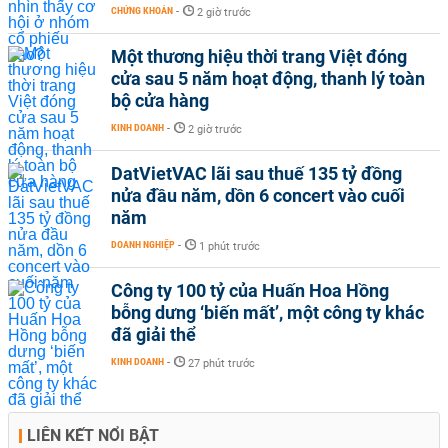
CHỨNG KHOÁN
-
2 giờ trước
Một thương hiệu thời trang Việt đóng
cửa sau 5 năm hoạt động, thanh lý toàn
bộ cửa hàng
KINH DOANH
-
2 giờ trước
DatVietVAC lãi sau thuế 135 tỷ đồng
nửa đầu năm, dồn 6 concert vào cuối
năm
DOANH NGHIỆP
-
1 phút trước
Công ty 100 tỷ của Huấn Hoa Hồng
bỗng dưng ‘biến mất’, một công ty khác
đã giải thể
KINH DOANH
-
27 phút trước
LIÊN KẾT NỔI BẬT