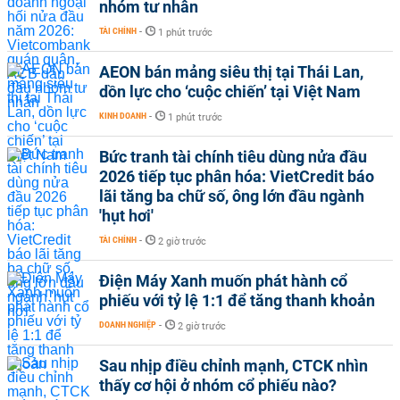
nhóm tư nhân
TÀI CHÍNH
-
1 phút trước
AEON bán mảng siêu thị tại Thái Lan,
dồn lực cho ‘cuộc chiến’ tại Việt Nam
KINH DOANH
-
1 phút trước
Bức tranh tài chính tiêu dùng nửa đầu
2026 tiếp tục phân hóa: VietCredit báo
lãi tăng ba chữ số, ông lớn đầu ngành
'hụt hơi'
TÀI CHÍNH
-
2 giờ trước
Điện Máy Xanh muốn phát hành cổ
phiếu với tỷ lệ 1:1 để tăng thanh khoản
DOANH NGHIỆP
-
2 giờ trước
Sau nhịp điều chỉnh mạnh, CTCK nhìn
thấy cơ hội ở nhóm cổ phiếu nào?