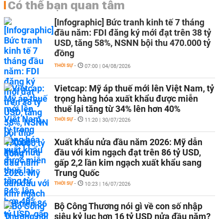
Có thể bạn quan tâm
[Infographic] Bức tranh kinh tế 7 tháng
đầu năm: FDI đăng ký mới đạt trên 38 tỷ
USD, tăng 58%, NSNN bội thu 470.000 tỷ
đồng
THỜI SỰ
-
07:00 | 04/08/2026
Vietcap: Mỹ áp thuế mới lên Việt Nam, tỷ
trọng hàng hóa xuất khẩu được miễn
thuế lại tăng từ 34% lên hơn 40%
THỜI SỰ
-
11:20 | 30/07/2026
Xuất khẩu nửa đầu năm 2026: Mỹ dẫn
đầu với kim ngạch đạt trên 86 tỷ USD,
gấp 2,2 lần kim ngạch xuất khẩu sang
Trung Quốc
THỜI SỰ
-
10:23 | 16/07/2026
Bộ Công Thương nói gì về con số nhập
siêu kỷ lục hơn 16 tỷ USD nửa đầu năm?