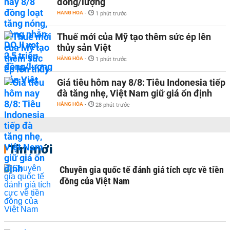
đồng/lượng
HÀNG HÓA
-
1 phút trước
Thuế mới của Mỹ tạo thêm sức ép lên
thủy sản Việt
HÀNG HÓA
-
1 phút trước
Giá tiêu hôm nay 8/8: Tiêu Indonesia tiếp
đà tăng nhẹ, Việt Nam giữ giá ổn định
HÀNG HÓA
-
28 phút trước
Tin mới
Chuyên gia quốc tế đánh giá tích cực về tiền
đồng của Việt Nam