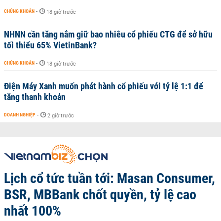
CHỨNG KHOÁN
-
18 giờ trước
NHNN cần tăng nắm giữ bao nhiêu cổ phiếu CTG để sở hữu
tối thiểu 65% VietinBank?
CHỨNG KHOÁN
-
18 giờ trước
Điện Máy Xanh muốn phát hành cổ phiếu với tỷ lệ 1:1 để
tăng thanh khoản
DOANH NGHIỆP
-
2 giờ trước
Lịch cổ tức tuần tới: Masan Consumer,
BSR, MBBank chốt quyền, tỷ lệ cao
nhất 100%