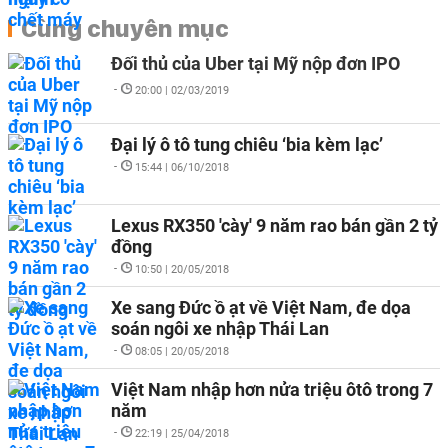
Cùng chuyên mục
Đối thủ của Uber tại Mỹ nộp đơn IPO
-
20:00 | 02/03/2019
Đại lý ô tô tung chiêu ‘bia kèm lạc’
-
15:44 | 06/10/2018
Lexus RX350 'cày' 9 năm rao bán gần 2 tỷ
đồng
-
10:50 | 20/05/2018
Xe sang Đức ồ ạt về Việt Nam, đe dọa
soán ngôi xe nhập Thái Lan
-
08:05 | 20/05/2018
Việt Nam nhập hơn nửa triệu ôtô trong 7
năm
-
22:19 | 25/04/2018