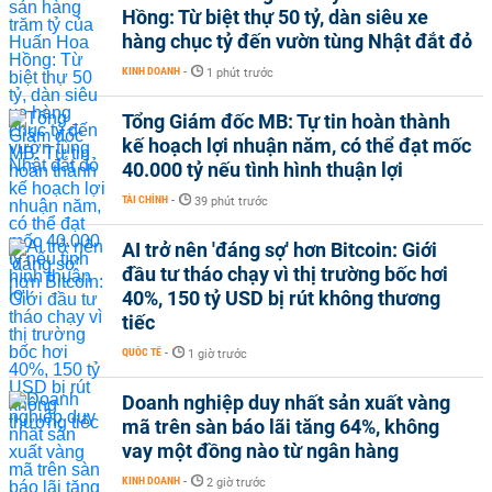
Hồng: Từ biệt thự 50 tỷ, dàn siêu xe
hàng chục tỷ đến vườn tùng Nhật đắt đỏ
KINH DOANH
-
1 phút trước
Tổng Giám đốc MB: Tự tin hoàn thành
kế hoạch lợi nhuận năm, có thể đạt mốc
40.000 tỷ nếu tình hình thuận lợi
TÀI CHÍNH
-
39 phút trước
AI trở nên 'đáng sợ' hơn Bitcoin: Giới
đầu tư tháo chạy vì thị trường bốc hơi
40%, 150 tỷ USD bị rút không thương
tiếc
QUỐC TẾ
-
1 giờ trước
Doanh nghiệp duy nhất sản xuất vàng
mã trên sàn báo lãi tăng 64%, không
vay một đồng nào từ ngân hàng
KINH DOANH
-
2 giờ trước