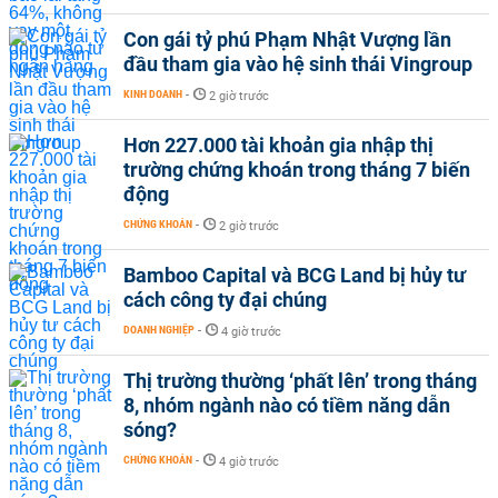
Con gái tỷ phú Phạm Nhật Vượng lần
đầu tham gia vào hệ sinh thái Vingroup
KINH DOANH
-
2 giờ trước
Hơn 227.000 tài khoản gia nhập thị
trường chứng khoán trong tháng 7 biến
động
CHỨNG KHOÁN
-
2 giờ trước
Bamboo Capital và BCG Land bị hủy tư
cách công ty đại chúng
DOANH NGHIỆP
-
4 giờ trước
Thị trường thường ‘phất lên’ trong tháng
8, nhóm ngành nào có tiềm năng dẫn
sóng?
CHỨNG KHOÁN
-
4 giờ trước