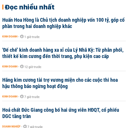
Đọc nhiều nhất
Huấn Hoa Hồng là Chủ tịch doanh nghiệp vốn 100 tỷ, góp cổ
phần trong hai doanh nghiệp khác
KINH DOANH
-
1 giờ trước
'Đế chế’ kinh doanh hàng xa xỉ của Lý Nhã Kỳ: Từ phân phối,
thiết kế kim cương đến thời trang, phụ kiện cao cấp
KINH DOANH
-
12 giờ trước
Hãng kim cương tài trợ vương miện cho các cuộc thi hoa
hậu thông báo ngừng hoạt động
KINH DOANH
-
7 giờ trước
Hoá chất Đức Giang công bố hai ứng viên HĐQT, cổ phiếu
DGC tăng trần
DOANH NGHIỆP
-
7 giờ trước