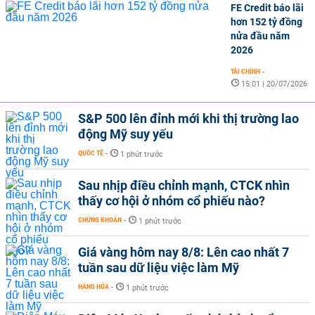
FE Credit báo lãi
hơn 152 tỷ đồng
nửa đầu năm
2026
TÀI CHÍNH
-
15:01 | 20/07/2026
S&P 500 lên đỉnh mới khi thị trường lao
động Mỹ suy yếu
QUỐC TẾ
-
1 phút trước
Sau nhịp điều chỉnh mạnh, CTCK nhìn
thấy cơ hội ở nhóm cổ phiếu nào?
CHỨNG KHOÁN
-
1 phút trước
Giá vàng hôm nay 8/8: Lên cao nhất 7
tuần sau dữ liệu việc làm Mỹ
HÀNG HÓA
-
1 phút trước