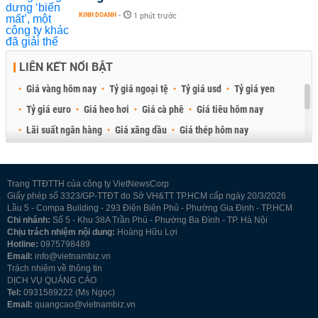
KINH DOANH
-
1 phút trước
LIÊN KẾT NỔI BẬT
Giá vàng hôm nay
Tỷ giá ngoại tệ
Tỷ giá usd
Tỷ giá yen
Tỷ giá euro
Giá heo hơi
Giá cà phê
Giá tiêu hôm nay
Lãi suất ngân hàng
Giá xăng dầu
Giá thép hôm nay
Giá sầu riêng
Giá thịt heo
Giá gạo
Giá cao su
Best Retail Brokers
Diễn đàn đầu tư Việt Nam 2026
Trang TTĐTTH của công ty VietNewsCorp
Giấy phép số 3323/GP-TTĐT do Sở VH&TT TP.HCM cấp ngày 20/3/2026
Lầu 5 - Compa Building - 293 Điện Biên Phủ - Phường Gia Định - TP.HCM
Chi nhánh:
Số 5 - Khu 38A Trần Phú - Phường Ba Đình - TP. Hà Nội
Chịu trách nhiệm nội dung:
Hoàng Hữu Lợi
Hotline:
0975798489
Email:
info@vietnambiz.vn
Trách nhiệm về thông tin
DỊCH VỤ QUẢNG CÁO
Tel:
0931589222 (Ms Ngọc)
Email:
quangcao@vietnambiz.vn