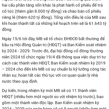
hai cấu phần tăng vốn khác là phát hành cổ phiếu để trả
cổ tức (thêm gần 8.000 tỷ đồng) và chào bán cổ phiếu
riêng lẻ (thêm 620 tỷ đồng). Tổng vốn điều lệ của MB sau
khi hoàn thành tất cả những kế hoạch trên sẽ là 61.643 tỷ
đồng.
Ngày 15/6 tới đây, MB sẽ tổ chức ĐHĐCĐ bất thường để
bầu ra Hội đồng Quản trị (HĐQT) và Ban Kiểm soát nhiệm
kỳ 2024 - 2029. Trước đó, đại hội đồng cổ đông thường
niên 2024 tổ chức ngày 19/4 đã thông qua việc duy trì tư
cách các thành viên HĐQT, Ban Kiểm soát nhiệm kỳ 2019
– 2024 cho đến khi MB có sự chuẩn bị kỹ lưỡng công tác
nhân sự, hoàn tất các thủ tục với cơ quan quản lý nhà
nước theo quy định.
Dự kiến, trong nhiệm kỳ mới MB sẽ có 11 thành viên
HĐQT (nhiều hơn một người so với nhiệm kỳ trước), bao
gồm một thành viên độc lập. Ban Kiểm soát nhiệm kỳ
2024 - 2029 của ngân hàng sẽ có 5 người (nhiều hơn một