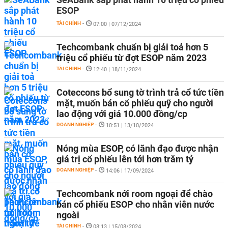
ESOP
TÀI CHÍNH
-
07:00 | 07/12/2024
Techcombank chuẩn bị giải toả hơn 5
triệu cổ phiếu từ đợt ESOP năm 2023
TÀI CHÍNH
-
12:40 | 18/11/2024
Coteccons bổ sung tờ trình trả cổ tức tiền
mặt, muốn bán cổ phiếu quỹ cho người
lao động với giá 10.000 đồng/cp
DOANH NGHIỆP
-
10:51 | 13/10/2024
Nóng mùa ESOP, có lãnh đạo được nhận
giá trị cổ phiếu lên tới hơn trăm tỷ
DOANH NGHIỆP
-
14:06 | 17/09/2024
Techcombank nới room ngoại để chào
bán cổ phiếu ESOP cho nhân viên nước
ngoài
TÀI CHÍNH
-
08:13 | 15/08/2024