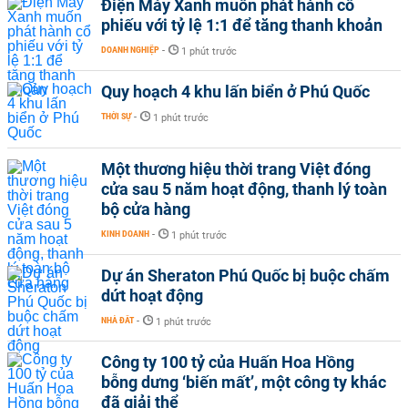
Điện Máy Xanh muốn phát hành cổ
phiếu với tỷ lệ 1:1 để tăng thanh khoản
DOANH NGHIỆP
-
1 phút trước
Quy hoạch 4 khu lấn biển ở Phú Quốc
THỜI SỰ
-
1 phút trước
Một thương hiệu thời trang Việt đóng
cửa sau 5 năm hoạt động, thanh lý toàn
bộ cửa hàng
KINH DOANH
-
1 phút trước
Dự án Sheraton Phú Quốc bị buộc chấm
dứt hoạt động
NHÀ ĐẤT
-
1 phút trước
Công ty 100 tỷ của Huấn Hoa Hồng
bỗng dưng ‘biến mất’, một công ty khác
đã giải thể