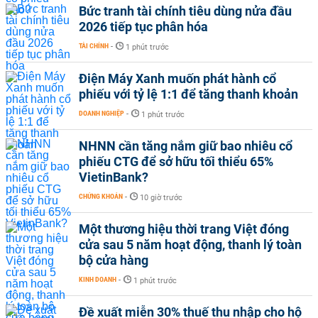
Bức tranh tài chính tiêu dùng nửa đầu
2026 tiếp tục phân hóa
TÀI CHÍNH
-
1 phút trước
Điện Máy Xanh muốn phát hành cổ
phiếu với tỷ lệ 1:1 để tăng thanh khoản
DOANH NGHIỆP
-
1 phút trước
NHNN cần tăng nắm giữ bao nhiêu cổ
phiếu CTG để sở hữu tối thiểu 65%
VietinBank?
CHỨNG KHOÁN
-
10 giờ trước
Một thương hiệu thời trang Việt đóng
cửa sau 5 năm hoạt động, thanh lý toàn
bộ cửa hàng
KINH DOANH
-
1 phút trước
Đề xuất miễn 30% thuế thu nhập cho hộ