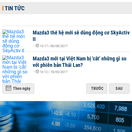
TIN TỨC
Mazda3 thế hệ mới sẽ dùng động cơ SkyActiv
II
-
15:17 | 06/08/2017
Mazda3 mới tại Việt Nam bị 'cắt' những gì so
với phiên bản Thái Lan?
-
16:12 | 18/05/2017
Theo ngày
TRƯỚC
SAU