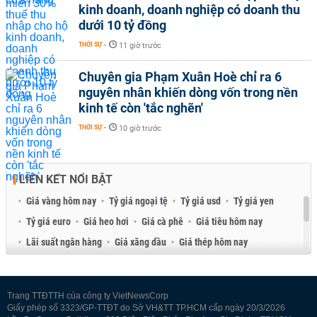
kinh doanh, doanh nghiệp có doanh thu
dưới 10 tỷ đồng
THỜI SỰ
-
11 giờ trước
Chuyên gia Phạm Xuân Hoè chỉ ra 6
nguyên nhân khiến dòng vốn trong nền
kinh tế còn 'tắc nghẽn'
THỜI SỰ
-
10 giờ trước
LIÊN KẾT NỔI BẬT
Giá vàng hôm nay
Tỷ giá ngoại tệ
Tỷ giá usd
Tỷ giá yen
Tỷ giá euro
Giá heo hơi
Giá cà phê
Giá tiêu hôm nay
Lãi suất ngân hàng
Giá xăng dầu
Giá thép hôm nay
Giá sầu riêng
Giá thịt heo
Giá gạo
Giá cao su
Best Retail Brokers
Diễn đàn đầu tư Việt Nam 2026
Trang TTĐTTH của công ty VietNewsCorp
Giấy phép số 3323/GP-TTĐT do Sở VH&TT TP.HCM cấp ngày 20/3/2026