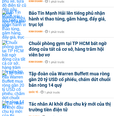
KINH DOANH
-
1 phút trước
Bảo Tín Mạnh Hải lên tiếng phủ nhận
hành vi thao túng, găm hàng, đẩy giá,
trục lợi
KINH DOANH
-
1 phút trước
Chuỗi phòng gym tại TP HCM bất ngờ
đóng cửa tất cả cơ sở, hàng trăm hội
viên bơ vơ
KINH DOANH
-
1 phút trước
Tập đoàn của Warren Buffett mua ròng
gần 20 tỷ USD cổ phiếu, chấm dứt chuỗi
bán ròng 14 quý
QUỐC TẾ
-
1 phút trước
Tác nhân AI khởi đầu chu kỳ mới của thị
trường tiền điện tử