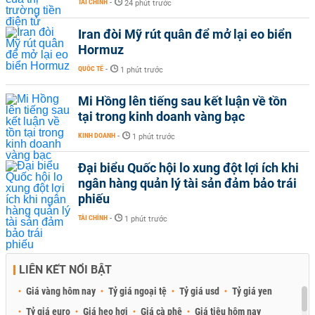
TÀI CHÍNH
-
24 phút trước
Iran đòi Mỹ rút quân để mở lại eo biển
Hormuz
QUỐC TẾ
-
1 phút trước
Mi Hồng lên tiếng sau kết luận về tồn
tại trong kinh doanh vàng bạc
KINH DOANH
-
1 phút trước
Đại biểu Quốc hội lo xung đột lợi ích khi
ngân hàng quản lý tài sản đảm bảo trái
phiếu
TÀI CHÍNH
-
1 phút trước
LIÊN KẾT NỔI BẬT
Giá vàng hôm nay
Tỷ giá ngoại tệ
Tỷ giá usd
Tỷ giá yen
Tỷ giá euro
Giá heo hơi
Giá cà phê
Giá tiêu hôm nay