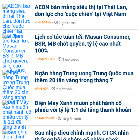
AEON bán mảng siêu thị tại Thái Lan,
dồn lực cho ‘cuộc chiến’ tại Việt Nam
KINH DOANH
-
2 giờ trước
Lịch cổ tức tuần tới: Masan Consumer,
BSR, MB chốt quyền, tỷ lệ cao nhất
100%
DOANH NGHIỆP
-
3 giờ trước
Ngân hàng Trung ương Trung Quốc mua
thêm 20 tấn vàng trong tháng 7
HÀNG HÓA
-
2 giờ trước
Điện Máy Xanh muốn phát hành cổ
phiếu với tỷ lệ 1:1 để tăng thanh khoản
DOANH NGHIỆP
-
10 giờ trước
Sau nhịp điều chỉnh mạnh, CTCK nhìn
thấy cơ hội ở nhóm cổ phiếu nào?