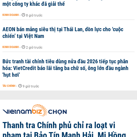
một công ty khác đã giải thể
KINH DOANH
-
8 giờ trước
AEON bán mảng siêu thị tại Thái Lan, dồn lực cho ‘cuộc
chiến’ tại Việt Nam
KINH DOANH
-
2 giờ trước
Bức tranh tài chính tiêu dùng nửa đầu 2026 tiếp tục phân
hóa: VietCredit báo lãi tăng ba chữ số, ông lớn đầu ngành
'hụt hơi'
TÀI CHÍNH
-
9 giờ trước
Thanh tra Chính phủ chỉ ra loạt vi
phạm tại Bảo Tín Mạnh Hải, Mi Hồng,