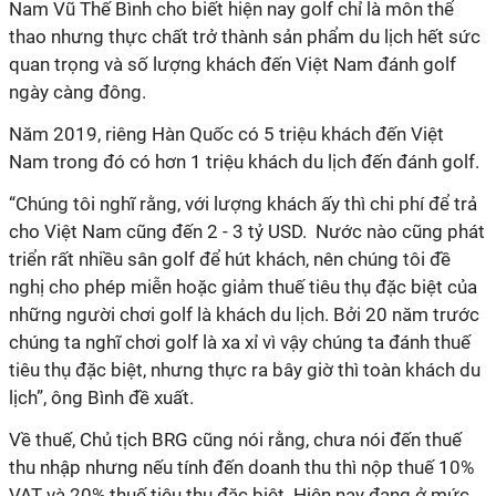
Nam Vũ Thế Bình cho biết hiện nay golf chỉ là môn thể
thao nhưng thực chất trở thành sản phẩm du lịch hết sức
quan trọng và số lượng khách đến Việt Nam đánh golf
ngày càng đông.
Năm 2019, riêng Hàn Quốc có 5 triệu khách đến Việt
Nam trong đó có hơn 1 triệu khách du lịch đến đánh golf.
“Chúng tôi nghĩ rằng, với lượng khách ấy thì chi phí để trả
cho Việt Nam cũng đến 2 - 3 tỷ USD. Nước nào cũng phát
triển rất nhiều sân golf để hút khách, nên chúng tôi đề
nghị cho phép miễn hoặc giảm thuế tiêu thụ đặc biệt của
những người chơi golf là khách du lịch. Bởi 20 năm trước
chúng ta nghĩ chơi golf là xa xỉ vì vậy chúng ta đánh thuế
tiêu thụ đặc biệt, nhưng thực ra bây giờ thì toàn khách du
lịch”, ông Bình đề xuất.
Về thuế, Chủ tịch BRG cũng nói rằng, chưa nói đến thuế
thu nhập nhưng nếu tính đến doanh thu thì nộp thuế 10%
VAT và 20% thuế tiêu thụ đặc biệt. Hiện nay đang ở mức