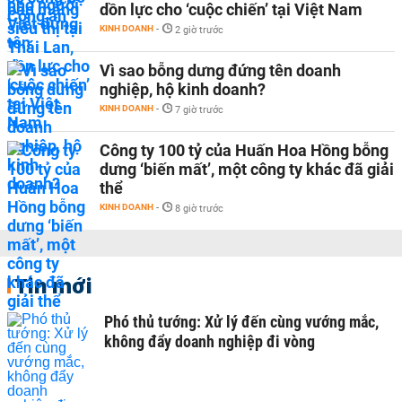
dồn lực cho ‘cuộc chiến’ tại Việt Nam
KINH DOANH
-
2 giờ trước
Vì sao bỗng dưng đứng tên doanh
nghiệp, hộ kinh doanh?
KINH DOANH
-
7 giờ trước
Công ty 100 tỷ của Huấn Hoa Hồng bỗng
dưng ‘biến mất’, một công ty khác đã giải
thể
KINH DOANH
-
8 giờ trước
Tin mới
Phó thủ tướng: Xử lý đến cùng vướng mắc,
không đẩy doanh nghiệp đi vòng