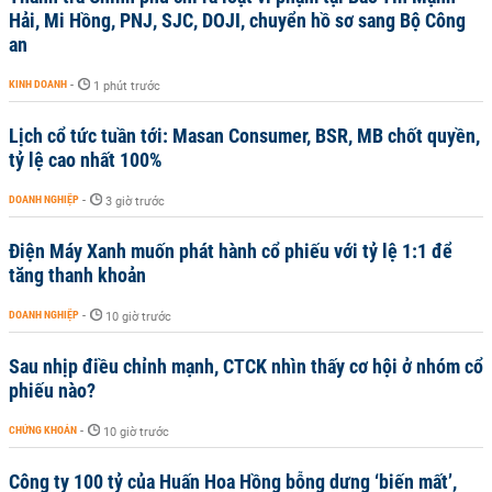
Hải, Mi Hồng, PNJ, SJC, DOJI, chuyển hồ sơ sang Bộ Công
an
KINH DOANH
-
1 phút trước
Lịch cổ tức tuần tới: Masan Consumer, BSR, MB chốt quyền,
tỷ lệ cao nhất 100%
DOANH NGHIỆP
-
3 giờ trước
Điện Máy Xanh muốn phát hành cổ phiếu với tỷ lệ 1:1 để
tăng thanh khoản
DOANH NGHIỆP
-
10 giờ trước
Sau nhịp điều chỉnh mạnh, CTCK nhìn thấy cơ hội ở nhóm cổ
phiếu nào?
CHỨNG KHOÁN
-
10 giờ trước
Công ty 100 tỷ của Huấn Hoa Hồng bỗng dưng ‘biến mất’,