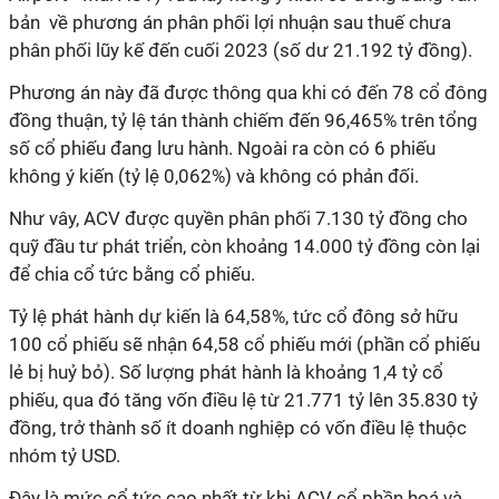
bản
về phương án phân phối lợi nhuận sau thuế chưa
phân phối lũy kế đến cuối 2023 (số dư
21.192 tỷ đồng).
Phương án này
đã được thông qua khi có đến 78 cổ đông
đồng thuận, tỷ lệ tán thành chiếm đến 96,465% trên tổng
số cổ phiếu đang lưu hành. Ngoài ra còn có 6 phiếu
không ý kiến (tỷ lệ 0,062%) và không có phản đối.
Như vây, ACV được quyền phân phối
7.130 tỷ đồng cho
quỹ đầu tư phát triển, còn khoảng 14.000 tỷ đồng còn lại
để chia cổ tức bằng cổ phiếu.
Tỷ lệ phát hành dự kiến là 64,58%, tức cổ đông sở hữu
100 cổ phiếu sẽ nhận 64,58 cổ phiếu mới (phần cổ phiếu
lẻ bị huỷ bỏ). Số lượng phát hành là khoảng 1,4 tỷ cổ
phiếu, qua đó
tăng vốn điều lệ từ 21.771 tỷ lên 35.830 tỷ
đồng, trở thành số ít doanh nghiệp có vốn điều lệ thuộc
nhóm tỷ USD.
Đây là mức cổ tức cao nhất từ khi ACV cổ phần hoá và