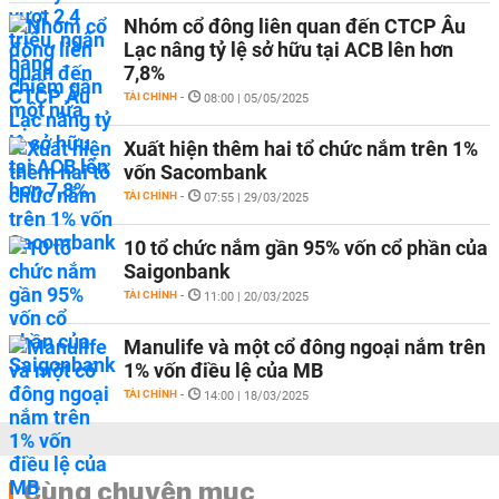
Nhóm cổ đông liên quan đến CTCP Âu
Lạc nâng tỷ lệ sở hữu tại ACB lên hơn
7,8%
TÀI CHÍNH
-
08:00 | 05/05/2025
Xuất hiện thêm hai tổ chức nắm trên 1%
vốn Sacombank
TÀI CHÍNH
-
07:55 | 29/03/2025
10 tổ chức nắm gần 95% vốn cổ phần của
Saigonbank
TÀI CHÍNH
-
11:00 | 20/03/2025
Manulife và một cổ đông ngoại nắm trên
1% vốn điều lệ của MB
TÀI CHÍNH
-
14:00 | 18/03/2025
Cùng chuyên mục