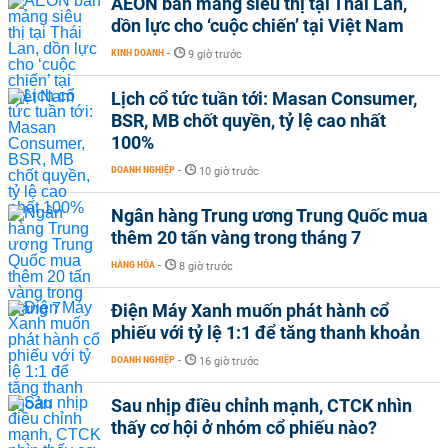
AEON bán mảng siêu thị tại Thái Lan,
dồn lực cho ‘cuộc chiến’ tại Việt Nam
KINH DOANH
-
9 giờ trước
Lịch cổ tức tuần tới: Masan Consumer,
BSR, MB chốt quyền, tỷ lệ cao nhất
100%
DOANH NGHIỆP
-
10 giờ trước
Ngân hàng Trung ương Trung Quốc mua
thêm 20 tấn vàng trong tháng 7
HÀNG HÓA
-
8 giờ trước
Điện Máy Xanh muốn phát hành cổ
phiếu với tỷ lệ 1:1 để tăng thanh khoản
DOANH NGHIỆP
-
16 giờ trước
Sau nhịp điều chỉnh mạnh, CTCK nhìn
thấy cơ hội ở nhóm cổ phiếu nào?