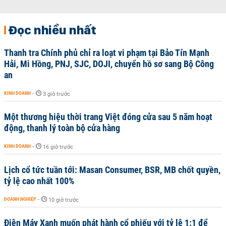
Đọc nhiều nhất
Thanh tra Chính phủ chỉ ra loạt vi phạm tại Bảo Tín Mạnh
Hải, Mi Hồng, PNJ, SJC, DOJI, chuyển hồ sơ sang Bộ Công
an
KINH DOANH
-
3 giờ trước
Một thương hiệu thời trang Việt đóng cửa sau 5 năm hoạt
động, thanh lý toàn bộ cửa hàng
KINH DOANH
-
16 giờ trước
Lịch cổ tức tuần tới: Masan Consumer, BSR, MB chốt quyền,
tỷ lệ cao nhất 100%
DOANH NGHIỆP
-
10 giờ trước
Điện Máy Xanh muốn phát hành cổ phiếu với tỷ lệ 1:1 để