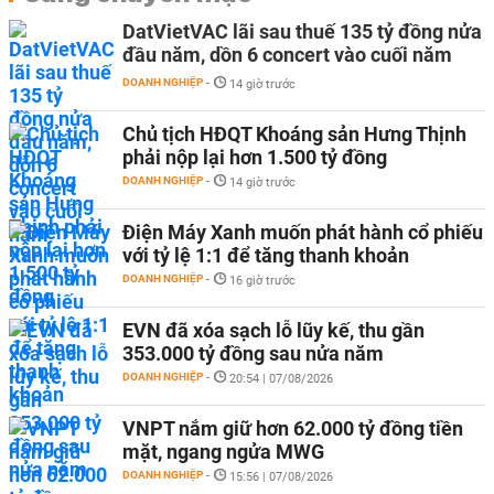
DatVietVAC lãi sau thuế 135 tỷ đồng nửa
đầu năm, dồn 6 concert vào cuối năm
DOANH NGHIỆP
-
14 giờ trước
Chủ tịch HĐQT Khoáng sản Hưng Thịnh
phải nộp lại hơn 1.500 tỷ đồng
DOANH NGHIỆP
-
14 giờ trước
Điện Máy Xanh muốn phát hành cổ phiếu
với tỷ lệ 1:1 để tăng thanh khoản
DOANH NGHIỆP
-
16 giờ trước
EVN đã xóa sạch lỗ lũy kế, thu gần
353.000 tỷ đồng sau nửa năm
DOANH NGHIỆP
-
20:54 | 07/08/2026
VNPT nắm giữ hơn 62.000 tỷ đồng tiền
mặt, ngang ngửa MWG
DOANH NGHIỆP
-
15:56 | 07/08/2026