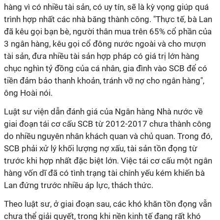
hàng vì có nhiều tài sản, có uy tín, sẽ là kỳ vọng giúp quá
trình hợp nhất các nhà băng thành công. "Thực tế, bà Lan
đã kêu gọi bạn bè, người thân mua trên 65% cổ phần của
3 ngân hàng, kêu gọi cổ đông nước ngoài và cho mượn
tài sản, đưa nhiều tài sản hợp pháp có giá trị lớn hàng
chục nghìn tỷ đồng của cá nhân, gia đình vào SCB để có
tiền đảm bảo thanh khoản, tránh vỡ nợ cho ngân hàng",
ông Hoài nói.
Luật sư viện dẫn đánh giá của Ngân hàng Nhà nước về
giai đoạn tái cơ cấu SCB từ 2012-2017 chưa thành công
do nhiều nguyên nhân khách quan và chủ quan. Trong đó,
SCB phải xử lý khối lượng nợ xấu, tài sản tồn đọng từ
trước khi hợp nhất đặc biệt lớn. Việc tái cơ cấu một ngân
hàng vốn dĩ đã có tình trạng tài chính yếu kém khiến bà
Lan đứng trước nhiều áp lực, thách thức.
Theo luật sư, ở giai đoạn sau, các khó khăn tồn đọng vẫn
chưa thể giải quyết, trong khi nền kinh tế đang rất khó