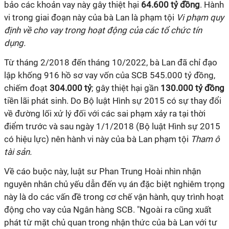
bảo các khoản vay này gây thiệt hại
64.600 tỷ đồng
. Hành
vi trong giai đoạn này của bà Lan là phạm tội
Vi phạm quy
định về cho vay trong hoạt động của các tổ chức tín
dụng.
Từ tháng 2/2018 đến tháng 10/2022, bà Lan đã chỉ đạo
lập khống 916 hồ sơ vay vốn của SCB 545.000 tỷ đồng,
chiếm đoạt
304.000 tỷ
; gây thiệt hại gần
130.000 tỷ đồng
tiền lãi phát sinh. Do Bộ luật Hình sự 2015 có sự thay đổi
về đường lối xử lý đối với các sai phạm xảy ra tại thời
điểm trước và sau ngày 1/1/2018 (Bộ luật Hình sự 2015
có hiệu lực) nên hành vi này của bà Lan phạm tội
Tham ô
tài sản.
Về cáo buộc này, luật sư Phan Trung Hoài nhìn nhận
nguyên nhân chủ yếu dẫn đến vụ án đặc biệt nghiêm trọng
này là do các vấn đề trong cơ chế vận hành, quy trình hoạt
động cho vay của Ngân hàng SCB. "Ngoài ra cũng xuất
phát từ mặt chủ quan trong nhận thức của bà Lan với tư