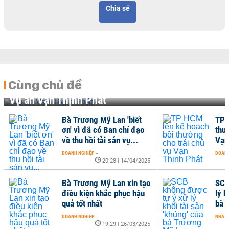
Chia sẻ
Cùng chủ đề
Vụ án Vạn Thịnh Phát
Bà Trương Mỹ Lan 'biết
TP 
ơn' vì đã có Ban chỉ đạo
thư
về thu hồi tài sản vụ...
Vạn
DOANH NGHIỆP
-
DOANH
20:28 | 14/04/2025
Bà Trương Mỹ Lan xin tạo
SCB
điều kiện khắc phục hậu
lý k
quả tốt nhất
bà 
DOANH NGHIỆP
-
NHÀ Đ
19:29 | 26/03/2025