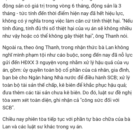
động sản có giá trị trong vòng 6 tháng, động sản là 3
tháng - tức tính đến thời điểm hiện nay đã hết hiệu lực,
không có ý nghĩa trong việc làm căn cứ tính thiệt hại. "Nếu
tính đúng, tính đủ thì số thiệt hại của vụ án sẽ không nhiều
như vậy hoặc có thể không gây thiệt hại", ông Thanh nói.
Ngoài ra, theo ông Thanh, trong nhận thức bà Lan không
nghĩ mình phạm tội như cáo buộc, song đến nay đã nỗ lực
gửi đến HĐXX 3 nguyện vọng nhằm xử lý hậu quả của vụ
án, gồm: ủy quyền toàn bộ cổ phần của cá nhân, gia đình,
bạn bè cho Ngân hàng Nhà nước để điều hành SCB; xử lý
toàn bộ tài sản thế chấp, kê biên để khắc phục hậu quả;
đưa thêm các tài sản chưa kê biên. Do đó, luật sư đề nghị
tòa xem xét toàn diện, ghi nhận cả "công sức đối với
SCB".
Chiều nay phiên tòa tiếp tục với phần tự bào chữa của bà
Lan và các luật sư khác trong vụ án.