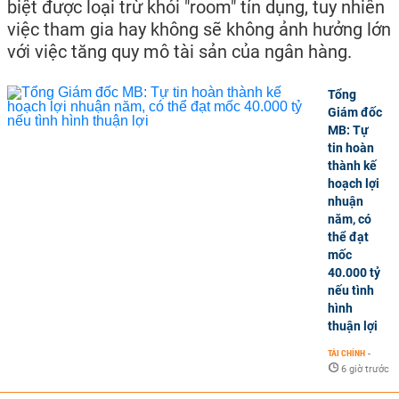
biệt được loại trừ khỏi "room" tín dụng, tuy nhiên
việc tham gia hay không sẽ không ảnh hưởng lớn
với việc tăng quy mô tài sản của ngân hàng.
Tổng
Giám đốc
MB: Tự
tin hoàn
thành kế
hoạch lợi
nhuận
năm, có
thể đạt
mốc
40.000 tỷ
nếu tình
hình
thuận lợi
TÀI CHÍNH
-
6 giờ trước