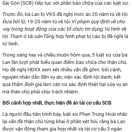
Sài Gòn (SCB) tiếp tục với phần bào chữa của các luật sư.
Trước đó, bà Lan bị VKS đề nghị mức án 20 năm tù về tội
Đưa hối lộ;
19-20 năm tù về tội
Vi phạm quy định về cho
vay trong hoạt động của các tổ chức tín dụng;
tử hình về
tội
Tham ô tài sản.
Tổng hợp hình phạt bị cáo bị đề nghị là
tử hình.
Trong sáng nay và chiều muộn hôm qua, 5 luật sư của bà
Lan lần lượt phát biểu quan điểm bào chữa cho thân chủ.
Họ đề nghị HĐXX xem xét nhiều vấn đề gồm: bối cảnh,
nguyên nhân dẫn đến vụ án; việc xác định tội danh; kết
quả thẩm định giá làm căn cứ xác định thiệt hại của vụ án
mà thân chủ phải chịu trách nhiệm.
Bối cảnh hợp nhất, thực hiện đề án tái cơ cấu SCB
Là người đầu tiên trình bày, luật sư Phan Trung Hoài nhắc
lại vấn đề thân chủ từng khai ở phần xét hỏi, rằng bà Lan
được vận động tham gia hợp nhất và tái cơ cấu 3 ngân