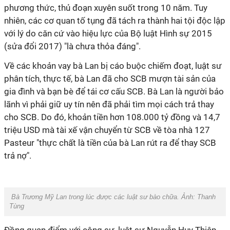
phương thức, thủ đoạn xuyên suốt trong 10 năm. Tuy
nhiên, các cơ quan tố tụng đã tách ra thành hai tội độc lập
với lý do căn cứ vào hiệu lực của Bộ luật Hình sự 2015
(sửa đổi 2017) "là chưa thỏa đáng".
Về các khoản vay bà Lan bị cáo buộc chiếm đoạt, luật sư
phân tích, thực tế, bà Lan đã cho SCB mượn tài sản của
gia đình và bạn bè để tái cơ cấu SCB. Bà Lan là người bảo
lãnh vì phải giữ uy tín nên đã phải tìm mọi cách trả thay
cho SCB. Do đó, khoản tiền hơn 108.000 tỷ đồng và 14,7
triệu USD mà tài xế vận chuyển từ SCB về tòa nhà 127
Pasteur "thực chất là tiền của bà Lan rút ra để thay SCB
trả nợ".
Bà Trương Mỹ Lan trong lúc được các luật sư bào chữa. Ảnh:
Thanh
Tùng