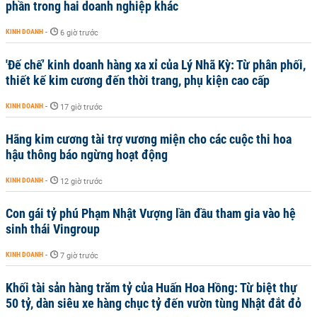
phần trong hai doanh nghiệp khác
KINH DOANH
-
6 giờ trước
'Đế chế’ kinh doanh hàng xa xỉ của Lý Nhã Kỳ: Từ phân phối,
thiết kế kim cương đến thời trang, phụ kiện cao cấp
KINH DOANH
-
17 giờ trước
Hãng kim cương tài trợ vương miện cho các cuộc thi hoa
hậu thông báo ngừng hoạt động
KINH DOANH
-
12 giờ trước
Con gái tỷ phú Phạm Nhật Vượng lần đầu tham gia vào hệ
sinh thái Vingroup
KINH DOANH
-
7 giờ trước
Khối tài sản hàng trăm tỷ của Huấn Hoa Hồng: Từ biệt thự
50 tỷ, dàn siêu xe hàng chục tỷ đến vườn tùng Nhật đắt đỏ