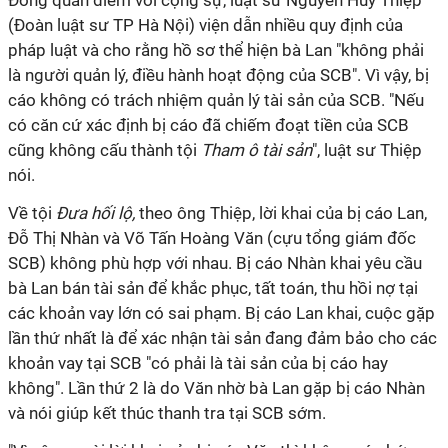
Đồng quan điểm với cộng sự, luật sư Nguyễn Huy Thiệp
(Đoàn luật sư TP Hà Nội) viện dẫn nhiều quy định của
pháp luật và cho rằng hồ sơ thể hiện bà Lan "không phải
là người quản lý, điều hành hoạt động của SCB". Vì vậy, bị
cáo không có trách nhiệm quản lý tài sản của SCB. "Nếu
có căn cứ xác định bị cáo đã chiếm đoạt tiền của SCB
cũng không cấu thành tội
Tham ô tài sản
", luật sư Thiệp
nói.
Về tội
Đ
ưa hối lộ,
theo ông Thiệp, lời khai của bị cáo Lan,
Đỗ Thị Nhàn và Võ Tấn Hoàng Văn (cựu tổng giám đốc
SCB) không phù hợp với nhau. Bị cáo Nhàn khai yêu cầu
bà Lan bán tài sản để khắc phục, tất toán, thu hồi nợ tại
các khoản vay lớn có sai phạm. Bị cáo Lan khai, cuộc gặp
lần thứ nhất là để xác nhận tài sản đang đảm bảo cho các
khoản vay tại SCB "có phải là tài sản của bị cáo hay
không". Lần thứ 2 là do Văn nhờ bà Lan gặp bị cáo Nhàn
và nói giúp kết thúc thanh tra tại SCB sớm.