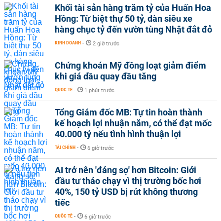
Khối tài sản hàng trăm tỷ của Huấn Hoa
Hồng: Từ biệt thự 50 tỷ, dàn siêu xe
hàng chục tỷ đến vườn tùng Nhật đắt đỏ
KINH DOANH
-
2 giờ trước
Chứng khoán Mỹ đồng loạt giảm điểm
khi giá dầu quay đầu tăng
QUỐC TẾ
-
1 phút trước
Tổng Giám đốc MB: Tự tin hoàn thành
kế hoạch lợi nhuận năm, có thể đạt mốc
40.000 tỷ nếu tình hình thuận lợi
TÀI CHÍNH
-
6 giờ trước
AI trở nên 'đáng sợ' hơn Bitcoin: Giới
đầu tư tháo chạy vì thị trường bốc hơi
40%, 150 tỷ USD bị rút không thương
tiếc
QUỐC TẾ
-
6 giờ trước