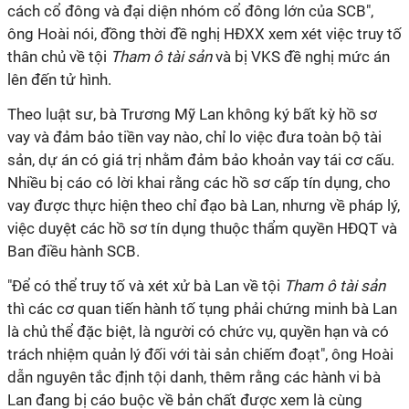
cách cổ đông và đại diện nhóm cổ đông lớn của SCB",
ông Hoài nói, đồng thời đề nghị HĐXX xem xét việc truy tố
thân chủ về tội
Tham ô tài sản
và bị VKS đề nghị mức án
lên đến tử hình.
Theo luật sư, bà Trương Mỹ Lan không ký bất kỳ hồ sơ
vay và đảm bảo tiền vay nào, chỉ lo việc đưa toàn bộ tài
sản, dự án có giá trị nhằm đảm bảo khoản vay tái cơ cấu.
Nhiều bị cáo có lời khai rằng các hồ sơ cấp tín dụng, cho
vay được thực hiện theo chỉ đạo bà Lan, nhưng về pháp lý,
việc duyệt các hồ sơ tín dụng thuộc thẩm quyền HĐQT và
Ban điều hành SCB.
"Để có thể truy tố và xét xử bà Lan về tội
Tha
m ô tài sản
thì các cơ quan tiến hành tố tụng phải chứng minh bà Lan
là chủ thể đặc biệt, là người có chức vụ, quyền hạn và có
trách nhiệm quản lý đối với tài sản chiếm đoạt", ông Hoài
dẫn nguyên tắc định tội danh, thêm rằng các hành vi bà
Lan đang bị cáo buộc về bản chất được xem là cùng