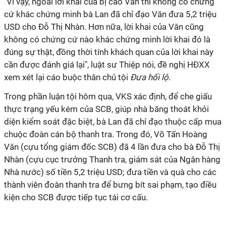
"Vì vậy, ngoài lời khai của bị cáo Văn thì không có chứng
cứ khác chứng minh bà Lan đã chỉ đạo Văn đưa 5,2 triệu
USD cho Đỗ Thị Nhàn. Hơn nữa, lời khai của Văn cũng
không có chứng cứ nào khác chứng minh lời khai đó là
đúng sự thật, đồng thời tính khách quan của lời khai này
cần được đánh giá lại", luật sư Thiệp nói, đề nghị HĐXX
xem xét lại cáo buộc thân chủ tội
Đ
ưa hối lộ
.
Trong phần luận tội hôm qua, VKS xác định, để che giấu
thực trạng yếu kém của SCB, giúp nhà băng thoát khỏi
diện kiểm soát đặc biệt, bà Lan đã chỉ đạo thuộc cấp mua
chuộc đoàn cán bộ thanh tra. Trong đó, Võ Tấn Hoàng
Văn (cựu tổng giám đốc SCB) đã 4 lần đưa cho bà Đỗ Thị
Nhàn (cựu cục trưởng Thanh tra, giám sát của Ngân hàng
Nhà nước) số tiền 5,2 triệu USD; đưa tiền và quà cho các
thành viên đoàn thanh tra để bưng bít sai phạm, tạo điều
kiện cho SCB được tiếp tục tái cơ cấu.