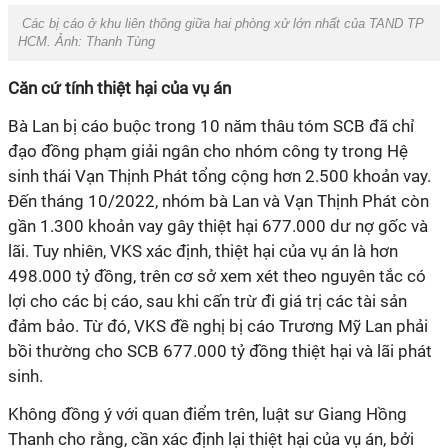
Các bị cáo ở khu liên thông giữa hai phòng xử lớn nhất của TAND TP
HCM. Ảnh:
Thanh Tùng
Căn cứ tính thiệt hại của vụ án
Bà Lan bị cáo buộc trong 10 năm thâu tóm SCB đã chỉ
đạo đồng phạm giải ngân cho nhóm công ty trong Hệ
sinh thái Vạn Thịnh Phát tổng cộng hơn 2.500 khoản vay.
Đến tháng 10/2022, nhóm bà Lan và Vạn Thịnh Phát còn
gần 1.300 khoản vay gây thiệt hại 677.000 dư nợ gốc và
lãi. Tuy nhiên, VKS xác định, thiệt hại của vụ án là hơn
498.000 tỷ đồng, trên cơ sở xem xét theo nguyên tắc có
lợi cho các bị cáo, sau khi cấn trừ đi giá trị các tài sản
đảm bảo. Từ đó, VKS đề nghị bị cáo Trương Mỹ Lan phải
bồi thường cho SCB 677.000 tỷ đồng thiệt hại và lãi phát
sinh.
Không đồng ý với quan điểm trên, luật sư Giang Hồng
Thanh cho rằng, cần xác định lại thiệt hại của vụ án, bởi