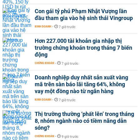
Con gái tỷ phú Phạm Nhật Vượng lần
đầu tham gia vào hệ sinh thái Vingroup
KINH DOANH
-
7 giờ trước
Hơn 227.000 tài khoản gia nhập thị
trường chứng khoán trong tháng 7 biến
động
CHỨNG KHOÁN
-
7 giờ trước
Doanh nghiệp duy nhất sản xuất vàng
mã trên sàn báo lãi tăng 64%, không
vay một đồng nào từ ngân hàng
KINH DOANH
-
7 giờ trước
Thị trường thường ‘phất lên’ trong tháng
8, nhóm ngành nào có tiềm năng dẫn
sóng?
CHỨNG KHOÁN
-
9 giờ trước