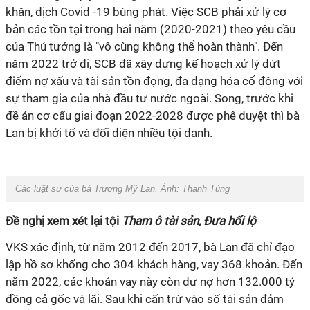
khăn, dịch Covid -19 bùng phát. Việc SCB phải xử lý cơ
bản các tồn tại trong hai năm (2020-2021) theo yêu cầu
của Thủ tướng là "vô cùng không thể hoàn thành". Đến
năm 2022 trở đi, SCB đã xây dựng kế hoạch xử lý dứt
điểm nợ xấu và tài sản tồn đọng, đa dạng hóa cổ đông với
sự tham gia của nhà đầu tư nước ngoài. Song, trước khi
đề án cơ cấu giai đoạn 2022-2028 được phê duyệt thì bà
Lan bị khởi tố và đối diện nhiều tội danh.
Các luật sư của bà Trương Mỹ Lan. Ảnh:
Thanh Tùng
Đề nghị xem xét lại tội
Tham ô tài sản, Đưa hối lộ
VKS xác định, từ năm 2012 đến 2017, bà Lan đã chỉ đạo
lập hồ sơ khống cho 304 khách hàng, vay 368 khoản. Đến
năm 2022, các khoản vay này còn dư nợ hơn 132.000 tỷ
đồng cả gốc và lãi. Sau khi cấn trừ vào số tài sản đảm