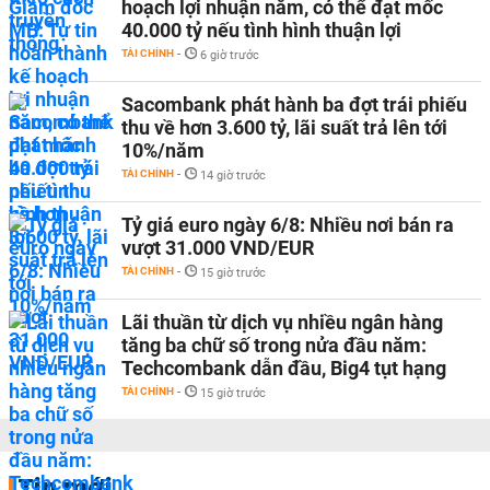
hoạch lợi nhuận năm, có thể đạt mốc
40.000 tỷ nếu tình hình thuận lợi
TÀI CHÍNH
-
6 giờ trước
Sacombank phát hành ba đợt trái phiếu
thu về hơn 3.600 tỷ, lãi suất trả lên tới
10%/năm
TÀI CHÍNH
-
14 giờ trước
Tỷ giá euro ngày 6/8: Nhiều nơi bán ra
vượt 31.000 VND/EUR
TÀI CHÍNH
-
15 giờ trước
Lãi thuần từ dịch vụ nhiều ngân hàng
tăng ba chữ số trong nửa đầu năm:
Techcombank dẫn đầu, Big4 tụt hạng
TÀI CHÍNH
-
15 giờ trước
Tin mới