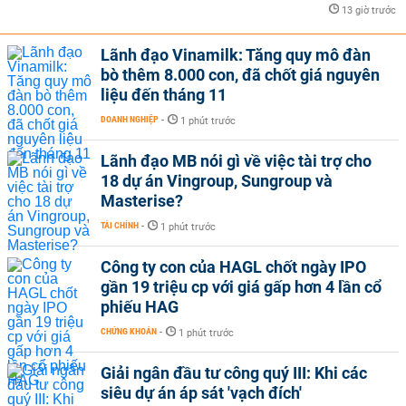
13 giờ trước
Lãnh đạo Vinamilk: Tăng quy mô đàn
bò thêm 8.000 con, đã chốt giá nguyên
liệu đến tháng 11
DOANH NGHIỆP
-
1 phút trước
Lãnh đạo MB nói gì về việc tài trợ cho
18 dự án Vingroup, Sungroup và
Masterise?
TÀI CHÍNH
-
1 phút trước
Công ty con của HAGL chốt ngày IPO
gần 19 triệu cp với giá gấp hơn 4 lần cổ
phiếu HAG
CHỨNG KHOÁN
-
1 phút trước
Giải ngân đầu tư công quý III: Khi các
siêu dự án áp sát 'vạch đích'