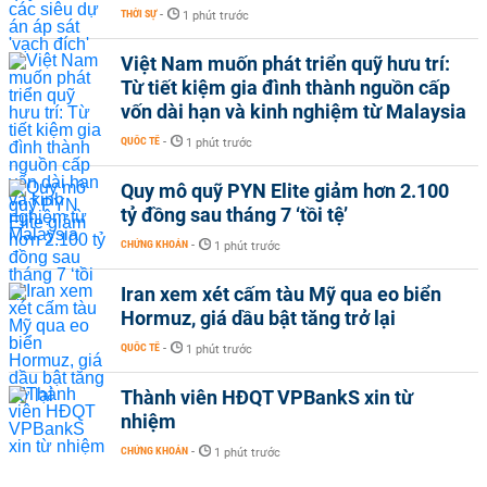
THỜI SỰ
-
1 phút trước
Việt Nam muốn phát triển quỹ hưu trí:
Từ tiết kiệm gia đình thành nguồn cấp
vốn dài hạn và kinh nghiệm từ Malaysia
QUỐC TẾ
-
1 phút trước
Quy mô quỹ PYN Elite giảm hơn 2.100
tỷ đồng sau tháng 7 ‘tồi tệ’
CHỨNG KHOÁN
-
1 phút trước
Iran xem xét cấm tàu Mỹ qua eo biển
Hormuz, giá dầu bật tăng trở lại
QUỐC TẾ
-
1 phút trước
Thành viên HĐQT VPBankS xin từ
nhiệm
CHỨNG KHOÁN
-
1 phút trước