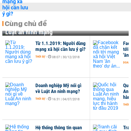
Cùng chủ đề
Luật an ninh mạng
Từ 1.1.2019: Người dùng
Fac
mạng xã hội cần lưu ý gì?
tới
'ăn 
THỜI SỰ
-
08:07 | 30/12/2018
DOANH
Doanh nghiệp Mỹ nói gì
Quố
về Luật An ninh mạng?
An n
hàn
THỜI SỰ
-
16:31 | 04/07/2018
THỜI 
Hệ thống thông tin quan
Tra