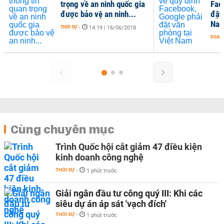
trọng về an ninh quốc gia
Fac
được bảo vệ an ninh...
đặt 
Na
THỜI SỰ
-
14:19 | 16/06/2018
DOANH
Cùng chuyên mục
Trình Quốc hội cắt giảm 47 điều kiện
kinh doanh công nghệ
THỜI SỰ
-
1 phút trước
Giải ngân đầu tư công quý III: Khi các
siêu dự án áp sát 'vạch đích'
THỜI SỰ
-
1 phút trước