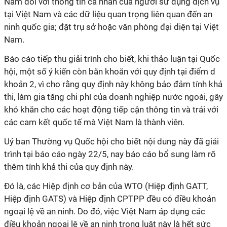
Nam đối với thông tin cá nhân của người sử dụng dịch vụ
tại Việt Nam và các dữ liệu quan trọng liên quan đến an
ninh quốc gia; đặt trụ sở hoặc văn phòng đại diện tại Việt
Nam.
Báo cáo tiếp thu giải trình cho biết, khi thảo luận tại Quốc
hội, một số ý kiến còn băn khoăn với quy định tại điểm d
khoản 2, vì cho rằng quy định này không bảo đảm tính khả
thi, làm gia tăng chi phí của doanh nghiệp nước ngoài, gây
khó khăn cho các hoạt động tiếp cận thông tin và trái với
các cam kết quốc tế mà Việt Nam là thành viên.
Uỷ ban Thường vụ Quốc hội cho biết nội dung này đã giải
trình tại báo cáo ngày 22/5, nay báo cáo bổ sung làm rõ
thêm tính khả thi của quy định này.
Đó là, các Hiệp định cơ bản của WTO (Hiệp định GATT,
Hiệp định GATS) và Hiệp định CPTPP đều có điều khoản
ngoại lệ về an ninh. Do đó, việc Việt Nam áp dụng các
điều khoản ngoại lệ về an ninh trong luật này là hết sức