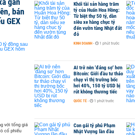
xả gần
Khối tài sản hàng trăm
iên, bán
tỷ của Huấn Hoa Hồng:
Từ biệt thự 50 tỷ, dàn
ếu GEX
siêu xe hàng chục tỷ
đến vườn tùng Nhật đắt
đỏ
KINH DOANH
-
1 phút trước
AI trở nên 'đáng sợ' hơn
Bitcoin: Giới đầu tư tháo
chạy vì thị trường bốc
hơi 40%, 150 tỷ USD bị
rút không thương tiếc
QUỐC TẾ
-
1 phút trước
g với tổng giá
Con gái tỷ phú Phạm
đó cổ phiếu
Nhật Vượng lần đầu