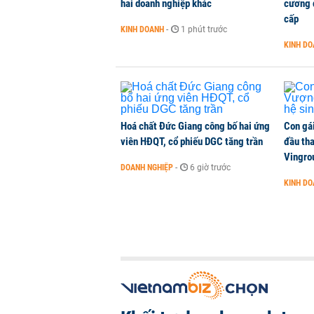
hai doanh nghiệp khác
cương đ
cấp
KINH DOANH
-
1 phút trước
KINH D
Hoá chất Đức Giang công bố hai ứng
Con gá
viên HĐQT, cổ phiếu DGC tăng trần
đầu tha
Vingro
DOANH NGHIỆP
-
6 giờ trước
KINH D