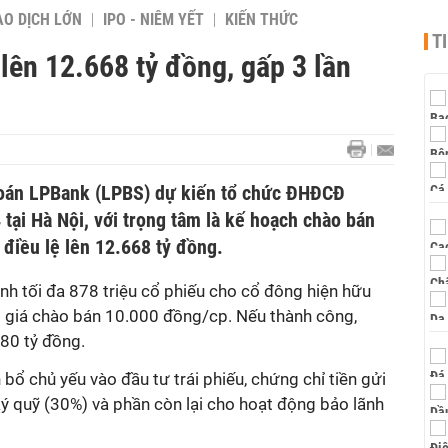
AO DỊCH LỚN
IPO - NIÊM YẾT
KIẾN THỨC
T
lên 12.668 tỷ đồng, gấp 3 lần
oán LPBank (LPBS) dự kiến tổ chức ĐHĐCĐ
tại Hà Nội, với trọng tâm là kế hoạch chào bán
điều lệ lên 12.668 tỷ đồng.
nh tối đa 878 triệu cổ phiếu cho cổ đông hiện hữu
ới giá chào bán 10.000 đồng/cp. Nếu thành công,
780 tỷ đồng.
bổ chủ yếu vào đầu tư trái phiếu, chứng chỉ tiền gửi
ý quỹ (30%) và phần còn lại cho hoạt động bảo lãnh