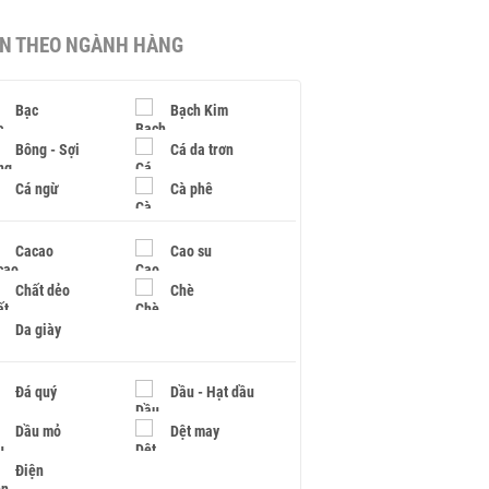
IN THEO NGÀNH HÀNG
Bạc
Bạch Kim
Bông - Sợi
Cá da trơn
Cá ngừ
Cà phê
Cacao
Cao su
Chất dẻo
Chè
Da giày
Đá quý
Dầu - Hạt dầu
Dầu mỏ
Dệt may
Điện