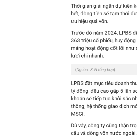
Thời gian giải ngân dự kiến
hết, dòng tiền sẽ tạm thời đư
ưu hiệu quả vốn.
Trước đó năm 2024, LPBS đã 
363 triệu cổ phiếu, huy động
mảng hoạt động cốt lõi như 
lưới chi nhánh.
(Nguồn:
X.N tổng hợp
).
LPBS đặt mục tiêu doanh thu
tỷ đồng, đều cao gấp 5 lần s
khoán sẽ tiếp tục khởi sắc nh
thông, hệ thống giao dịch mớ
MSCI.
Dù vậy, công ty cũng thận trọn
cầu và dòng vốn nước ngoài.