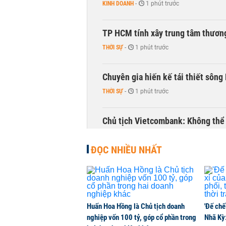
KINH DOANH
-
1 phút trước
TP HCM tính xây trung tâm thương
THỜI SỰ
-
1 phút trước
Chuyên gia hiến kế tái thiết sông
THỜI SỰ
-
1 phút trước
Chủ tịch Vietcombank: Không thể q
TÀI CHÍNH
-
1 phút trước
ĐỌC NHIỀU NHẤT
Huấn Hoa Hồng là Chủ tịch doanh
'Đế chế
nghiệp vốn 100 tỷ, góp cổ phần trong
Nhã Kỳ: