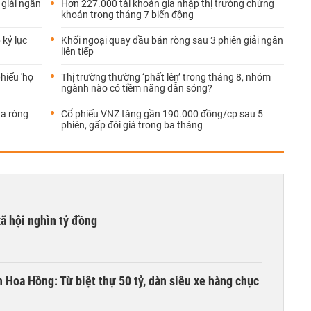
 giải ngân
Hơn 227.000 tài khoản gia nhập thị trường chứng
khoán trong tháng 7 biến động
 kỷ lục
Khối ngoại quay đầu bán ròng sau 3 phiên giải ngân
liên tiếp
hiếu 'họ
Thị trường thường ‘phất lên’ trong tháng 8, nhóm
ngành nào có tiềm năng dẫn sóng?
ua ròng
Cổ phiếu VNZ tăng gần 190.000 đồng/cp sau 5
phiên, gấp đôi giá trong ba tháng
xã hội nghìn tỷ đồng
n Hoa Hồng: Từ biệt thự 50 tỷ, dàn siêu xe hàng chục