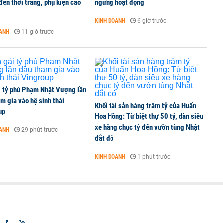
ến thời trang, phụ kiện cao
ngừng hoạt động
KINH DOANH
-
6 giờ trước
OANH
-
11 giờ trước
i tỷ phú Phạm Nhật Vượng lần
m gia vào hệ sinh thái
Khối tài sản hàng trăm tỷ của Huấn
up
Hoa Hồng: Từ biệt thự 50 tỷ, dàn siêu
xe hàng chục tỷ đến vườn tùng Nhật
OANH
-
29 phút trước
đắt đỏ
KINH DOANH
-
1 phút trước