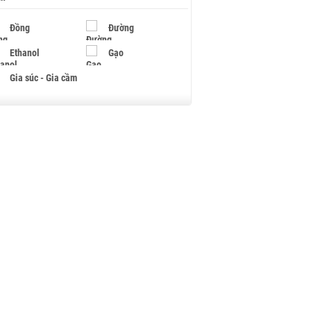
Đồng
Đường
Ethanol
Gạo
Gia súc - Gia cầm
Giấy
Gỗ
Hạt điều
Hồ tiêu - Hạt tiêu
Khí đốt
Kim loại khác
Mắc ca
Muối
Ngũ cốc
Nhựa - Hạt nhựa
Palladium
Phân bón