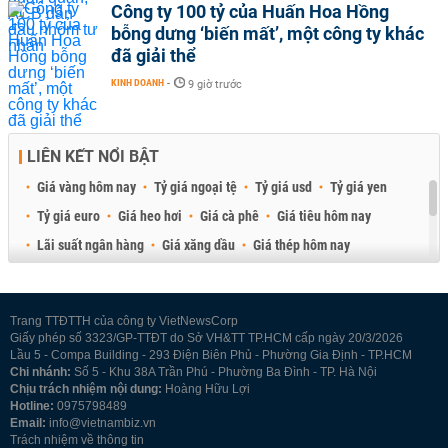
Công ty 100 tỷ của Huấn Hoa Hồng
bỗng dưng ‘biến mất’, một công ty khác
đã giải thể
KINH DOANH
-
9 giờ trước
LIÊN KẾT NỔI BẬT
Giá vàng hôm nay
Tỷ giá ngoại tệ
Tỷ giá usd
Tỷ giá yen
Tỷ giá euro
Giá heo hơi
Giá cà phê
Giá tiêu hôm nay
Lãi suất ngân hàng
Giá xăng dầu
Giá thép hôm nay
Giá sầu riêng
Giá thịt heo
Giá gạo
Giá cao su
Best Retail Brokers
Diễn đàn đầu tư Việt Nam 2026
Trang TTĐTTH của công ty VietNewsCorp
Giấy phép số 3323/GP-TTĐT do Sở VH&TT TP.HCM cấp ngày 20/3/2026
Lầu 5 - Compa Building - 293 Điện Biên Phủ - Phường Gia Định - TP.HCM
Chi nhánh:
Số 5 - Khu 38A Trần Phú - Phường Ba Đình - TP. Hà Nội
Chịu trách nhiệm nội dung:
Hoàng Hữu Lợi
Hotline:
0975798489
Email:
info@vietnambiz.vn
Trách nhiệm về thông tin