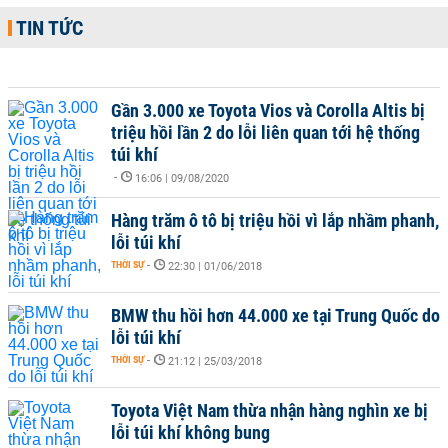
TIN TỨC
Gần 3.000 xe Toyota Vios và Corolla Altis bị
triệu hồi lần 2 do lỗi liên quan tới hệ thống
túi khí
-
16:06 | 09/08/2020
Hàng trăm ô tô bị triệu hồi vì lắp nhầm phanh,
lỗi túi khí
THỜI SỰ
-
22:30 | 01/06/2018
BMW thu hồi hơn 44.000 xe tại Trung Quốc do
lỗi túi khí
THỜI SỰ
-
21:12 | 25/03/2018
Toyota Việt Nam thừa nhận hàng nghìn xe bị
lỗi túi khí không bung