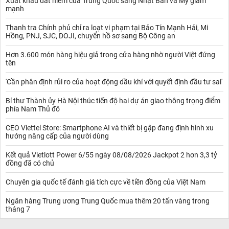
Xuất khẩu đất hiếm của Trung Quốc sang Nhật Bản và Mỹ giảm
mạnh
Thanh tra Chính phủ chỉ ra loạt vi phạm tại Bảo Tín Mạnh Hải, Mi
Hồng, PNJ, SJC, DOJI, chuyển hồ sơ sang Bộ Công an
Hơn 3.600 món hàng hiệu giả trong cửa hàng nhờ người Việt đứng
tên
'Cần phân định rủi ro của hoạt động dầu khí với quyết định đầu tư sai'
Bí thư Thành ủy Hà Nội thúc tiến độ hai dự án giao thông trọng điểm
phía Nam Thủ đô
CEO Viettel Store: Smartphone AI và thiết bị gập đang định hình xu
hướng nâng cấp của người dùng
Kết quả Vietlott Power 6/55 ngày 08/08/2026 Jackpot 2 hơn 3,3 tỷ
đồng đã có chủ
Chuyên gia quốc tế đánh giá tích cực về tiền đồng của Việt Nam
Ngân hàng Trung ương Trung Quốc mua thêm 20 tấn vàng trong
tháng 7