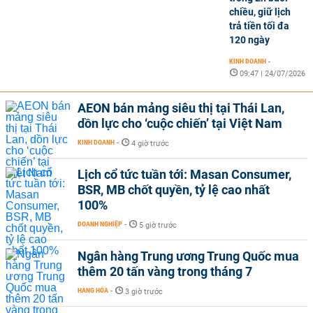
chiều, giữ lịch
trả tiền tối đa
120 ngày
KINH DOANH
-
09:47 | 24/07/2026
AEON bán mảng siêu thị tại Thái Lan,
dồn lực cho ‘cuộc chiến’ tại Việt Nam
KINH DOANH
-
4 giờ trước
Lịch cổ tức tuần tới: Masan Consumer,
BSR, MB chốt quyền, tỷ lệ cao nhất
100%
DOANH NGHIỆP
-
5 giờ trước
Ngân hàng Trung ương Trung Quốc mua
thêm 20 tấn vàng trong tháng 7
HÀNG HÓA
-
3 giờ trước