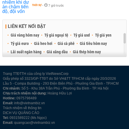
THỜI SỰ
-
7 giờ trước
LIÊN KẾT NỔI BẬT
Giá vàng hôm nay
Tỷ giá ngoại tệ
Tỷ giá usd
Tỷ giá yen
Tỷ giá euro
Giá heo hơi
Giá cà phê
Giá tiêu hôm nay
Lãi suất ngân hàng
Giá xăng dầu
Giá thép hôm nay
Giá sầu riêng
Giá thịt heo
Giá gạo
Giá cao su
Best Retail Brokers
Diễn đàn đầu tư Việt Nam 2026
Trang TTĐTTH của công ty VietNewsCorp
Giấy phép số 3323/GP-TTĐT do Sở VH&TT TP.HCM cấp ngày 20/3/2026
Lầu 5 - Compa Building - 293 Điện Biên Phủ - Phường Gia Định - TP.HCM
Chi nhánh:
Số 5 - Khu 38A Trần Phú - Phường Ba Đình - TP. Hà Nội
Chịu trách nhiệm nội dung:
Hoàng Hữu Lợi
Hotline:
0975798489
Email:
info@vietnambiz.vn
Trách nhiệm về thông tin
DỊCH VỤ QUẢNG CÁO
Tel:
0931589222 (Ms Ngọc)
Email:
quangcao@vietnambiz.vn