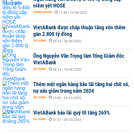
niêm yết HOSE
CHỨNG KHOÁN
-
11:49 | 27/06/2025
VietABank được chấp thuận tăng vốn thêm
gần 2.800 tỷ đồng
TÀI CHÍNH
-
09:24 | 26/06/2025
Ông Nguyễn Văn Trọng làm Tổng Giám đốc
VietABank
TÀI CHÍNH
-
08:16 | 18/04/2025
Thêm một ngân hàng báo lãi tăng hai chữ số,
nợ xấu giảm trong năm 2024
TÀI CHÍNH
-
10:00 | 25/01/2025
VietABank báo lãi quý III tăng 265%
TÀI CHÍNH
-
21:57 | 28/10/2024