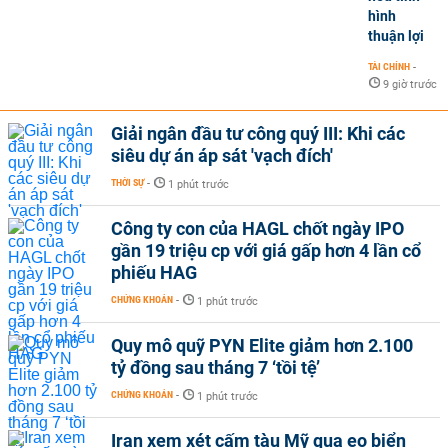
hình
thuận lợi
TÀI CHÍNH
-
9 giờ trước
Giải ngân đầu tư công quý III: Khi các
siêu dự án áp sát 'vạch đích'
THỜI SỰ
-
1 phút trước
Công ty con của HAGL chốt ngày IPO
gần 19 triệu cp với giá gấp hơn 4 lần cổ
phiếu HAG
CHỨNG KHOÁN
-
1 phút trước
Quy mô quỹ PYN Elite giảm hơn 2.100
tỷ đồng sau tháng 7 ‘tồi tệ’
CHỨNG KHOÁN
-
1 phút trước
Iran xem xét cấm tàu Mỹ qua eo biển