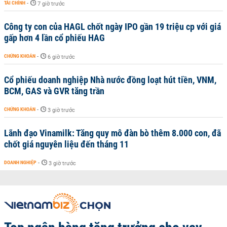
TÀI CHÍNH
-
7 giờ trước
Công ty con của HAGL chốt ngày IPO gần 19 triệu cp với giá
gấp hơn 4 lần cổ phiếu HAG
CHỨNG KHOÁN
-
6 giờ trước
Cổ phiếu doanh nghiệp Nhà nước đồng loạt hút tiền, VNM,
BCM, GAS và GVR tăng trần
CHỨNG KHOÁN
-
3 giờ trước
Lãnh đạo Vinamilk: Tăng quy mô đàn bò thêm 8.000 con, đã
chốt giá nguyên liệu đến tháng 11
DOANH NGHIỆP
-
3 giờ trước