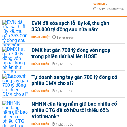
TÀI CHÍNH
-
15:12 | 05/08/2026
EVN đã xóa sạch lỗ lũy kế, thu gần
353.000 tỷ đồng sau nửa năm
DOANH NGHIỆP
-
1 phút trước
DMX hút gần 700 tỷ đồng vốn ngoại
trong phiên thứ hai lên HOSE
CHỨNG KHOÁN
-
1 phút trước
Tự doanh sang tay gần 700 tỷ đồng cổ
phiếu DMX cho ai?
CHỨNG KHOÁN
-
1 phút trước
NHNN cần tăng nắm giữ bao nhiêu cổ
phiếu CTG để sở hữu tối thiểu 65%
VietinBank?
CHỨNG KHOÁN
-
1 phút trước