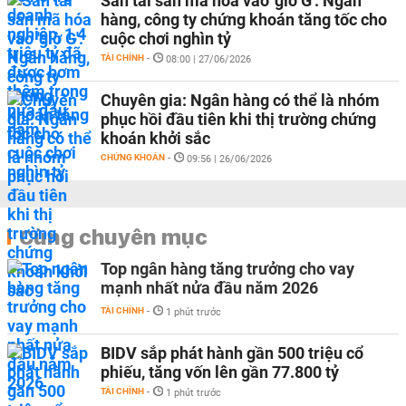
Sàn tài sản mã hóa vào 'giờ G': Ngân
hàng, công ty chứng khoán tăng tốc cho
cuộc chơi nghìn tỷ
TÀI CHÍNH
-
08:00 | 27/06/2026
Chuyên gia: Ngân hàng có thể là nhóm
phục hồi đầu tiên khi thị trường chứng
khoán khởi sắc
CHỨNG KHOÁN
-
09:56 | 26/06/2026
Cùng chuyên mục
Top ngân hàng tăng trưởng cho vay
mạnh nhất nửa đầu năm 2026
TÀI CHÍNH
-
1 phút trước
BIDV sắp phát hành gần 500 triệu cổ
phiếu, tăng vốn lên gần 77.800 tỷ
TÀI CHÍNH
-
1 phút trước