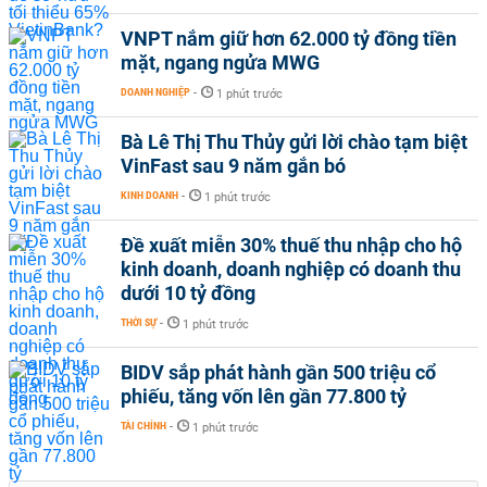
VNPT nắm giữ hơn 62.000 tỷ đồng tiền
mặt, ngang ngửa MWG
DOANH NGHIỆP
-
1 phút trước
Bà Lê Thị Thu Thủy gửi lời chào tạm biệt
VinFast sau 9 năm gắn bó
KINH DOANH
-
1 phút trước
Đề xuất miễn 30% thuế thu nhập cho hộ
kinh doanh, doanh nghiệp có doanh thu
dưới 10 tỷ đồng
THỜI SỰ
-
1 phút trước
BIDV sắp phát hành gần 500 triệu cổ
phiếu, tăng vốn lên gần 77.800 tỷ
TÀI CHÍNH
-
1 phút trước