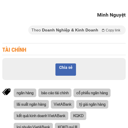
Minh Nguyệt
Theo
Doanh Nghiệp & Kinh Doanh
Copy link
TÀI CHÍNH
Chia sẻ
ngân hàng
báo cáo tài chính
cổ phiếu ngân hàng
lãi suất ngân hàng
VietABank
tỷ giá ngân hàng
kết quả kinh doanh VietABank
KQKD
lợi nhuận VietABank
KQKD quí III