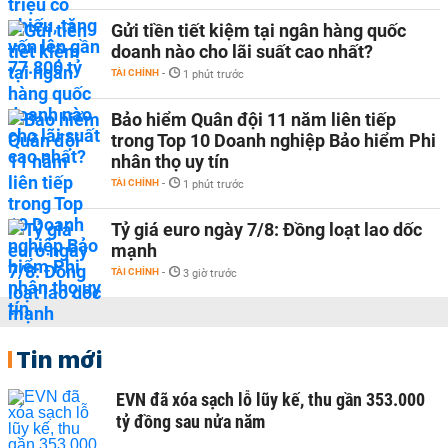
Gửi tiền tiết kiệm tại ngân hàng quốc
doanh nào cho lãi suất cao nhất?
TÀI CHÍNH
-
1 phút trước
Bảo hiểm Quân đội 11 năm liên tiếp
trong Top 10 Doanh nghiệp Bảo hiểm Phi
nhân thọ uy tín
TÀI CHÍNH
-
1 phút trước
Tỷ giá euro ngày 7/8: Đồng loạt lao dốc
mạnh
TÀI CHÍNH
-
3 giờ trước
Tin mới
EVN đã xóa sạch lỗ lũy kế, thu gần 353.000
tỷ đồng sau nửa năm