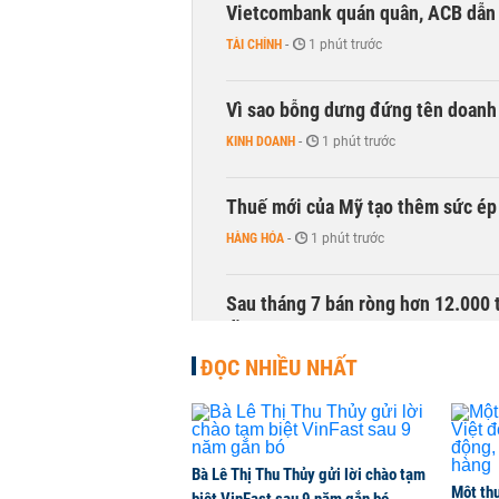
Vietcombank quán quân, ACB dẫn
TÀI CHÍNH
-
1 phút trước
Vì sao bỗng dưng đứng tên doanh
KINH DOANH
-
1 phút trước
Thuế mới của Mỹ tạo thêm sức ép 
HÀNG HÓA
-
1 phút trước
Sau tháng 7 bán ròng hơn 12.000 
đồng
CHỨNG KHOÁN
-
1 phút trước
ĐỌC NHIỀU NHẤT
DatVietVAC lãi sau thuế 135 tỷ đ
DOANH NGHIỆP
-
1 phút trước
Bà Lê Thị Thu Thủy gửi lời chào tạm
Một thư