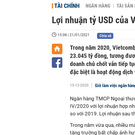
TÀI CHÍNH
NGÂN HÀNG
TÀI SẢN
Lợi nhuận tỷ USD của 
15:08 | 21/01/2021
Chia sẻ
Trong năm 2020, Vietcomba
23.045 tỷ đồng, tương đươ
doanh chủ chốt vẫn tiếp tụ
đặc biệt là hoạt động dịch
Giờ làm việc ngân hà
15-12-2020
Ngân hàng TMCP Ngoại thươn
IV/2020 với lợi nhuận hợp n
so với 2019. Lợi nhuận sau 
Trong năm vừa qua, nhiều m
tăng trưởng bất chấp ảnh h