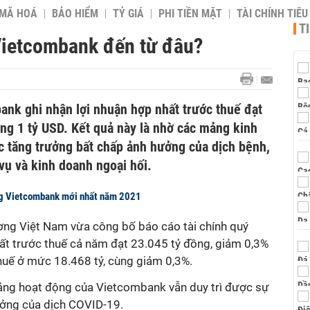
 MÃ HOÁ
BẢO HIỂM
TỶ GIÁ
PHI TIỀN MẶT
TÀI CHÍNH TIÊ
T
Vietcombank đến từ đâu?
nk ghi nhận lợi nhuận hợp nhất trước thuế đạt
ng 1 tỷ USD. Kết quả này là nhờ các mảng kinh
c tăng trưởng bất chấp ảnh hưởng của dịch bệnh,
 vụ và kinh doanh ngoại hối.
ng Vietcombank mới nhất năm 2021
g Việt Nam vừa công bố báo cáo tài chính quý
hất trước thuế cả năm đạt 23.045 tỷ đồng, giảm 0,3%
thuế ở mức 18.468 tỷ, cùng giảm 0,3%.
ảng hoạt động của Vietcombank vẫn duy trì được sự
ưởng của dịch COVID-19.