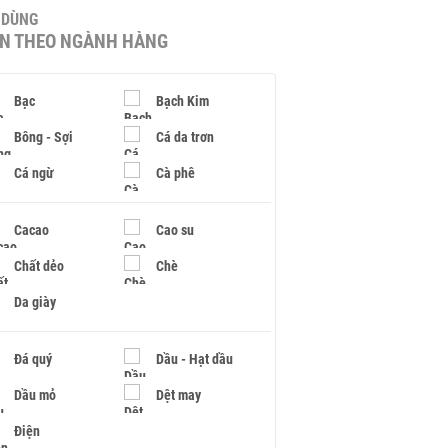
U DÙNG
IN THEO NGÀNH HÀNG
Bạc
Bạch Kim
Bông - Sợi
Cá da trơn
Cá ngừ
Cà phê
Cacao
Cao su
Chất dẻo
Chè
Da giày
Đá quý
Dầu - Hạt dầu
Dầu mỏ
Dệt may
Điện