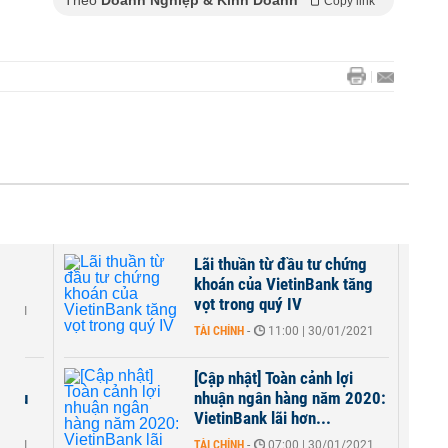
Theo
Doanh Nghiệp & Kinh Doanh
Copy link
lợi
Lãi thuần từ đầu tư chứng
2020
khoán của VietinBank tăng
vọt trong quý IV
/2021
TÀI CHÍNH
-
11:00 | 30/01/2021
nk
[Cập nhật] Toàn cảnh lợi
n thu
nhuận ngân hàng năm 2020:
VietinBank lãi hơn...
/2021
TÀI CHÍNH
-
07:00 | 30/01/2021