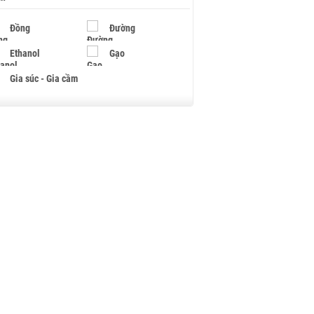
Đồng
Đường
Ethanol
Gạo
Gia súc - Gia cầm
Giấy
Gỗ
Hạt điều
Hồ tiêu - Hạt tiêu
Khí đốt
Kim loại khác
Mắc ca
Muối
Ngũ cốc
Nhựa - Hạt nhựa
Palladium
Phân bón