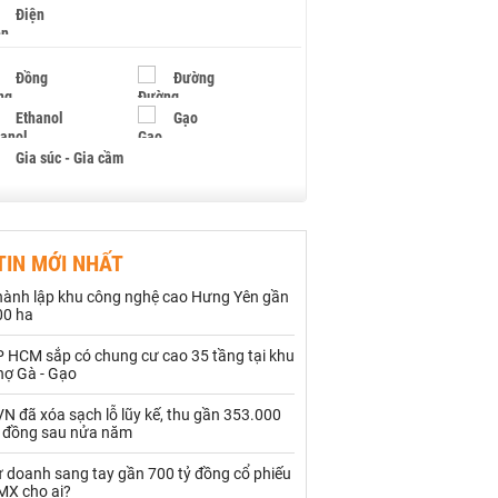
Điện
Đồng
Đường
Ethanol
Gạo
Gia súc - Gia cầm
Giấy
Gỗ
TIN MỚI NHẤT
Hạt điều
Hồ tiêu - Hạt tiêu
hành lập khu công nghệ cao Hưng Yên gần
Khí đốt
00 ha
P HCM sắp có chung cư cao 35 tầng tại khu
Kim loại khác
Mắc ca
hợ Gà - Gạo
Muối
Ngũ cốc
N đã xóa sạch lỗ lũy kế, thu gần 353.000
ỷ đồng sau nửa năm
Nhựa - Hạt nhựa
ự doanh sang tay gần 700 tỷ đồng cổ phiếu
MX cho ai?