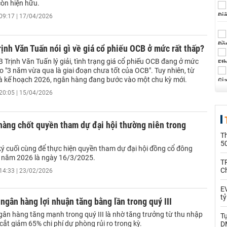
còn hiện hữu.
09:17 | 17/04/2026
rịnh Văn Tuấn nói gì về giá cổ phiếu OCB ở mức rất thấp?
 Trịnh Văn Tuấn lý giải, tình trạng giá cổ phiếu OCB đang ở mức
do "3 năm vừa qua là giai đoạn chưa tốt của OCB". Tuy nhiên, từ
 kế hoạch 2026, ngân hàng đang bước vào một chu kỳ mới.
20:05 | 15/04/2026
hàng chốt quyền tham dự đại hội thường niên trong
T
5
ý cuối cùng để thực hiện quyền tham dự đại hội đồng cổ đông
 năm 2026 là ngày 16/3/2025.
T
C
14:33 | 23/02/2026
EV
t
gân hàng lợi nhuận tăng bằng lần trong quý III
gân hàng tăng mạnh trong quý III là nhờ tăng trưởng từ thu nhập
T
 cắt giảm 65% chi phí dự phòng rủi ro trong kỳ.
D