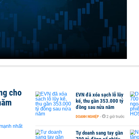
ng cho
EVN đã xóa sạch lỗ lũy
 năm
kế, thu gần 353.000 tỷ
đồng sau nửa năm
DOANH NGHIỆP
-
2 giờ trước
Tự doanh sang tay gần
700 tỷ đồng cổ phiếu