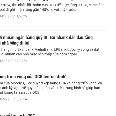
V/2024, thu nhập lãi thuần của OCB tiếp tục tăng 99,3%, các mảng
ài lãi ghi nhận tăng gần 148% so với quý trước.
14:00 | 25/01/2025
ợi nhuận ngân hàng quý III: Eximbank dẫn dầu tăng
i nhà băng đi lùi
 hàng như Eximbank, VietinBank, LPBank được kỳ vọng sẽ đạt
 lợi nhuận cao nhờ mức nền thấp của năm ngoái.
12:13 | 30/09/2024
ng triển vọng của OCB lên 'ổn định'
á của Moody’s, việc duy trì xếp hạng BCA và nâng triển vọng lên
n ánh kỳ vọng về quy mô nguồn vốn trên trung bình sẽ giúp hạn
hất lượng tài sản của OCB.
16:27 | 10/09/2024
ia cổ tức tỷ lệ 20%