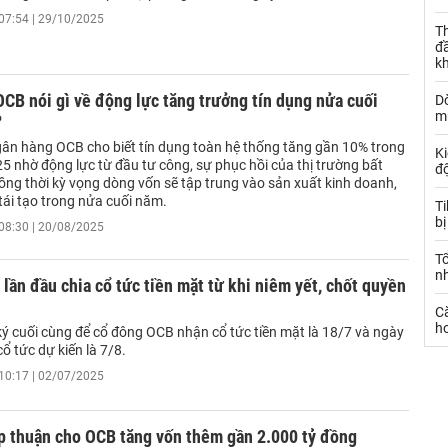
07:54 | 29/10/2025
Th
đ
k
CB nói gì về động lực tăng trưởng tín dụng nửa cuối
Dò
m
?
ân hàng OCB cho biết tín dụng toàn hệ thống tăng gần 10% trong
Ki
5 nhờ động lực từ đầu tư công, sự phục hồi của thị trường bất
đ
ồng thời kỳ vọng dòng vốn sẽ tập trung vào sản xuất kinh doanh,
tái tạo trong nửa cuối năm.
T
bị
08:30 | 20/08/2025
T
n
lần đầu chia cổ tức tiền mặt từ khi niêm yết, chốt quyền
C
ho
ý cuối cùng để cổ đông OCB nhận cổ tức tiền mặt là 18/7 và ngày
ổ tức dự kiến là 7/8.
10:17 | 02/07/2025
 thuận cho OCB tăng vốn thêm gần 2.000 tỷ đồng