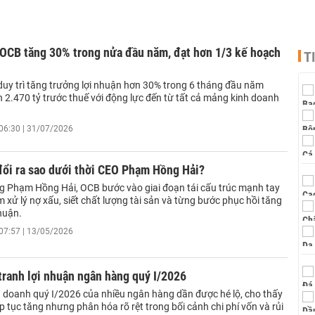
 OCB tăng 30% trong nửa đầu năm, đạt hơn 1/3 kế hoạch
T
uy trì tăng trưởng lợi nhuận hơn 30% trong 6 tháng đầu năm
 2.470 tỷ trước thuế với động lực đến từ tất cả mảng kinh doanh
06:30 | 31/07/2026
đổi ra sao dưới thời CEO Phạm Hồng Hải?
ng Phạm Hồng Hải, OCB bước vào giai đoạn tái cấu trúc mạnh tay
m xử lý nợ xấu, siết chất lượng tài sản và từng bước phục hồi tăng
huận.
07:57 | 13/05/2026
tranh lợi nhuận ngân hàng quý I/2026
h doanh quý I/2026 của nhiều ngân hàng dần được hé lộ, cho thấy
ếp tục tăng nhưng phân hóa rõ rệt trong bối cảnh chi phí vốn và rủi