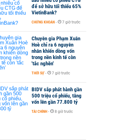
để sở hữu tối thiểu 65%
VietinBank?
CHỨNG KHOÁN
-
7 giờ trước
Chuyên gia Phạm Xuân
Hoè chỉ ra 6 nguyên
nhân khiến dòng vốn
trong nền kinh tế còn
'tắc nghẽn'
THỜI SỰ
-
7 giờ trước
BIDV sắp phát hành gần
500 triệu cổ phiếu, tăng
vốn lên gần 77.800 tỷ
TÀI CHÍNH
-
8 giờ trước