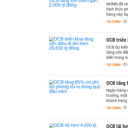
NHNN đã cho
hình thức p
hàng này dự
TÀI CHÍNH
-
OCB triển 
OCB dự kiến
tăng vốn điề
kiến trong 
TÀI CHÍNH
-
OCB tăng 8
Ngân hàng ch
trưởng, một
khách hàng c
TÀI CHÍNH
-
OCB lãi hơ