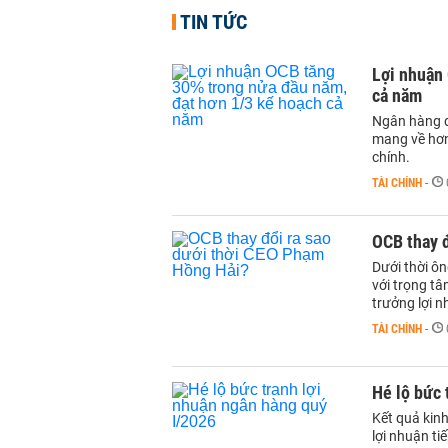
TIN TỨC
Lợi nhuận
cả năm
Ngân hàng d
mang về hơn
chính.
TÀI CHÍNH
-
OCB thay 
Dưới thời ô
với trọng tâ
trưởng lợi n
TÀI CHÍNH
-
Hé lộ bức 
Kết quả kin
lợi nhuận ti