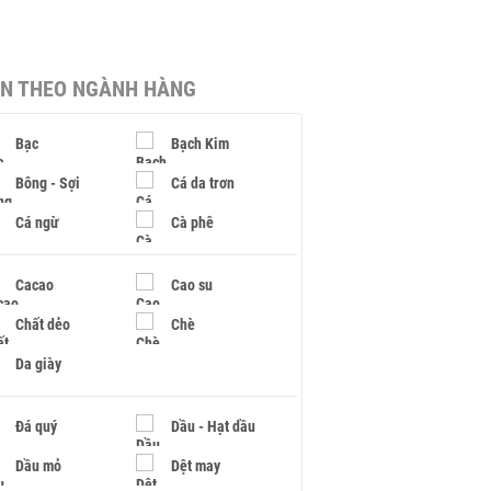
IN THEO NGÀNH HÀNG
Bạc
Bạch Kim
Bông - Sợi
Cá da trơn
Cá ngừ
Cà phê
Cacao
Cao su
Chất dẻo
Chè
Da giày
Đá quý
Dầu - Hạt dầu
Dầu mỏ
Dệt may