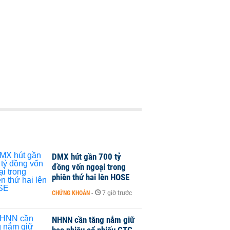
DMX hút gần 700 tỷ
đồng vốn ngoại trong
phiên thứ hai lên HOSE
CHỨNG KHOÁN
-
7 giờ trước
NHNN cần tăng nắm giữ
bao nhiêu cổ phiếu CTG