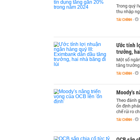
Trong quý I
thu nhập ngo
TÀI CHÍNH
-
Ước tính l
trưởng, ha
Một số ngân
tăng trưởng
TÀI CHÍNH
-
Moody's nâ
Theo đánh gi
ổn định phả
chế rủi ro c
TÀI CHÍNH
-
OCB sắp ch