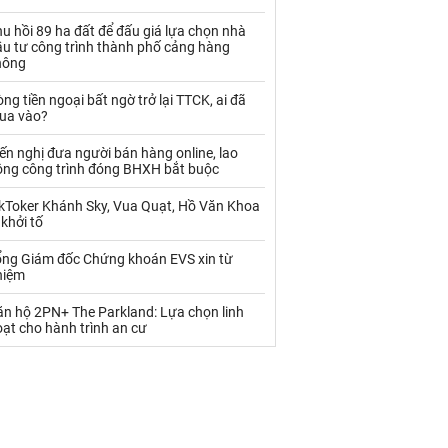
Palladium
Phân bón
u hồi 89 ha đất để đấu giá lựa chọn nhà
Rau - Củ -Quả
Sắt thép
ầu tư công trình thành phố cảng hàng
hông
Sữa
ng tiền ngoại bất ngờ trở lại TTCK, ai đã
ua vào?
Than
Thức ăn chăn nuôi
ến nghị đưa người bán hàng online, lao
ộng công trình đóng BHXH bắt buộc
Thủy hải sản khác
Tôm
ikToker Khánh Sky, Vua Quạt, Hồ Văn Khoa
Vàng
 khởi tố
ổng Giám đốc Chứng khoán EVS xin từ
VLXD khác
Xăng dầu
hiệm
Xi măng - Clynker
ăn hộ 2PN+ The Parkland: Lựa chọn linh
ạt cho hành trình an cư