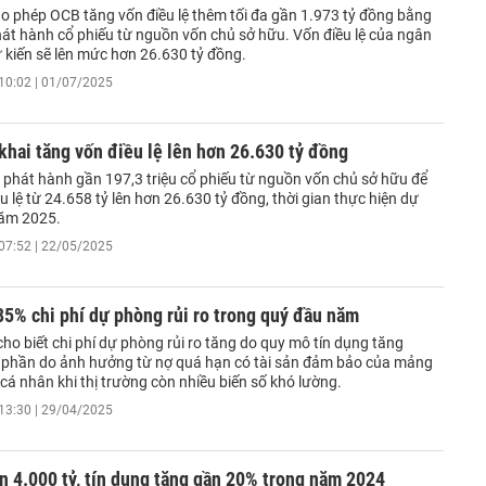
 phép OCB tăng vốn điều lệ thêm tối đa gần 1.973 tỷ đồng bằng
hát hành cổ phiếu từ nguồn vốn chủ sở hữu. Vốn điều lệ của ngân
 kiến sẽ lên mức hơn 26.630 tỷ đồng.
10:02 | 01/07/2025
khai tăng vốn điều lệ lên hơn 26.630 tỷ đồng
 phát hành gần 197,3 triệu cổ phiếu từ nguồn vốn chủ sở hữu để
u lệ từ 24.658 tỷ lên hơn 26.630 tỷ đồng, thời gian thực hiện dự
năm 2025.
07:52 | 22/05/2025
5% chi phí dự phòng rủi ro trong quý đầu năm
o biết chi phí dự phòng rủi ro tăng do quy mô tín dụng tăng
 phần do ảnh hưởng từ nợ quá hạn có tài sản đảm bảo của mảng
á nhân khi thị trường còn nhiều biến số khó lường.
13:30 | 29/04/2025
n 4.000 tỷ, tín dụng tăng gần 20% trong năm 2024