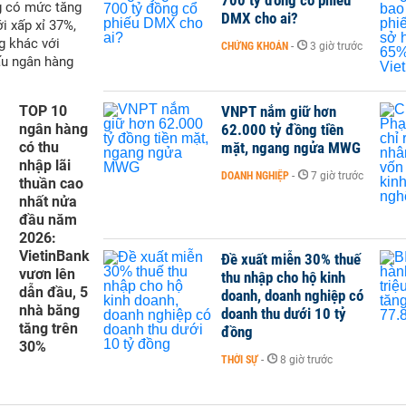
g có mức tăng
DMX cho ai?
i xấp xỉ 37%,
g khác với
CHỨNG KHOÁN
-
3 giờ trước
ấu ngân hàng
TOP 10
VNPT nắm giữ hơn
ngân hàng
62.000 tỷ đồng tiền
có thu
mặt, ngang ngửa MWG
nhập lãi
DOANH NGHIỆP
-
7 giờ trước
thuần cao
nhất nửa
đầu năm
2026:
VietinBank
Đề xuất miễn 30% thuế
vươn lên
thu nhập cho hộ kinh
dẫn đầu, 5
doanh, doanh nghiệp có
nhà băng
doanh thu dưới 10 tỷ
tăng trên
đồng
30%
THỜI SỰ
-
8 giờ trước