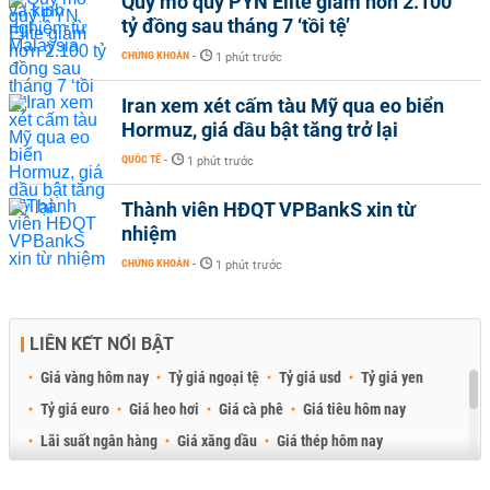
Quy mô quỹ PYN Elite giảm hơn 2.100
tỷ đồng sau tháng 7 ‘tồi tệ’
CHỨNG KHOÁN
-
1 phút trước
Iran xem xét cấm tàu Mỹ qua eo biển
Hormuz, giá dầu bật tăng trở lại
QUỐC TẾ
-
1 phút trước
Thành viên HĐQT VPBankS xin từ
nhiệm
CHỨNG KHOÁN
-
1 phút trước
LIÊN KẾT NỔI BẬT
Giá vàng hôm nay
Tỷ giá ngoại tệ
Tỷ giá usd
Tỷ giá yen
Tỷ giá euro
Giá heo hơi
Giá cà phê
Giá tiêu hôm nay
Lãi suất ngân hàng
Giá xăng dầu
Giá thép hôm nay
Giá sầu riêng
Giá thịt heo
Giá gạo
Giá cao su