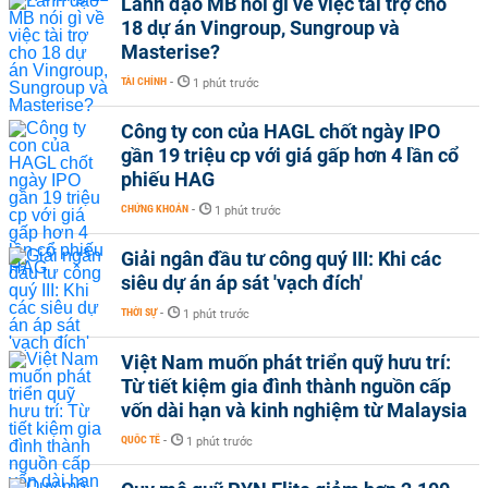
Lãnh đạo MB nói gì về việc tài trợ cho
18 dự án Vingroup, Sungroup và
Masterise?
TÀI CHÍNH
-
1 phút trước
Công ty con của HAGL chốt ngày IPO
gần 19 triệu cp với giá gấp hơn 4 lần cổ
phiếu HAG
CHỨNG KHOÁN
-
1 phút trước
Giải ngân đầu tư công quý III: Khi các
siêu dự án áp sát 'vạch đích'
THỜI SỰ
-
1 phút trước
Việt Nam muốn phát triển quỹ hưu trí:
Từ tiết kiệm gia đình thành nguồn cấp
vốn dài hạn và kinh nghiệm từ Malaysia
QUỐC TẾ
-
1 phút trước