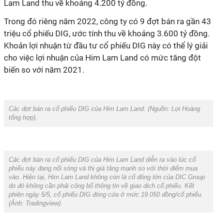
Lam Land thu về khoảng 4.200 tỷ đồng.
Trong đó riêng năm 2022, công ty có 9 đợt bán ra gần 43
triệu cổ phiếu DIG, ước tính thu về khoảng 3.600 tỷ đồng.
Khoản lợi nhuận từ đầu tư cổ phiếu DIG này có thể lý giải
cho việc lợi nhuận của Him Lam Land có mức tăng đột
biến so với năm 2021.
Các đợt bán ra cổ phiếu DIG của Him Lam Land. (Nguồn:
Lợi Hoàng
tổng hợp
).
Các đợt bán ra cổ phiếu DIG của Him Lam Land diễn ra vào lúc cổ
phiếu này đang nổi sóng và thị giá tăng mạnh so với thời điểm mua
vào. Hiện tại, Him Lam Land không còn là cổ đông lớn của DIC Group
do đó không cần phải công bố thông tin về giao dịch cổ phiếu. Kết
phiên ngày 5/5, cổ phiếu DIG đóng cửa ở mức 19.050 đồng/cổ phiếu.
(Ảnh:
Tradingview
).