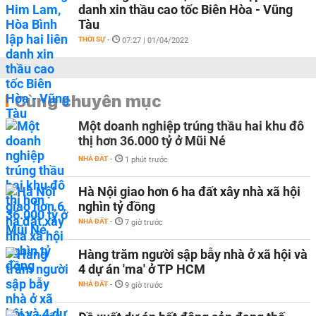
danh xin thầu cao tốc Biên Hòa - Vũng
Tàu
THỜI SỰ
-
07:27 | 01/04/2022
Cùng chuyên mục
Một doanh nghiệp trúng thầu hai khu đô
thị hơn 36.000 tỷ ở Mũi Né
NHÀ ĐẤT
-
1 phút trước
Hà Nội giao hơn 6 ha đất xây nhà xã hội
nghìn tỷ đồng
NHÀ ĐẤT
-
7 giờ trước
Hàng trăm người sập bẫy nhà ở xã hội và
4 dự án 'ma' ở TP HCM
NHÀ ĐẤT
-
9 giờ trước