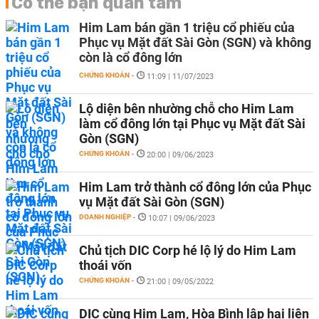
Có thể bạn quan tâm
Him Lam bán gần 1 triệu cổ phiếu của
Phục vụ Mặt đất Sài Gòn (SGN) và không
còn là cổ đông lớn
CHỨNG KHOÁN
-
11:09 | 11/07/2023
Lộ diện bên nhường chỗ cho Him Lam
làm cổ đông lớn tại Phục vụ Mặt đất Sài
Gòn (SGN)
CHỨNG KHOÁN
-
20:00 | 09/06/2023
Him Lam trở thành cổ đông lớn của Phục
vụ Mặt đất Sài Gòn (SGN)
DOANH NGHIỆP
-
10:07 | 09/06/2023
Chủ tịch DIC Corp hé lộ lý do Him Lam
thoái vốn
CHỨNG KHOÁN
-
21:00 | 09/05/2022
DIC cùng Him Lam, Hòa Bình lập hai liên