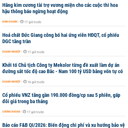
Hãng kim cương tài trợ vương miện cho các cuộc thi hoa
hậu thông báo ngừng hoạt động
KINH DOANH
-
17 giờ trước
Hoá chất Đức Giang công bố hai ứng viên HĐQT, cổ phiếu
DGC tăng trần
DOANH NGHIỆP
-
17 giờ trước
Khởi tố Chủ tịch Công ty Mekolor từng đề xuất làm dự án
đường sắt tốc độ cao Bắc - Nam 100 tỷ USD bằng vốn tự có
DOANH NGHIỆP
-
16 giờ trước
Cổ phiếu VNZ tăng gần 190.000 đồng/cp sau 5 phiên, gấp
đôi giá trong ba tháng
CHỨNG KHOÁN
-
17 giờ trước
Báo cáo F&B QI/2026: Biến động chi phí và xu hướng bảo vệ