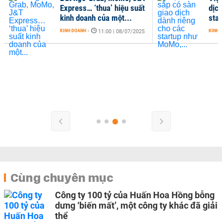
Express… ‘thua’ hiệu suất
dịc
kinh doanh của một...
sta
KINH DOANH
-
KINH 
11:00 | 08/07/2025
Cùng chuyên mục
Công ty 100 tỷ của Huấn Hoa Hồng bỗng
dưng ‘biến mất’, một công ty khác đã giải
thể