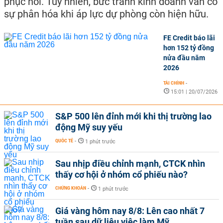
phục hồi. Tuy nhiên, bức tranh kinh doanh vẫn có
sự phân hóa khi áp lực dự phòng còn hiện hữu.
FE Credit báo lãi
hơn 152 tỷ đồng
nửa đầu năm
2026
TÀI CHÍNH
-
15:01 | 20/07/2026
S&P 500 lên đỉnh mới khi thị trường lao
động Mỹ suy yếu
QUỐC TẾ
-
1 phút trước
Sau nhịp điều chỉnh mạnh, CTCK nhìn
thấy cơ hội ở nhóm cổ phiếu nào?
CHỨNG KHOÁN
-
1 phút trước
Giá vàng hôm nay 8/8: Lên cao nhất 7
tuần sau dữ liệu việc làm Mỹ