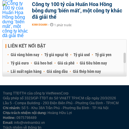
Công ty 100 tỷ của Huấn Hoa Hồng
bỗng dưng ‘biến mất’, một công ty khác
đã giải thể
KINH DOANH
-
1 phút trước
LIÊN KẾT NỔI BẬT
Giá vàng hôm nay
Tỷ giá ngoại tệ
Tỷ giá usd
Tỷ giá yen
Tỷ giá euro
Giá heo hơi
Giá cà phê
Giá tiêu hôm nay
Lãi suất ngân hàng
Giá xăng dầu
Giá thép hôm nay
Giá sầu riêng
Giá thịt heo
Giá gạo
Giá cao su
Best Retail Brokers
Diễn đàn đầu tư Việt Nam 2026
Trang TTĐTTH của công ty VietNewsCorp
Giấy phép số 3323/GP-TTĐT do Sở VH&TT TP.HCM cấp ngày 20/3/2026
Lầu 5 - Compa Building - 293 Điện Biên Phủ - Phường Gia Định - TP.HCM
Chi nhánh:
Số 5 - Khu 38A Trần Phú - Phường Ba Đình - TP. Hà Nội
Chịu trách nhiệm nội dung:
Hoàng Hữu Lợi
Hotline:
0975798489
Email:
info@vietnambiz.vn
Trách nhiệm về thông tin