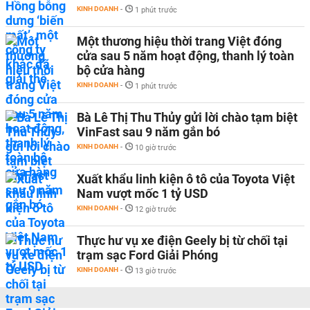
KINH DOANH
-
1 phút trước
Một thương hiệu thời trang Việt đóng
cửa sau 5 năm hoạt động, thanh lý toàn
bộ cửa hàng
KINH DOANH
-
1 phút trước
Bà Lê Thị Thu Thủy gửi lời chào tạm biệt
VinFast sau 9 năm gắn bó
KINH DOANH
-
10 giờ trước
Xuất khẩu linh kiện ô tô của Toyota Việt
Nam vượt mốc 1 tỷ USD
KINH DOANH
-
12 giờ trước
Thực hư vụ xe điện Geely bị từ chối tại
trạm sạc Ford Giải Phóng
KINH DOANH
-
13 giờ trước