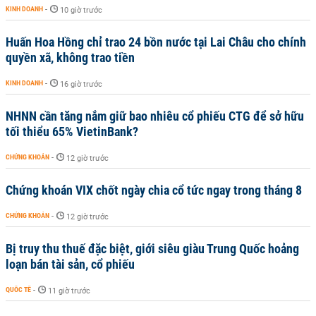
KINH DOANH
-
10 giờ trước
Huấn Hoa Hồng chỉ trao 24 bồn nước tại Lai Châu cho chính
quyền xã, không trao tiền
KINH DOANH
-
16 giờ trước
NHNN cần tăng nắm giữ bao nhiêu cổ phiếu CTG để sở hữu
tối thiểu 65% VietinBank?
CHỨNG KHOÁN
-
12 giờ trước
Chứng khoán VIX chốt ngày chia cổ tức ngay trong tháng 8
CHỨNG KHOÁN
-
12 giờ trước
Bị truy thu thuế đặc biệt, giới siêu giàu Trung Quốc hoảng
loạn bán tài sản, cổ phiếu
QUỐC TẾ
-
11 giờ trước