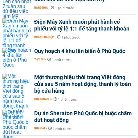
HÀNG HÓA
-
1 phút trước
Điện Máy Xanh muốn phát hành cổ
phiếu với tỷ lệ 1:1 để tăng thanh khoản
DOANH NGHIỆP
-
1 phút trước
Quy hoạch 4 khu lấn biển ở Phú Quốc
THỜI SỰ
-
1 phút trước
Một thương hiệu thời trang Việt đóng
cửa sau 5 năm hoạt động, thanh lý toàn
bộ cửa hàng
KINH DOANH
-
1 phút trước
Dự án Sheraton Phú Quốc bị buộc chấm
dứt hoạt động
NHÀ ĐẤT
-
1 phút trước