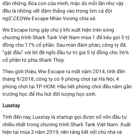
dần những đứa con của mình, mặc dù mỗi lần như vậy
đều là những vết đâm thẳng vào trong tim cả đội
ngũ",CEOWe Escape Nhân Vương chia sẻ.
We Escape từng gây chú ý khi xuất hiện trên sóng
chương trình Shark Tank Việt Nam
mùa 1
để kêu gọi 5 tỷ
đồng cho 17% cổ phần.
Sau màn đàm phán, công ty đã
“gật đầu”
với lời đề nghị đầu tư trị giá 5 tỷ đồng cho 36%
cổ phần từ phía Shark Thủy.
Theo giới thiệu, Ww Escape
ra mắt năm 2014,
tính đến
tháng 9/2018,
công ty có 9 phòng chơi tại Hà Nội, 4
phòng chơi tại
TP HCM
. Hầu hết phòng chơi đều nằm gần
trường học để thu hút đối tượng học sinh
.
Luxstay
Tính đến nay, Luxstay là startup gọi được số vốn đầu tư
nhiều nhất trong chương trình Shark Tank Việt Nam. Xuất
hiện tại mùa 3 năm 2019, nền tảng kết nối chủ nhà và