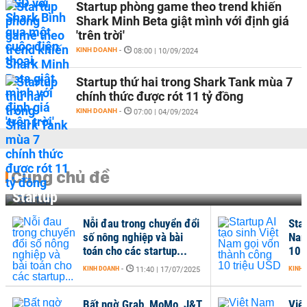
Startup phòng game theo trend khiến
Shark Minh Beta giật mình với định giá
'trên trời'
KINH DOANH
-
08:00 | 10/09/2024
Startup thứ hai trong Shark Tank mùa 7
chính thức được rót 11 tỷ đồng
KINH DOANH
-
07:00 | 04/09/2024
Cùng chủ đề
Startup
Nỗi đau trong chuyển đổi
Star
số nông nghiệp và bài
Nam
toán cho các startup...
10 
KINH DOANH
-
KINH 
11:40 | 17/07/2025
Bất ngờ Grab, MoMo, J&T
Việ