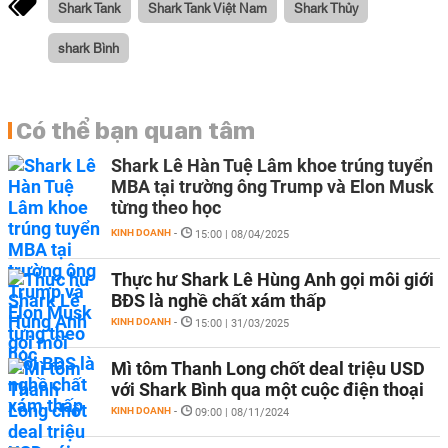
Shark Tank
Shark Tank Việt Nam
Shark Thủy
shark Bình
Có thể bạn quan tâm
Shark Lê Hàn Tuệ Lâm khoe trúng tuyển
MBA tại trường ông Trump và Elon Musk
từng theo học
KINH DOANH
-
15:00 | 08/04/2025
Thực hư Shark Lê Hùng Anh gọi môi giới
BĐS là nghề chất xám thấp
KINH DOANH
-
15:00 | 31/03/2025
Mì tôm Thanh Long chốt deal triệu USD
với Shark Bình qua một cuộc điện thoại
KINH DOANH
-
09:00 | 08/11/2024