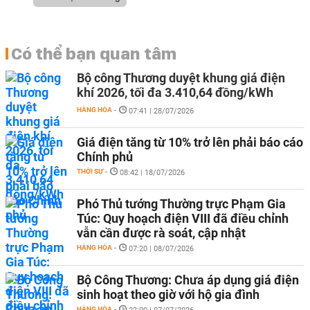
Có thể bạn quan tâm
Bộ công Thương duyệt khung giá điện
khí 2026, tối đa 3.410,64 đồng/kWh
HÀNG HÓA
-
07:41 | 28/07/2026
Giá điện tăng từ 10% trở lên phải báo cáo
Chính phủ
THỜI SỰ
-
08:42 | 18/07/2026
Phó Thủ tướng Thường trực Phạm Gia
Túc: Quy hoạch điện VIII đã điều chỉnh
vẫn cần được rà soát, cập nhật
HÀNG HÓA
-
07:20 | 08/07/2026
Bộ Công Thương: Chưa áp dụng giá điện
sinh hoạt theo giờ với hộ gia đình
HÀNG HÓA
-