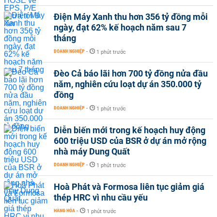
Điện Máy Xanh thu hơn 356 tỷ đồng mỗi
ngày, đạt 62% kế hoạch năm sau 7
tháng
DOANH NGHIỆP
-
1 phút trước
Đèo Cả báo lãi hơn 700 tỷ đồng nửa đầu
năm, nghiên cứu loạt dự án 350.000 tỷ
đồng
DOANH NGHIỆP
-
1 phút trước
Diễn biến mới trong kế hoạch huy động
600 triệu USD của BSR ở dự án mở rộng
nhà máy Dung Quất
DOANH NGHIỆP
-
1 phút trước
Hoà Phát và Formosa liên tục giảm giá
thép HRC vì nhu cầu yếu
HÀNG HÓA
-
1 phút trước