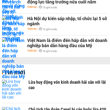
động lực tăng trưởng nửa cuối năm
THỜI SỰ
-
15 giờ trước
Hà Nội dự kiến sáp nhập, tổ chức lại 5 sở
ngành
THỜI SỰ
-
15 giờ trước
Việt Nam là điểm đến hấp dẫn với doanh
nghiệp bán dẫn hàng đầu của Mỹ
THỜI SỰ
-
16 giờ trước
Tin mới
Lừa huy động vốn kinh doanh hải sản với lãi
cao
Chủ tịch tập đoàn Capel bị cáo buộc lừa 420