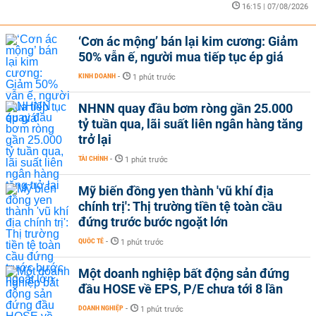
16:15 | 07/08/2026
‘Cơn ác mộng’ bán lại kim cương: Giảm
50% vẫn ế, người mua tiếp tục ép giá
KINH DOANH
-
1 phút trước
NHNN quay đầu bơm ròng gần 25.000
tỷ tuần qua, lãi suất liên ngân hàng tăng
trở lại
TÀI CHÍNH
-
1 phút trước
Mỹ biến đồng yen thành 'vũ khí địa
chính trị': Thị trường tiền tệ toàn cầu
đứng trước bước ngoặt lớn
QUỐC TẾ
-
1 phút trước
Một doanh nghiệp bất động sản đứng
đầu HOSE về EPS, P/E chưa tới 8 lần
DOANH NGHIỆP
-
1 phút trước