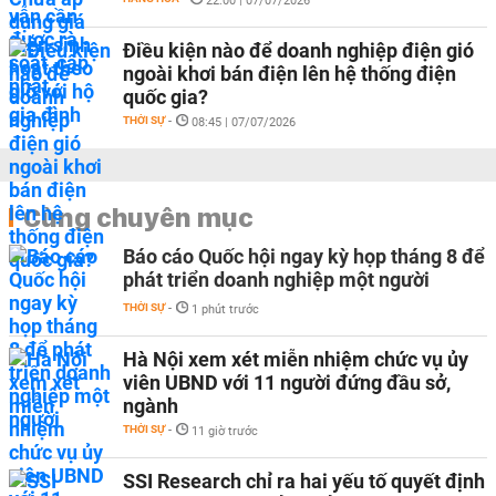
22:00 | 07/07/2026
Điều kiện nào để doanh nghiệp điện gió
ngoài khơi bán điện lên hệ thống điện
quốc gia?
THỜI SỰ
-
08:45 | 07/07/2026
Cùng chuyên mục
Báo cáo Quốc hội ngay kỳ họp tháng 8 để
phát triển doanh nghiệp một người
THỜI SỰ
-
1 phút trước
Hà Nội xem xét miễn nhiệm chức vụ ủy
viên UBND với 11 người đứng đầu sở,
ngành
THỜI SỰ
-
11 giờ trước
SSI Research chỉ ra hai yếu tố quyết định