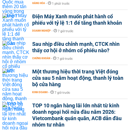
HÀNG HÓA
-
1 phút trước
Điện Máy Xanh muốn phát hành cổ
phiếu với tỷ lệ 1:1 để tăng thanh khoản
DOANH NGHIỆP
-
7 giờ trước
Sau nhịp điều chỉnh mạnh, CTCK nhìn
thấy cơ hội ở nhóm cổ phiếu nào?
CHỨNG KHOÁN
-
7 giờ trước
Một thương hiệu thời trang Việt đóng
cửa sau 5 năm hoạt động, thanh lý toàn
bộ cửa hàng
KINH DOANH
-
7 giờ trước
TOP 10 ngân hàng lãi lớn nhất từ kinh
doanh ngoại hối nửa đầu năm 2026:
Vietcombank quán quân, ACB dẫn đầu
nhóm tư nhân