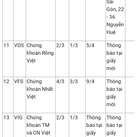
Sài
Gòn, 22
- 36
Nguyễn
Huệ
11
VDS
Chứng
2/3
1/3
5/4
Thông
khoán Rồng
báo tại
Việt
giấy
mời
12
VFS
Chứng
4/3
3/3
9/4
Thông
khoán Nhất
báo tại
Việt
giấy
mời
13
VIG
Chứng
2/3
1/3
Thông
Thông
khoán TM
báo tại
báo tại
và CN Việt
giấy
giấy