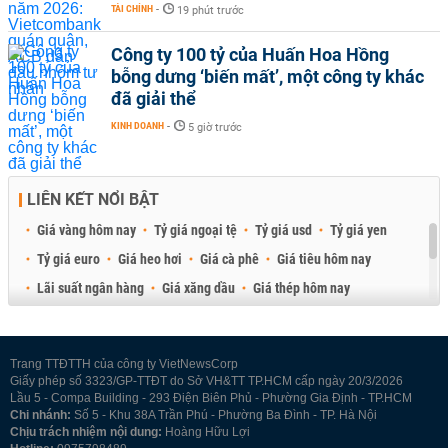
TÀI CHÍNH
-
19 phút trước
Công ty 100 tỷ của Huấn Hoa Hồng
bỗng dưng ‘biến mất’, một công ty khác
đã giải thể
KINH DOANH
-
5 giờ trước
LIÊN KẾT NỔI BẬT
Giá vàng hôm nay
Tỷ giá ngoại tệ
Tỷ giá usd
Tỷ giá yen
Tỷ giá euro
Giá heo hơi
Giá cà phê
Giá tiêu hôm nay
Lãi suất ngân hàng
Giá xăng dầu
Giá thép hôm nay
Giá sầu riêng
Giá thịt heo
Giá gạo
Giá cao su
Best Retail Brokers
Diễn đàn đầu tư Việt Nam 2026
Trang TTĐTTH của công ty VietNewsCorp
Giấy phép số 3323/GP-TTĐT do Sở VH&TT TP.HCM cấp ngày 20/3/2026
Lầu 5 - Compa Building - 293 Điện Biên Phủ - Phường Gia Định - TP.HCM
Chi nhánh:
Số 5 - Khu 38A Trần Phú - Phường Ba Đình - TP. Hà Nội
Chịu trách nhiệm nội dung:
Hoàng Hữu Lợi