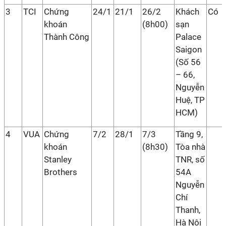
3
TCI
Chứng
24/1
21/1
26/2
Khách
Có
khoán
(8h00)
sạn
Thành Công
Palace
Saigon
(Số 56
– 66,
Nguyễn
Huệ, TP
HCM)
4
VUA
Chứng
7/2
28/1
7/3
Tầng 9,
khoán
(8h30)
Tòa nhà
Stanley
TNR, số
Brothers
54A
Nguyễn
Chí
Thanh,
Hà Nội