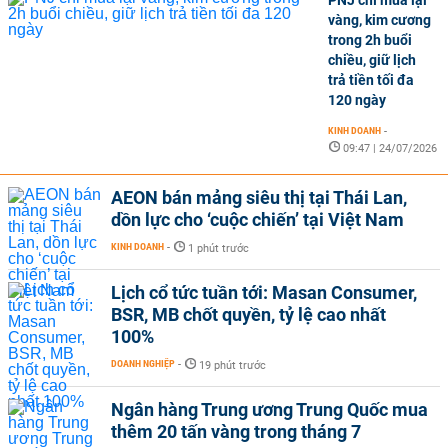
PNJ chỉ mua lại
vàng, kim cương
trong 2h buổi
chiều, giữ lịch
trả tiền tối đa
120 ngày
KINH DOANH
-
09:47 | 24/07/2026
AEON bán mảng siêu thị tại Thái Lan,
dồn lực cho ‘cuộc chiến’ tại Việt Nam
KINH DOANH
-
1 phút trước
Lịch cổ tức tuần tới: Masan Consumer,
BSR, MB chốt quyền, tỷ lệ cao nhất
100%
DOANH NGHIỆP
-
19 phút trước
Ngân hàng Trung ương Trung Quốc mua
thêm 20 tấn vàng trong tháng 7