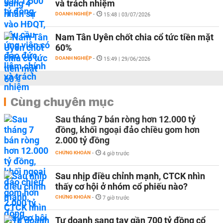
và trách nhiệm
DOANH NGHIỆP
-
15:48 | 03/07/2026
Nam Tân Uyên chốt chia cổ tức tiền mặt
60%
DOANH NGHIỆP
-
15:49 | 29/06/2026
Cùng chuyên mục
Sau tháng 7 bán ròng hơn 12.000 tỷ
đồng, khối ngoại đảo chiều gom hơn
2.000 tỷ đồng
CHỨNG KHOÁN
-
4 giờ trước
Sau nhịp điều chỉnh mạnh, CTCK nhìn
thấy cơ hội ở nhóm cổ phiếu nào?
CHỨNG KHOÁN
-
7 giờ trước
Tự doanh sang tay gần 700 tỷ đồng cổ