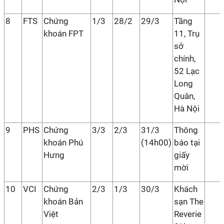
8
FTS
Chứng
1/3
28/2
29/3
Tầng
khoán FPT
11, Trụ
sở
chính,
52 Lạc
Long
Quân,
Hà Nội
9
PHS
Chứng
3/3
2/3
31/3
Thông
khoán Phú
(14h00)
báo tại
Hưng
giấy
mời
10
VCI
Chứng
2/3
1/3
30/3
Khách
khoán Bản
sạn The
Việt
Reverie