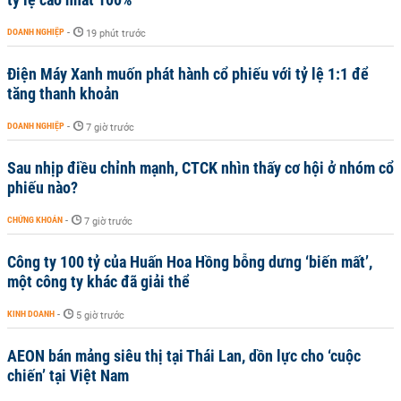
DOANH NGHIỆP
-
19 phút trước
Điện Máy Xanh muốn phát hành cổ phiếu với tỷ lệ 1:1 để
tăng thanh khoản
DOANH NGHIỆP
-
7 giờ trước
Sau nhịp điều chỉnh mạnh, CTCK nhìn thấy cơ hội ở nhóm cổ
phiếu nào?
CHỨNG KHOÁN
-
7 giờ trước
Công ty 100 tỷ của Huấn Hoa Hồng bỗng dưng ‘biến mất’,
một công ty khác đã giải thể
KINH DOANH
-
5 giờ trước
AEON bán mảng siêu thị tại Thái Lan, dồn lực cho ‘cuộc
chiến’ tại Việt Nam