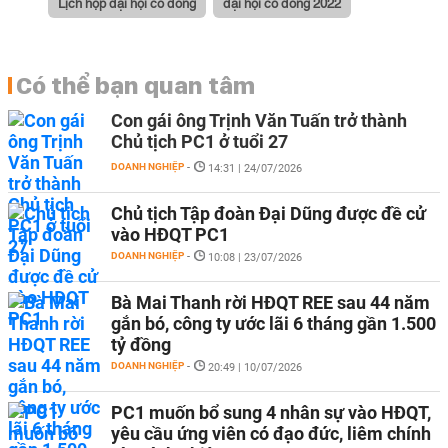
Lịch họp đại hội cổ đông
đại hội cổ đông 2022
Có thể bạn quan tâm
Con gái ông Trịnh Văn Tuấn trở thành
Chủ tịch PC1 ở tuổi 27
DOANH NGHIỆP
-
14:31 | 24/07/2026
Chủ tịch Tập đoàn Đại Dũng được đề cử
vào HĐQT PC1
DOANH NGHIỆP
-
10:08 | 23/07/2026
Bà Mai Thanh rời HĐQT REE sau 44 năm
gắn bó, công ty ước lãi 6 tháng gần 1.500
tỷ đồng
DOANH NGHIỆP
-
20:49 | 10/07/2026
PC1 muốn bổ sung 4 nhân sự vào HĐQT,
yêu cầu ứng viên có đạo đức, liêm chính