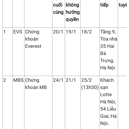
cuối
không
tiếp
tuyế
cùng
hưởng
quyền
1
EVS
Chứng
20/1
19/1
18/2
Tầng 9,
khoán
Tòa nhà
Everest
35 Hai
Bà
Trưng,
Hà Nội
2
MBS
Chứng
24/1
21/1
25/2
Khách
khoán MB
(13h30)
sạn
Lotte
Hà Nội,
54 Liễu
Giai, Hà
Nội.