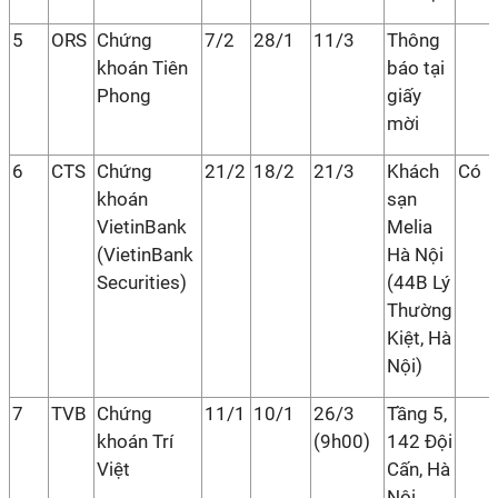
5
ORS
Chứng
7/2
28/1
11/3
Thông
khoán Tiên
báo tại
Phong
giấy
mời
6
CTS
Chứng
21/2
18/2
21/3
Khách
Có
khoán
sạn
VietinBank
Melia
(VietinBank
Hà Nội
Securities)
(44B Lý
Thường
Kiệt, Hà
Nội)
7
TVB
Chứng
11/1
10/1
26/3
Tầng 5,
khoán Trí
(9h00)
142 Đội
Việt
Cấn, Hà
Nội