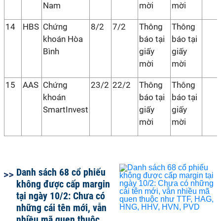
Nam
mời
mời
14
HBS
Chứng
8/2
7/2
Thông
Thông
khoán Hòa
báo tại
báo tại
Bình
giấy
giấy
mời
mời
15
AAS
Chứng
23/2
22/2
Thông
Thông
khoán
báo tại
báo tại
SmartInvest
giấy
giấy
mời
mời
Danh sách 68 cổ phiếu
không được cấp margin
tại ngày 10/2: Chưa có
những cái tên mới, vẫn
nhiều mã quen thuộc