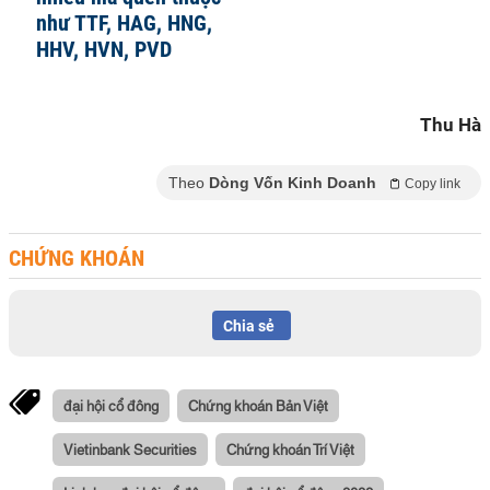
như TTF, HAG, HNG,
HHV, HVN, PVD
Thu Hà
Theo
Dòng Vốn Kinh Doanh
Copy link
CHỨNG KHOÁN
Chia sẻ
đại hội cổ đông
Chứng khoán Bản Việt
Vietinbank Securities
Chứng khoán Trí Việt