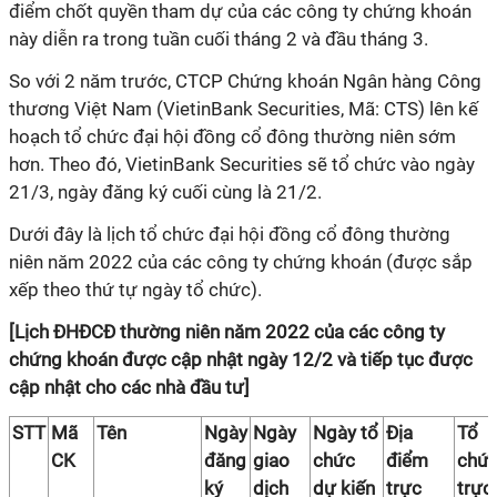
điểm chốt quyền tham dự của các công ty chứng khoán
này diễn ra trong tuần cuối tháng 2 và đầu tháng 3.
So với 2 năm trước, CTCP Chứng khoán Ngân hàng Công
thương Việt Nam (VietinBank Securities, Mã: CTS) lên kế
hoạch tổ chức đại hội đồng cổ đông thường niên sớm
hơn. Theo đó, VietinBank Securities sẽ tổ chức vào ngày
21/3, ngày đăng ký cuối cùng là 21/2.
Dưới đây là lịch tổ chức đại hội đồng cổ đông thường
niên năm 2022 của các công ty chứng khoán (được sắp
xếp theo thứ tự ngày tổ chức).
[Lịch ĐHĐCĐ thường niên năm 2022 của các công ty
chứng khoán được cập nhật ngày 12/2 và tiếp tục được
cập nhật cho các nhà đầu tư]
STT
Mã
Tên
Ngày
Ngày
Ngày tổ
Địa
Tổ
CK
đăng
giao
chức
điểm
chứ
ký
dịch
dự kiến
trực
trực