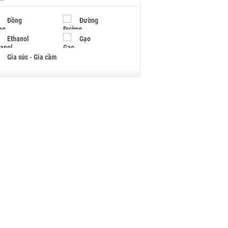
Đồng
Đường
Ethanol
Gạo
Gia súc - Gia cầm
Giấy
Gỗ
Hạt điều
Hồ tiêu - Hạt tiêu
Khí đốt
Kim loại khác
Mắc ca
Muối
Ngũ cốc
Nhựa - Hạt nhựa
Palladium
Phân bón