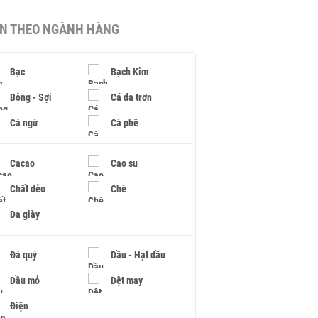
IN THEO NGÀNH HÀNG
Bạc
Bạch Kim
Bông - Sợi
Cá da trơn
Cá ngừ
Cà phê
Cacao
Cao su
Chất dẻo
Chè
Da giày
Đá quý
Dầu - Hạt dầu
Dầu mỏ
Dệt may
Điện