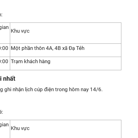
h:
gian
Khu vực
0:00
Một phần thôn 4A, 4B xã Đạ Tẻh
0:00
Trạm khách hàng
i nhất
g ghi nhận lịch cúp điện trong hôm nay 14/6.
é:
gian
Khu vực