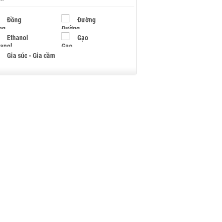
Đồng
Đường
Ethanol
Gạo
Gia súc - Gia cầm
Giấy
Gỗ
Hạt điều
Hồ tiêu - Hạt tiêu
Khí đốt
Kim loại khác
Mắc ca
Muối
Ngũ cốc
Nhựa - Hạt nhựa
Palladium
Phân bón