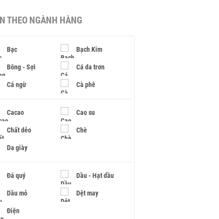
IN THEO NGÀNH HÀNG
Bạc
Bạch Kim
Bông - Sợi
Cá da trơn
Cá ngừ
Cà phê
Cacao
Cao su
Chất dẻo
Chè
Da giày
Đá quý
Dầu - Hạt dầu
Dầu mỏ
Dệt may
Điện