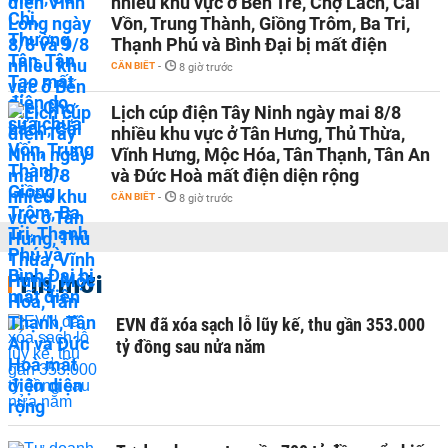
nhiều khu vực ở Bến Tre, Chợ Lách, Cái
Vồn, Trung Thành, Giồng Trôm, Ba Tri,
Thạnh Phú và Bình Đại bị mất điện
CẦN BIẾT
-
8 giờ trước
Lịch cúp điện Tây Ninh ngày mai 8/8
nhiều khu vực ở Tân Hưng, Thủ Thừa,
Vĩnh Hưng, Mộc Hóa, Tân Thạnh, Tân An
và Đức Hoà mất điện diện rộng
CẦN BIẾT
-
8 giờ trước
Tin mới
EVN đã xóa sạch lỗ lũy kế, thu gần 353.000
tỷ đồng sau nửa năm