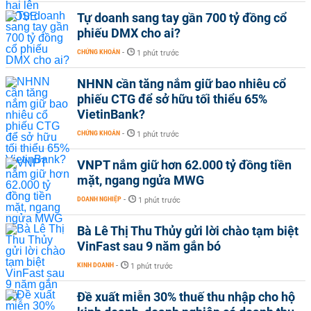
Tự doanh sang tay gần 700 tỷ đồng cổ
phiếu DMX cho ai?
CHỨNG KHOÁN
-
1 phút trước
NHNN cần tăng nắm giữ bao nhiêu cổ
phiếu CTG để sở hữu tối thiểu 65%
VietinBank?
CHỨNG KHOÁN
-
1 phút trước
VNPT nắm giữ hơn 62.000 tỷ đồng tiền
mặt, ngang ngửa MWG
DOANH NGHIỆP
-
1 phút trước
Bà Lê Thị Thu Thủy gửi lời chào tạm biệt
VinFast sau 9 năm gắn bó
KINH DOANH
-
1 phút trước
Đề xuất miễn 30% thuế thu nhập cho hộ