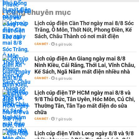
Cùng chuyên mục
Lịch cúp điện Cần Thơ ngày mai 8/8 Sóc
Trăng, Ô Môn, Thốt Nốt, Phong Điền, Kế
Sách, Châu Thành có nơi mất điện
CẦN BIẾT
-
6 giờ trước
Lịch cúp điện An Giang ngày mai 8/8
Ninh Kiều, Cái Răng, Thới Lai, Vĩnh Châu,
Kế Sách, Ngã Năm mất điện nhiều nhà
CẦN BIẾT
-
6 giờ trước
Lịch cúp điện TP HCM ngày mai 8/8 và
9/8 Thủ Đức, Tân Uyên, Hóc Môn, Củ Chi,
Thường Tân, Tân Tạo mất điện do sửa
chữa
CẦN BIẾT
-
7 giờ trước
Lịch cúp điện Vĩnh Long ngày 8/8 và 9/8