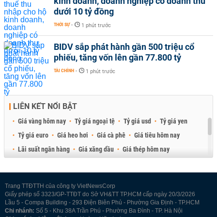
kinh doanh, doanh nghiệp có doanh thu
dưới 10 tỷ đồng
THỜI SỰ
-
1 phút trước
BIDV sắp phát hành gần 500 triệu cổ
phiếu, tăng vốn lên gần 77.800 tỷ
TÀI CHÍNH
-
1 phút trước
LIÊN KẾT NỔI BẬT
Giá vàng hôm nay
Tỷ giá ngoại tệ
Tỷ giá usd
Tỷ giá yen
Tỷ giá euro
Giá heo hơi
Giá cà phê
Giá tiêu hôm nay
Lãi suất ngân hàng
Giá xăng dầu
Giá thép hôm nay
Giá sầu riêng
Giá thịt heo
Giá gạo
Giá cao su
Best Retail Brokers
Diễn đàn đầu tư Việt Nam 2026
Trang TTĐTTH của công ty VietNewsCorp
Giấy phép số 3323/GP-TTĐT do Sở VH&TT TP.HCM cấp ngày 20/3/2026
Lầu 5 - Compa Building - 293 Điện Biên Phủ - Phường Gia Định - TP.HCM
Chi nhánh:
Số 5 - Khu 38A Trần Phú - Phường Ba Đình - TP. Hà Nội