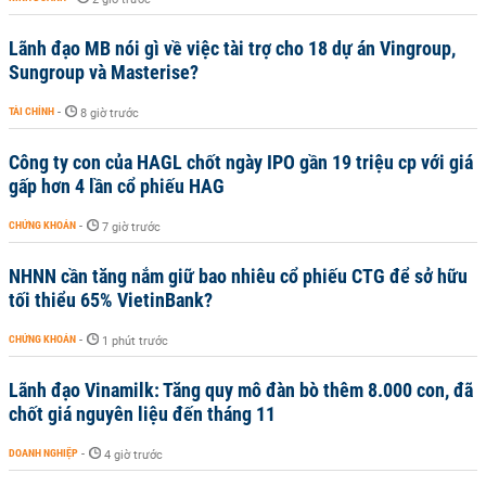
Lãnh đạo MB nói gì về việc tài trợ cho 18 dự án Vingroup,
Sungroup và Masterise?
TÀI CHÍNH
-
8 giờ trước
Công ty con của HAGL chốt ngày IPO gần 19 triệu cp với giá
gấp hơn 4 lần cổ phiếu HAG
CHỨNG KHOÁN
-
7 giờ trước
NHNN cần tăng nắm giữ bao nhiêu cổ phiếu CTG để sở hữu
tối thiểu 65% VietinBank?
CHỨNG KHOÁN
-
1 phút trước
Lãnh đạo Vinamilk: Tăng quy mô đàn bò thêm 8.000 con, đã
chốt giá nguyên liệu đến tháng 11
DOANH NGHIỆP
-
4 giờ trước