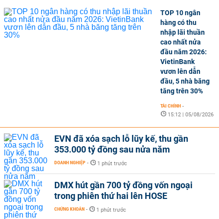
TOP 10 ngân
hàng có thu
nhập lãi thuần
cao nhất nửa
đầu năm 2026:
VietinBank
vươn lên dẫn
đầu, 5 nhà băng
tăng trên 30%
TÀI CHÍNH
-
15:12 | 05/08/2026
EVN đã xóa sạch lỗ lũy kế, thu gần
353.000 tỷ đồng sau nửa năm
DOANH NGHIỆP
-
1 phút trước
DMX hút gần 700 tỷ đồng vốn ngoại
trong phiên thứ hai lên HOSE
CHỨNG KHOÁN
-
1 phút trước