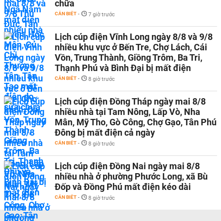
chữa
CẦN BIẾT
-
7 giờ trước
Lịch cúp điện Vĩnh Long ngày 8/8 và 9/8
nhiều khu vực ở Bến Tre, Chợ Lách, Cái
Vồn, Trung Thành, Giồng Trôm, Ba Tri,
Thạnh Phú và Bình Đại bị mất điện
CẦN BIẾT
-
8 giờ trước
Lịch cúp điện Đồng Tháp ngày mai 8/8
nhiều nhà tại Tam Nông, Lấp Vò, Nha
Mân, Mỹ Tho, Gò Công, Chợ Gạo, Tân Phú
Đông bị mất điện cả ngày
CẦN BIẾT
-
8 giờ trước
Lịch cúp điện Đồng Nai ngày mai 8/8
nhiều nhà ở phường Phước Long, xã Bù
Đốp và Đồng Phú mất điện kéo dài
CẦN BIẾT
-
8 giờ trước