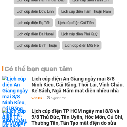
Lịch cúp điện Đức Linh
Lịch cúp điện Hàm Thuận Nam
Lịch cúp điện Đạ Tẻh
Lịch cúp điện Cát Tiên
Lịch cúp điện Đạ Huoai
Lịch cúp điện Phú Quý
Lịch cúp điện Bình Thuận
Lịch cúp điện Mũi Né
Có thể bạn quan tâm
Lịch cúp điện An Giang ngày mai 8/8
Ninh Kiều, Cái Răng, Thới Lai, Vĩnh Châu,
Kế Sách, Ngã Năm mất điện nhiều nhà
CẦN BIẾT
-
6 giờ trước
Lịch cúp điện TP HCM ngày mai 8/8 và
9/8 Thủ Đức, Tân Uyên, Hóc Môn, Củ Chi,
Thường Tân, Tân Tạo mất điện do sửa