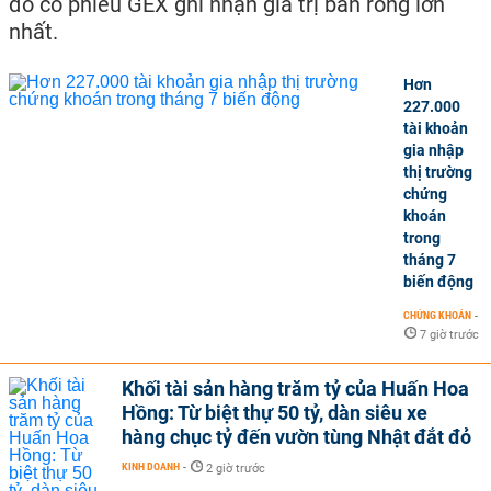
đó cổ phiếu GEX ghi nhận giá trị bán ròng lớn
nhất.
Hơn
227.000
tài khoản
gia nhập
thị trường
chứng
khoán
trong
tháng 7
biến động
CHỨNG KHOÁN
-
7 giờ trước
Khối tài sản hàng trăm tỷ của Huấn Hoa
Hồng: Từ biệt thự 50 tỷ, dàn siêu xe
hàng chục tỷ đến vườn tùng Nhật đắt đỏ
KINH DOANH
-
2 giờ trước