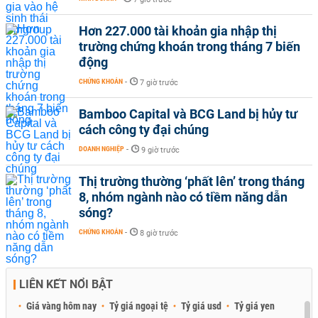
Hơn 227.000 tài khoản gia nhập thị
trường chứng khoán trong tháng 7 biến
động
CHỨNG KHOÁN
-
7 giờ trước
Bamboo Capital và BCG Land bị hủy tư
cách công ty đại chúng
DOANH NGHIỆP
-
9 giờ trước
Thị trường thường ‘phất lên’ trong tháng
8, nhóm ngành nào có tiềm năng dẫn
sóng?
CHỨNG KHOÁN
-
8 giờ trước
LIÊN KẾT NỔI BẬT
Giá vàng hôm nay
Tỷ giá ngoại tệ
Tỷ giá usd
Tỷ giá yen