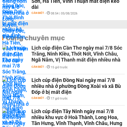
Sơn, Hà Tiên, Vĩnh Thuận mất điện kéo
dài
CẦN BIẾT
-
08:54 | 05/08/2026
Cùng chuyên mục
Lịch cúp điện Cần Thơ ngày mai 7/8 Sóc
Trăng, Ninh Kiều, Thốt Nốt, Vĩnh Châu,
Ngã Năm, Vị Thanh mất điện nhiều nhà
CẦN BIẾT
-
15 giờ trước
Lịch cúp điện Đồng Nai ngày mai 7/8
nhiều nhà ở phường Đồng Xoài và xã Bù
Đốp ở bị mất điện
CẦN BIẾT
-
17 giờ trước
Lịch cúp điện Tây Ninh ngày mai 7/8
nhiều khu vực ở Hoà Thành, Long Hoa,
Tân Hưng, Vĩnh Thạnh, Vĩnh Châu, Hưng