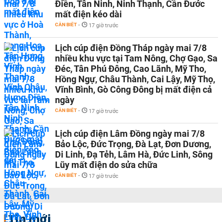
Điền, Tân Ninh, Ninh Thạnh, Cần Đước
mất điện kéo dài
CẦN BIẾT
-
17 giờ trước
Lịch cúp điện Đồng Tháp ngày mai 7/8
nhiều khu vực tại Tam Nông, Chợ Gạo, Sa
Đéc, Tân Phú Đông, Cao Lãnh, Mỹ Tho,
Hồng Ngự, Châu Thành, Cai Lậy, Mỹ Thọ,
Vĩnh Bình, Gò Công Đông bị mất điện cả
ngày
CẦN BIẾT
-
17 giờ trước
Lịch cúp điện Lâm Đồng ngày mai 7/8
Bảo Lộc, Đức Trọng, Đà Lạt, Đơn Dương,
Di Linh, Đạ Tẻh, Lâm Hà, Đức Linh, Sông
Lũy mất điện do sửa chữa
CẦN BIẾT
-
17 giờ trước
Tin mới