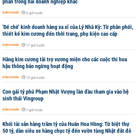
phần trong hai doanh nghiệp khác
KINH DOANH
-
6 giờ trước
'Đế chế’ kinh doanh hàng xa xỉ của Lý Nhã Kỳ: Từ phân phối,
thiết kế kim cương đến thời trang, phụ kiện cao cấp
KINH DOANH
-
17 giờ trước
Hãng kim cương tài trợ vương miện cho các cuộc thi hoa
hậu thông báo ngừng hoạt động
KINH DOANH
-
12 giờ trước
Con gái tỷ phú Phạm Nhật Vượng lần đầu tham gia vào hệ
sinh thái Vingroup
KINH DOANH
-
7 giờ trước
Khối tài sản hàng trăm tỷ của Huấn Hoa Hồng: Từ biệt thự
50 tỷ, dàn siêu xe hàng chục tỷ đến vườn tùng Nhật đắt đỏ