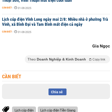
Thoại Sơn, Vĩnh Thuận mất điện cuối tuần
CẦN BIẾT
-
01-08-2025
Lịch cúp điện Vĩnh Long ngày mai 2/8: Nhiều nhà ở phường Trà
Vinh, xã Bình Đại và Tam Bình mất điện cả ngày
CẦN BIẾT
-
01-08-2025
Gia Ngọc
Theo
Doanh Nghiệp & Kinh Doanh
Copy link
CẦN BIẾT
Chia sẻ
Lịch cúp điện
Lịch cúp điện Tiền Giang