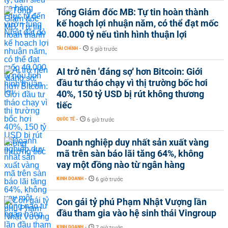
Tổng Giám đốc MB: Tự tin hoàn thành
kế hoạch lợi nhuận năm, có thể đạt mốc
40.000 tỷ nếu tình hình thuận lợi
TÀI CHÍNH
-
5 giờ trước
AI trở nên 'đáng sợ' hơn Bitcoin: Giới
đầu tư tháo chạy vì thị trường bốc hơi
40%, 150 tỷ USD bị rút không thương
tiếc
QUỐC TẾ
-
6 giờ trước
Doanh nghiệp duy nhất sản xuất vàng
mã trên sàn báo lãi tăng 64%, không
vay một đồng nào từ ngân hàng
KINH DOANH
-
6 giờ trước
Con gái tỷ phú Phạm Nhật Vượng lần
đầu tham gia vào hệ sinh thái Vingroup
KINH DOANH
-
7 giờ trước