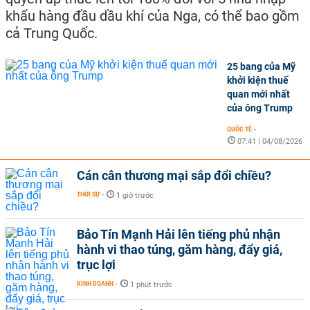
khẩu hàng đầu dầu khí của Nga, có thể bao gồm
cả Trung Quốc.
25 bang của Mỹ
khởi kiện thuế
quan mới nhất
của ông Trump
QUỐC TẾ
-
07:41 | 04/08/2026
Cán cân thương mại sắp đổi chiều?
THỜI SỰ
-
1 giờ trước
Bảo Tín Mạnh Hải lên tiếng phủ nhận
hành vi thao túng, găm hàng, đẩy giá,
trục lợi
KINH DOANH
-
1 phút trước