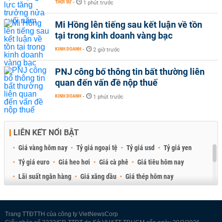
THỜI SỰ
-
1 phút trước
Mi Hồng lên tiếng sau kết luận về tồn
tại trong kinh doanh vàng bạc
KINH DOANH
-
2 giờ trước
PNJ công bố thông tin bất thường liên
quan đến vấn đề nộp thuế
KINH DOANH
-
1 phút trước
LIÊN KẾT NỔI BẬT
Giá vàng hôm nay
Tỷ giá ngoại tệ
Tỷ giá usd
Tỷ giá yen
Tỷ giá euro
Giá heo hơi
Giá cà phê
Giá tiêu hôm nay
Lãi suất ngân hàng
Giá xăng dầu
Giá thép hôm nay
Giá sầu riêng
Giá thịt heo
Giá gạo
Giá cao su
Best Retail Brokers
Diễn đàn đầu tư Việt Nam 2026
Trang TTĐTTH của công ty VietNewsCorp