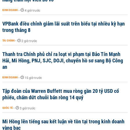
KINH DOANH
-
4 giờ trước
VPBank điều chỉnh giảm lãi suất trên biểu tại nhiều kỳ hạn
trong tháng 8
TÀI CHÍNH
-
2 giờ trước
Thanh tra Chính phủ chỉ ra loạt vi phạm tại Bảo Tín Mạnh
Hải, Mi Hồng, PNJ, SJC, DOJI, chuyển hồ sơ sang Bộ Công
an
KINH DOANH
-
15 giờ trước
Tập đoàn của Warren Buffett mua ròng gần 20 tỷ USD cổ
phiếu, chấm dứt chuỗi bán ròng 14 quý
QUỐC TẾ
-
3 giờ trước
Mi Hồng lên tiếng sau kết luận về tồn tại trong kinh doanh
vàng bạc