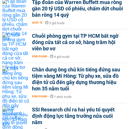
Tập đoàn của Warren Buffett mua ròng
gần 20 tỷ USD cổ phiếu, chấm dứt chuỗi
bán ròng 14 quý
QUỐC TẾ
-
3 giờ trước
Chuỗi phòng gym tại TP HCM bất ngờ
đóng cửa tất cả cơ sở, hàng trăm hội
viên bơ vơ
KINH DOANH
-
4 giờ trước
Chân dung ông chủ kín tiếng đứng sau
tiệm vàng Mi Hồng: Từ phụ xe, sửa đồ
điện tử cũ đến gây dựng thương hiệu
hơn 35 năm tuổi
KINH DOANH
-
1 phút trước
SSI Research chỉ ra hai yếu tố quyết
định động lực tăng trưởng nửa cuối
năm