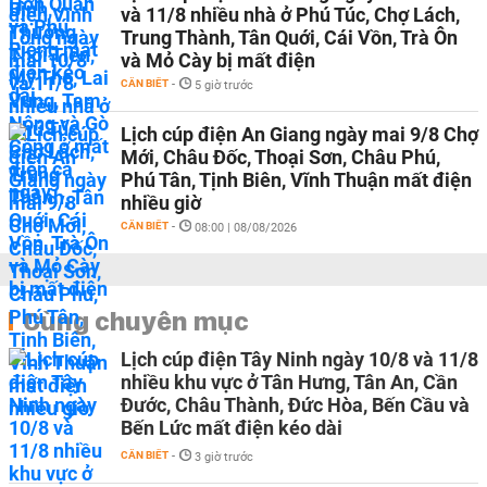
và 11/8 nhiều nhà ở Phú Túc, Chợ Lách,
Trung Thành, Tân Quới, Cái Vồn, Trà Ôn
và Mỏ Cày bị mất điện
CẦN BIẾT
-
5 giờ trước
Lịch cúp điện An Giang ngày mai 9/8 Chợ
Mới, Châu Đốc, Thoại Sơn, Châu Phú,
Phú Tân, Tịnh Biên, Vĩnh Thuận mất điện
nhiều giờ
CẦN BIẾT
-
08:00 | 08/08/2026
Cùng chuyên mục
Lịch cúp điện Tây Ninh ngày 10/8 và 11/8
nhiều khu vực ở Tân Hưng, Tân An, Cần
Đước, Châu Thành, Đức Hòa, Bến Cầu và
Bến Lức mất điện kéo dài
CẦN BIẾT
-
3 giờ trước