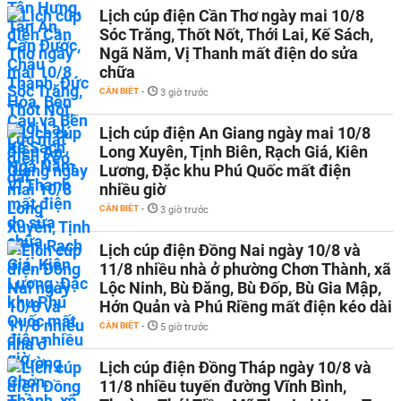
Lịch cúp điện Cần Thơ ngày mai 10/8
Sóc Trăng, Thốt Nốt, Thới Lai, Kế Sách,
Ngã Năm, Vị Thanh mất điện do sửa
chữa
CẦN BIẾT
-
3 giờ trước
Lịch cúp điện An Giang ngày mai 10/8
Long Xuyên, Tịnh Biên, Rạch Giá, Kiên
Lương, Đặc khu Phú Quốc mất điện
nhiều giờ
CẦN BIẾT
-
3 giờ trước
Lịch cúp điện Đồng Nai ngày 10/8 và
11/8 nhiều nhà ở phường Chơn Thành, xã
Lộc Ninh, Bù Đăng, Bù Đốp, Bù Gia Mập,
Hớn Quản và Phú Riềng mất điện kéo dài
CẦN BIẾT
-
5 giờ trước
Lịch cúp điện Đồng Tháp ngày 10/8 và
11/8 nhiều tuyến đường Vĩnh Bình,