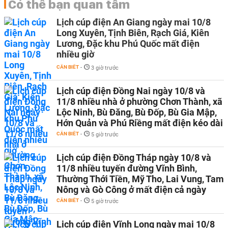
Có thể bạn quan tâm
Lịch cúp điện An Giang ngày mai 10/8
Long Xuyên, Tịnh Biên, Rạch Giá, Kiên
Lương, Đặc khu Phú Quốc mất điện
nhiều giờ
CẦN BIẾT
-
3 giờ trước
Lịch cúp điện Đồng Nai ngày 10/8 và
11/8 nhiều nhà ở phường Chơn Thành, xã
Lộc Ninh, Bù Đăng, Bù Đốp, Bù Gia Mập,
Hớn Quản và Phú Riềng mất điện kéo dài
CẦN BIẾT
-
5 giờ trước
Lịch cúp điện Đồng Tháp ngày 10/8 và
11/8 nhiều tuyến đường Vĩnh Bình,
Thường Thới Tiền, Mỹ Tho, Lai Vung, Tam
Nông và Gò Công ở mất điện cả ngày
CẦN BIẾT
-
5 giờ trước
Lịch cúp điện Vĩnh Long ngày mai 10/8