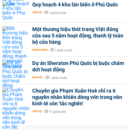
Quy hoạch 4 khu lấn biển ở Phú Quốc
THỜI SỰ
-
1 phút trước
Một thương hiệu thời trang Việt đóng
cửa sau 5 năm hoạt động, thanh lý toàn
bộ cửa hàng
KINH DOANH
-
1 phút trước
Dự án Sheraton Phú Quốc bị buộc chấm
dứt hoạt động
NHÀ ĐẤT
-
1 phút trước
Chuyên gia Phạm Xuân Hoè chỉ ra 6
nguyên nhân khiến dòng vốn trong nền
kinh tế còn 'tắc nghẽn'
THỜI SỰ
-
11 giờ trước