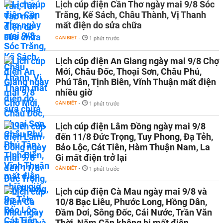
Lịch cúp điện Cần Thơ ngày mai 9/8 Sóc
Trăng, Kế Sách, Châu Thành, Vị Thanh
mất điện do sửa chữa
CẦN BIẾT
-
1 phút trước
Lịch cúp điện An Giang ngày mai 9/8 Chợ
Mới, Châu Đốc, Thoại Sơn, Châu Phú,
Phú Tân, Tịnh Biên, Vĩnh Thuận mất điện
nhiều giờ
CẦN BIẾT
-
1 phút trước
Lịch cúp điện Lâm Đồng ngày mai 9/8
đến 11/8 Đức Trọng, Tuy Phong, Đạ Tẻh,
Bảo Lộc, Cát Tiên, Hàm Thuận Nam, La
Gi mất điện trở lại
CẦN BIẾT
-
1 phút trước
Lịch cúp điện Cà Mau ngày mai 9/8 và
10/8 Bạc Liêu, Phước Long, Hồng Dân,
Đầm Dơi, Sông Đốc, Cái Nước, Trần Văn
Thời, Năm Căn không bị mất điện