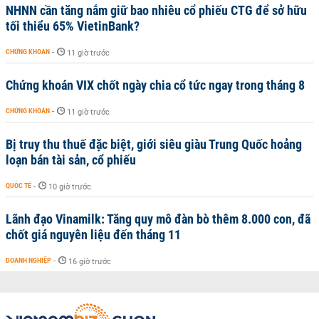
NHNN cần tăng nắm giữ bao nhiêu cổ phiếu CTG để sở hữu
tối thiểu 65% VietinBank?
CHỨNG KHOÁN
-
11 giờ trước
Chứng khoán VIX chốt ngày chia cổ tức ngay trong tháng 8
CHỨNG KHOÁN
-
11 giờ trước
Bị truy thu thuế đặc biệt, giới siêu giàu Trung Quốc hoảng
loạn bán tài sản, cổ phiếu
QUỐC TẾ
-
10 giờ trước
Lãnh đạo Vinamilk: Tăng quy mô đàn bò thêm 8.000 con, đã
chốt giá nguyên liệu đến tháng 11
DOANH NGHIỆP
-
16 giờ trước