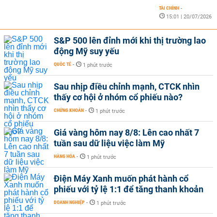
TÀI CHÍNH
-
15:01 | 20/07/2026
S&P 500 lên đỉnh mới khi thị trường lao
động Mỹ suy yếu
QUỐC TẾ
-
1 phút trước
Sau nhịp điều chỉnh mạnh, CTCK nhìn
thấy cơ hội ở nhóm cổ phiếu nào?
CHỨNG KHOÁN
-
1 phút trước
Giá vàng hôm nay 8/8: Lên cao nhất 7
tuần sau dữ liệu việc làm Mỹ
HÀNG HÓA
-
1 phút trước
Điện Máy Xanh muốn phát hành cổ
phiếu với tỷ lệ 1:1 để tăng thanh khoản
DOANH NGHIỆP
-
1 phút trước