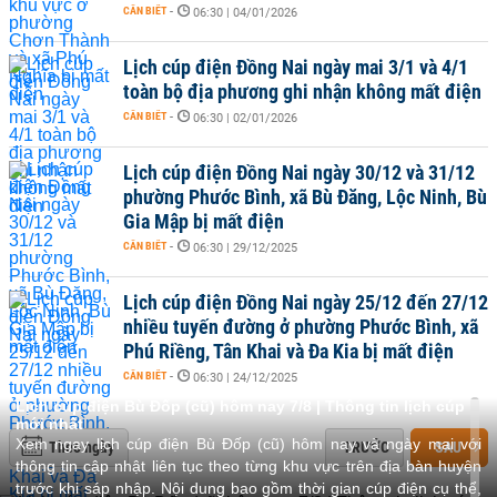
CẦN BIẾT
-
06:30 | 04/01/2026
Lịch cúp điện Đồng Nai ngày mai 3/1 và 4/1
toàn bộ địa phương ghi nhận không mất điện
CẦN BIẾT
-
06:30 | 02/01/2026
Lịch cúp điện Đồng Nai ngày 30/12 và 31/12
phường Phước Bình, xã Bù Đăng, Lộc Ninh, Bù
Gia Mập bị mất điện
CẦN BIẾT
-
06:30 | 29/12/2025
Lịch cúp điện Đồng Nai ngày 25/12 đến 27/12
nhiều tuyến đường ở phường Phước Bình, xã
Phú Riềng, Tân Khai và Đa Kia bị mất điện
CẦN BIẾT
-
06:30 | 24/12/2025
Lịch cúp điện Bù Đốp (cũ) hôm nay 7/8 | Thông tin lịch cúp
mới nhất
Xem ngay lịch cúp điện Bù Đốp (cũ) hôm nay và ngày mai với
Theo ngày
TRƯỚC
SAU
thông tin cập nhật liên tục theo từng khu vực trên địa bàn huyện
trước khi sáp nhập. Nội dung bao gồm thời gian cúp điện cụ thể,