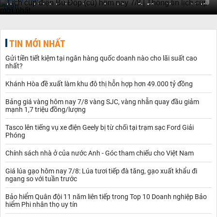
khu vực bị ảnh hưởng và nguyên nhân mất điện, giúp người dân
và doanh nghiệp chủ động sắp xếp công việc, sinh hoạt hàng
ngày một cách thuận tiện và hiệu quả.
Giới thiệu về chủ đề Lịch cúp điện Bù Đốp (cũ)
TIN MỚI NHẤT
Chủ đề “Lịch cúp điện Bù Đốp (cũ)” cập nhật thông tin chi tiết về
tình hình tạm ngừng cung cấp điện tại khu vực huyện Bù Đốp
Gửi tiền tiết kiệm tại ngân hàng quốc doanh nào cho lãi suất cao
trước thời điểm sáp nhập hành chính. Người dân, hộ kinh doanh
nhất?
và cơ quan chức năng có thể theo dõi thường xuyên để chủ động
lên kế hoạch sinh hoạt, lao động, sản xuất phù hợp.
Khánh Hòa đề xuất làm khu đô thị hỗn hợp hơn 49.000 tỷ đồng
Thông tin được cập nhật trong chuyên mục bao gồm:
Thời gian cúp điện: Chi tiết ngày, giờ bắt đầu và kết thúc tạm
Bảng giá vàng hôm nay 7/8 vàng SJC, vàng nhẫn quay đầu giảm
mạnh 1,7 triệu đồng/lượng
ngưng cung cấp điện ở từng khu vực cụ thể.
Khu vực ảnh hưởng: Danh sách các xã, ấp, khu dân cư hoặc
Tasco lên tiếng vụ xe điện Geely bị từ chối tại trạm sạc Ford Giải
tuyến đường nằm trong phạm vi bị gián đoạn điện.
Phóng
Nguyên nhân mất điện: Có thể do bảo trì lưới điện, nâng cấp trạm
biến áp, xử lý sự cố kỹ thuật hoặc điều tiết phụ tải theo kế hoạch
Chính sách nhà ở của nước Anh - Góc tham chiếu cho Việt Nam
vận hành.
Hướng dẫn đối phó: Gợi ý các phương án chuẩn bị như sạc thiết
Giá lúa gạo hôm nay 7/8: Lúa tươi tiếp đà tăng, gạo xuất khẩu đi
bị, lưu trữ thực phẩm, sử dụng nguồn điện dự phòng nhằm giảm
ngang so với tuần trước
thiểu tác động tiêu cực trong thời gian cúp điện.
Bảo hiểm Quân đội 11 năm liên tiếp trong Top 10 Doanh nghiệp Bảo
Thông qua việc theo dõi lịch cúp điện Bù Đốp (cũ), người dân có
hiểm Phi nhân thọ uy tín
thể yên tâm lên kế hoạch làm việc và sinh hoạt một cách hợp lý,