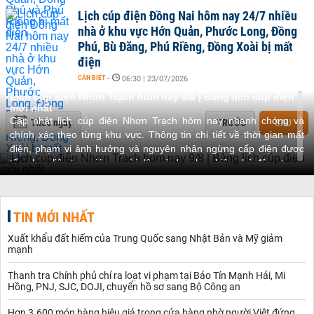
Lịch cúp điện Đồng Nai hôm nay 24/7 nhiều
nhà ở khu vực Hớn Quản, Phước Long, Đồng
Phú, Bù Đăng, Phú Riềng, Đồng Xoài bị mất
điện
CẦN BIẾT
-
06:30 | 23/07/2026
Lịch cúp điện Nhơn Trạch hôm nay 9/8 | Bảng lịch cúp điện
mới nhất
Cập nhật lịch cúp điện Nhơn Trạch hôm nay nhanh chóng và
Theo ngày
TRƯỚC
SAU
chính xác theo từng khu vực. Thông tin chi tiết về thời gian mất
điện, phạm vi ảnh hưởng và nguyên nhân ngừng cấp điện được
tổng hợp liên tục, giúp người dân và doanh nghiệp chủ động trong
công việc và sinh hoạt hàng ngày.
Giới thiệu về chủ đề Lịch cúp điện Nhơn Trạch
Chủ đề Lịch cúp điện Nhơn Trạch cập nhật liên tục thông tin về
TIN MỚI NHẤT
tình hình ngừng cấp điện tại khu vực xã Nhơn Trạch, tỉnh Đồng
Nai. Từ đó, giúp người dân và các doanh nghiệp đang sinh sống,
Xuất khẩu đất hiếm của Trung Quốc sang Nhật Bản và Mỹ giảm
làm việc trên địa bàn chủ động điều chỉnh kế hoạch sinh hoạt, sản
mạnh
xuất – kinh doanh phù hợp.
Nội dung được cập nhật bao gồm:
Thanh tra Chính phủ chỉ ra loạt vi phạm tại Bảo Tín Mạnh Hải, Mi
Thời gian cúp điện: Chi tiết ngày, giờ bắt đầu và thời điểm dự kiến
Hồng, PNJ, SJC, DOJI, chuyển hồ sơ sang Bộ Công an
khôi phục điện.
Hơn 3.600 món hàng hiệu giả trong cửa hàng nhờ người Việt đứng