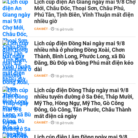
Lịch cúp điện An Giang ngày mai 9/8 Chợ
Mới, Châu Đốc, Thoại Sơn, Châu Phú,
Phú Tân, Tịnh Biên, Vĩnh Thuận mất điện
nhiều giờ
CẦN BIẾT
-
16 giờ trước
Lịch cúp điện Đồng Nai ngày mai 9/8
nhiều nhà ở phường Đồng Xoài, Chơn
Thành, Bình Long, Phước Long, xã Bù
Đăng, Bù Đốp và Đồng Phú mất điện kéo
dài
CẦN BIẾT
-
18 giờ trước
Lịch cúp điện Đồng Tháp ngày mai 9/8
nhiều tuyến đường ở Sa Đéc, Tháp Mười,
Mỹ Thọ, Hồng Ngự, Mỹ Tho, Gò Công
Đông, Gò Công, Tân Phước, Châu Thành
mất điện cả ngày
CẦN BIẾT
-
18 giờ trước
Lịch cúp điện Lâm Đồng ngày mai 9/8