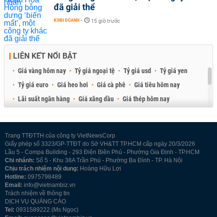
đã giải thể
KINH DOANH
-
15 giờ trước
LIÊN KẾT NỔI BẬT
Giá vàng hôm nay
Tỷ giá ngoại tệ
Tỷ giá usd
Tỷ giá yen
Tỷ giá euro
Giá heo hơi
Giá cà phê
Giá tiêu hôm nay
Lãi suất ngân hàng
Giá xăng dầu
Giá thép hôm nay
Giá sầu riêng
Giá thịt heo
Giá gạo
Giá cao su
Best Retail Brokers
Diễn đàn đầu tư Việt Nam 2026
Trang TTĐTTH của công ty VietNewsCorp
Giấy phép số 3323/GP-TTĐT do Sở VH&TT TP.HCM cấp ngày 20/3/2026
Lầu 5 - Compa Building - 293 Điện Biên Phủ - Phường Gia Định - TP.HCM
Chi nhánh:
Số 5 - Khu 38A Trần Phú - Phường Ba Đình - TP. Hà Nội
Chịu trách nhiệm nội dung:
Hoàng Hữu Lợi
Hotline:
0975798489
Email:
info@vietnambiz.vn
Trách nhiệm về thông tin
DỊCH VỤ QUẢNG CÁO
Tel:
0931589222 (Ms Ngọc)