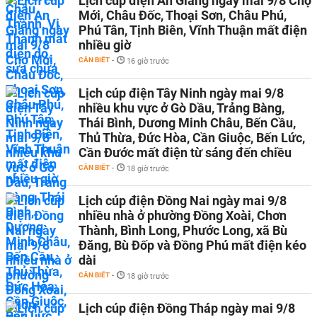
Lịch cúp điện An Giang ngày mai 9/8 Chợ
Mới, Châu Đốc, Thoại Sơn, Châu Phú,
Phú Tân, Tịnh Biên, Vĩnh Thuận mất điện
nhiều giờ
CẦN BIẾT
-
16 giờ trước
Lịch cúp điện Tây Ninh ngày mai 9/8
nhiều khu vực ở Gò Dầu, Trảng Bàng,
Thái Bình, Dương Minh Châu, Bến Cầu,
Thủ Thừa, Đức Hòa, Cần Giuộc, Bến Lức,
Cần Đước mất điện từ sáng đến chiều
CẦN BIẾT
-
18 giờ trước
Lịch cúp điện Đồng Nai ngày mai 9/8
nhiều nhà ở phường Đồng Xoài, Chơn
Thành, Bình Long, Phước Long, xã Bù
Đăng, Bù Đốp và Đồng Phú mất điện kéo
dài
CẦN BIẾT
-
18 giờ trước
Lịch cúp điện Đồng Tháp ngày mai 9/8