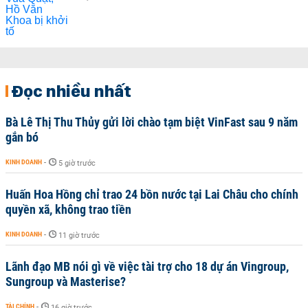
Đọc nhiều nhất
Bà Lê Thị Thu Thủy gửi lời chào tạm biệt VinFast sau 9 năm
gắn bó
KINH DOANH
-
5 giờ trước
Huấn Hoa Hồng chỉ trao 24 bồn nước tại Lai Châu cho chính
quyền xã, không trao tiền
KINH DOANH
-
11 giờ trước
Lãnh đạo MB nói gì về việc tài trợ cho 18 dự án Vingroup,
Sungroup và Masterise?
TÀI CHÍNH
-
16 giờ trước