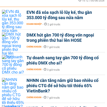
15:12 | 05/08/2026
EVN đã xóa sạch lỗ lũy kế, thu gần
353.000 tỷ đồng sau nửa năm
DOANH NGHIỆP
-
2 giờ trước
DMX hút gần 700 tỷ đồng vốn ngoại
trong phiên thứ hai lên HOSE
CHỨNG KHOÁN
-
7 giờ trước
Tự doanh sang tay gần 700 tỷ đồng cổ
phiếu DMX cho ai?
CHỨNG KHOÁN
-
3 giờ trước
NHNN cần tăng nắm giữ bao nhiêu cổ
phiếu CTG để sở hữu tối thiểu 65%
VietinBank?
CHỨNG KHOÁN
-
7 giờ trước