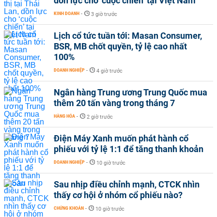
dồn lực cho ‘cuộc chiến’ tại Việt Nam
KINH DOANH
-
3 giờ trước
Lịch cổ tức tuần tới: Masan Consumer,
BSR, MB chốt quyền, tỷ lệ cao nhất
100%
DOANH NGHIỆP
-
4 giờ trước
Ngân hàng Trung ương Trung Quốc mua
thêm 20 tấn vàng trong tháng 7
HÀNG HÓA
-
2 giờ trước
Điện Máy Xanh muốn phát hành cổ
phiếu với tỷ lệ 1:1 để tăng thanh khoản
DOANH NGHIỆP
-
10 giờ trước
Sau nhịp điều chỉnh mạnh, CTCK nhìn
thấy cơ hội ở nhóm cổ phiếu nào?
CHỨNG KHOÁN
-
10 giờ trước