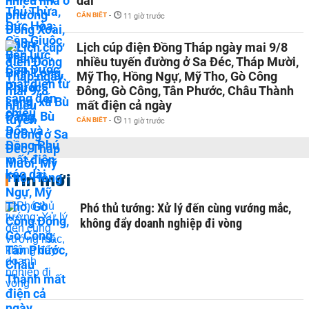
dài
CẦN BIẾT
-
11 giờ trước
Lịch cúp điện Đồng Tháp ngày mai 9/8
nhiều tuyến đường ở Sa Đéc, Tháp Mười,
Mỹ Thọ, Hồng Ngự, Mỹ Tho, Gò Công
Đông, Gò Công, Tân Phước, Châu Thành
mất điện cả ngày
CẦN BIẾT
-
11 giờ trước
Tin mới
Phó thủ tướng: Xử lý đến cùng vướng mắc,
không đẩy doanh nghiệp đi vòng