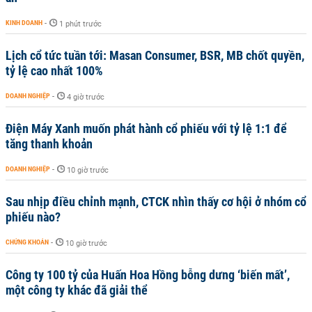
KINH DOANH
-
1 phút trước
Lịch cổ tức tuần tới: Masan Consumer, BSR, MB chốt quyền,
tỷ lệ cao nhất 100%
DOANH NGHIỆP
-
4 giờ trước
Điện Máy Xanh muốn phát hành cổ phiếu với tỷ lệ 1:1 để
tăng thanh khoản
DOANH NGHIỆP
-
10 giờ trước
Sau nhịp điều chỉnh mạnh, CTCK nhìn thấy cơ hội ở nhóm cổ
phiếu nào?
CHỨNG KHOÁN
-
10 giờ trước
Công ty 100 tỷ của Huấn Hoa Hồng bỗng dưng ‘biến mất’,
một công ty khác đã giải thể