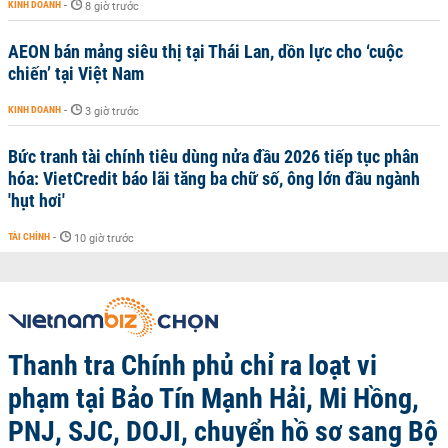
KINH DOANH
-
8 giờ trước
AEON bán mảng siêu thị tại Thái Lan, dồn lực cho ‘cuộc
chiến’ tại Việt Nam
KINH DOANH
-
3 giờ trước
Bức tranh tài chính tiêu dùng nửa đầu 2026 tiếp tục phân
hóa: VietCredit báo lãi tăng ba chữ số, ông lớn đầu ngành
'hụt hơi'
TÀI CHÍNH
-
10 giờ trước
Thanh tra Chính phủ chỉ ra loạt vi
phạm tại Bảo Tín Mạnh Hải, Mi Hồng,
PNJ, SJC, DOJI, chuyển hồ sơ sang Bộ