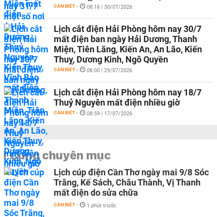
CẦN BIẾT
-
08:16 | 30/07/2026
Lịch cắt điện Hải Phòng hôm nay 30/7
mất điện ban ngày Hải Dương, Thanh
Miện, Tiên Lãng, Kiến An, An Lão, Kiến
Thuỵ, Dương Kinh, Ngô Quyền
CẦN BIẾT
-
08:00 | 29/07/2026
Lịch cắt điện Hải Phòng hôm nay 18/7
Thuỷ Nguyên mất điện nhiều giờ
CẦN BIẾT
-
08:59 | 17/07/2026
Cùng chuyên mục
Lịch cúp điện Cần Thơ ngày mai 9/8 Sóc
Trăng, Kế Sách, Châu Thành, Vị Thanh
mất điện do sửa chữa
CẦN BIẾT
-
1 phút trước