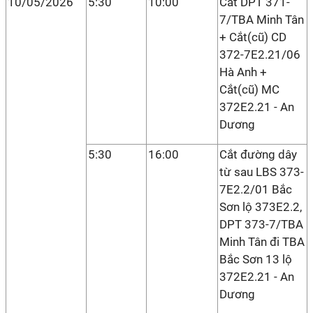
10/05/2026
5:30
10:00
Cắt DPT 371-
7/TBA Minh Tân
+ Cắt(cũ) CD
372-7E2.21/06
Hà Anh +
Cắt(cũ) MC
372E2.21 - An
Dương
5:30
16:00
Cắt đường dây
từ sau LBS 373-
7E2.2/01 Bắc
Sơn lộ 373E2.2,
DPT 373-7/TBA
Minh Tân đi TBA
Bắc Sơn 13 lộ
372E2.21 - An
Dương