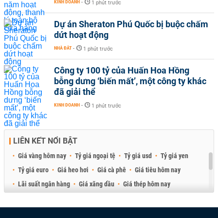
KINH DOANH
-
1 phút trước
Dự án Sheraton Phú Quốc bị buộc chấm
dứt hoạt động
NHÀ ĐẤT
-
1 phút trước
Công ty 100 tỷ của Huấn Hoa Hồng
bỗng dưng ‘biến mất’, một công ty khác
đã giải thể
KINH DOANH
-
1 phút trước
LIÊN KẾT NỔI BẬT
Giá vàng hôm nay
Tỷ giá ngoại tệ
Tỷ giá usd
Tỷ giá yen
Tỷ giá euro
Giá heo hơi
Giá cà phê
Giá tiêu hôm nay
Lãi suất ngân hàng
Giá xăng dầu
Giá thép hôm nay
Giá sầu riêng
Giá thịt heo
Giá gạo
Giá cao su
Best Retail Brokers
Diễn đàn đầu tư Việt Nam 2026