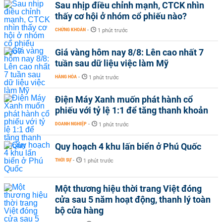
Sau nhịp điều chỉnh mạnh, CTCK nhìn
thấy cơ hội ở nhóm cổ phiếu nào?
CHỨNG KHOÁN
-
1 phút trước
Giá vàng hôm nay 8/8: Lên cao nhất 7
tuần sau dữ liệu việc làm Mỹ
HÀNG HÓA
-
1 phút trước
Điện Máy Xanh muốn phát hành cổ
phiếu với tỷ lệ 1:1 để tăng thanh khoản
DOANH NGHIỆP
-
1 phút trước
Quy hoạch 4 khu lấn biển ở Phú Quốc
THỜI SỰ
-
1 phút trước
Một thương hiệu thời trang Việt đóng
cửa sau 5 năm hoạt động, thanh lý toàn
bộ cửa hàng