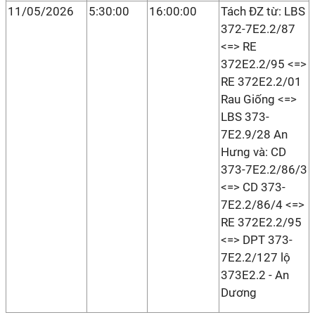
11/05/2026
5:30:00
16:00:00
Tách ĐZ từ: LBS
372-7E2.2/87
<=> RE
372E2.2/95 <=>
RE 372E2.2/01
Rau Giống <=>
LBS 373-
7E2.9/28 An
Hưng và: CD
373-7E2.2/86/3
<=> CD 373-
7E2.2/86/4 <=>
RE 372E2.2/95
<=> DPT 373-
7E2.2/127 lộ
373E2.2 - An
Dương