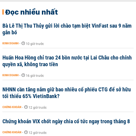
Đọc nhiều nhất
Bà Lê Thị Thu Thủy gửi lời chào tạm biệt VinFast sau 9 năm
gắn bó
KINH DOANH
-
10 giờ trước
Huấn Hoa Hồng chỉ trao 24 bồn nước tại Lai Châu cho chính
quyền xã, không trao tiền
KINH DOANH
-
16 giờ trước
NHNN cần tăng nắm giữ bao nhiêu cổ phiếu CTG để sở hữu
tối thiểu 65% VietinBank?
CHỨNG KHOÁN
-
12 giờ trước
Chứng khoán VIX chốt ngày chia cổ tức ngay trong tháng 8
CHỨNG KHOÁN
-
12 giờ trước