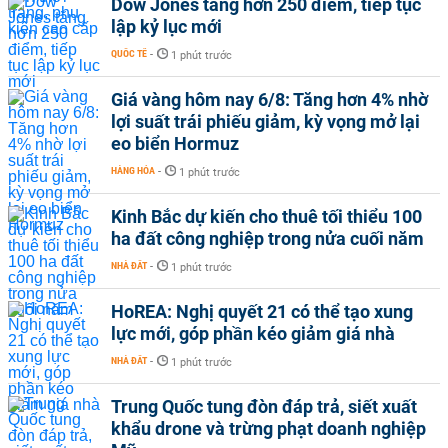
Dow Jones tăng hơn 250 điểm, tiếp tục
lập kỷ lục mới
QUỐC TẾ
-
1 phút trước
Giá vàng hôm nay 6/8: Tăng hơn 4% nhờ
lợi suất trái phiếu giảm, kỳ vọng mở lại
eo biển Hormuz
HÀNG HÓA
-
1 phút trước
Kinh Bắc dự kiến cho thuê tối thiểu 100
ha đất công nghiệp trong nửa cuối năm
NHÀ ĐẤT
-
1 phút trước
HoREA: Nghị quyết 21 có thể tạo xung
lực mới, góp phần kéo giảm giá nhà
NHÀ ĐẤT
-
1 phút trước
Trung Quốc tung đòn đáp trả, siết xuất
khẩu drone và trừng phạt doanh nghiệp