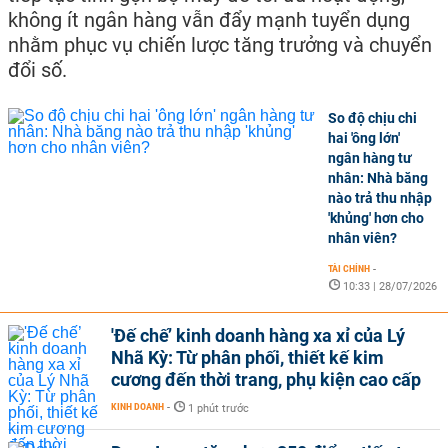
không ít ngân hàng vẫn đẩy mạnh tuyển dụng
nhằm phục vụ chiến lược tăng trưởng và chuyển
đổi số.
So độ chịu chi
hai 'ông lớn'
ngân hàng tư
nhân: Nhà băng
nào trả thu nhập
'khủng' hơn cho
nhân viên?
TÀI CHÍNH
-
10:33 | 28/07/2026
'Đế chế’ kinh doanh hàng xa xỉ của Lý
Nhã Kỳ: Từ phân phối, thiết kế kim
cương đến thời trang, phụ kiện cao cấp
KINH DOANH
-
1 phút trước