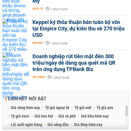
Mỹ
QUỐC TẾ
-
1 phút trước
Keppel ký thỏa thuận bán toàn bộ vốn
tại Empire City, dự kiến thu về 270 triệu
USD
NHÀ ĐẤT
-
1 phút trước
Doanh nghiệp rút tiền mặt đến 300
triệu/ngày dễ dàng qua quét mã QR
trên ứng dụng TPBank Biz
TÀI CHÍNH
-
1 phút trước
LIÊN KẾT NỔI BẬT
Giá vàng hôm nay
Tỷ giá ngoại tệ
Tỷ giá usd
Tỷ giá yen
Tỷ giá euro
Giá heo hơi
Giá cà phê
Giá tiêu hôm nay
Lãi suất ngân hàng
Giá xăng dầu
Giá thép hôm nay