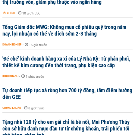
thị trường vốn, giảm phụ thuộc vào ngân hàng
TÀI CHÍNH
-
10 giờ trước
Tổng Giám đốc MWG: Không mua cổ phiếu quỹ trong năm
nay, lợi nhuận có thể về đích sớm 2-3 tháng
DOANH NGHIỆP
-
15 giờ trước
'Đế chế’ kinh doanh hàng xa xỉ của Lý Nhã Kỳ: Từ phân phối,
thiết kế kim cương đến thời trang, phụ kiện cao cấp
KINH DOANH
-
1 phút trước
Tự doanh tiếp tục xả ròng hơn 700 tỷ đồng, tâm điểm hướng
đến GEE
CHỨNG KHOÁN
-
8 giờ trước
Tặng nhà 120 tỷ cho em gái chỉ là bề nổi, Mai Phương Thúy
còn sở hữu danh mục đầu tư từ chứng khoán, trái phiếu tới