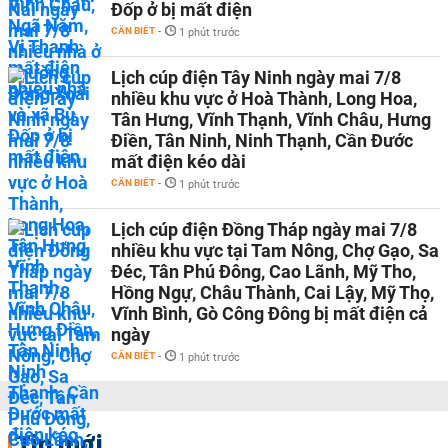
Đốp ở bị mất điện
CẦN BIẾT
-
1 phút trước
Lịch cúp điện Tây Ninh ngày mai 7/8
nhiều khu vực ở Hoà Thành, Long Hoa,
Tân Hưng, Vĩnh Thạnh, Vĩnh Châu, Hưng
Điền, Tân Ninh, Ninh Thạnh, Cần Đước
mất điện kéo dài
CẦN BIẾT
-
1 phút trước
Lịch cúp điện Đồng Tháp ngày mai 7/8
nhiều khu vực tại Tam Nông, Chợ Gạo, Sa
Đéc, Tân Phú Đông, Cao Lãnh, Mỹ Tho,
Hồng Ngự, Châu Thành, Cai Lậy, Mỹ Thọ,
Vĩnh Bình, Gò Công Đông bị mất điện cả
ngày
CẦN BIẾT
-
1 phút trước
Tin mới