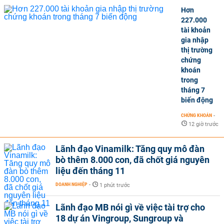
Hơn
227.000
tài khoản
gia nhập
thị trường
chứng
khoán
trong
tháng 7
biến động
CHỨNG KHOÁN
-
12 giờ trước
Lãnh đạo Vinamilk: Tăng quy mô đàn
bò thêm 8.000 con, đã chốt giá nguyên
liệu đến tháng 11
DOANH NGHIỆP
-
1 phút trước
Lãnh đạo MB nói gì về việc tài trợ cho
18 dự án Vingroup, Sungroup và