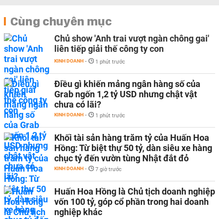
Cùng chuyên mục
Chủ show 'Anh trai vượt ngàn chông gai'
liên tiếp giải thế công ty con
KINH DOANH
-
1 phút trước
Điều gì khiến mảng ngân hàng số của
Grab ngốn 1,2 tỷ USD nhưng chật vật
chưa có lãi?
KINH DOANH
-
1 phút trước
Khối tài sản hàng trăm tỷ của Huấn Hoa
Hồng: Từ biệt thự 50 tỷ, dàn siêu xe hàng
chục tỷ đến vườn tùng Nhật đắt đỏ
KINH DOANH
-
7 giờ trước
Huấn Hoa Hồng là Chủ tịch doanh nghiệp
vốn 100 tỷ, góp cổ phần trong hai doanh
nghiệp khác