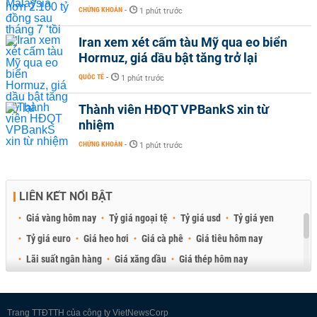
CHỨNG KHOÁN
-
1 phút trước
Iran xem xét cấm tàu Mỹ qua eo biển
Hormuz, giá dầu bật tăng trở lại
QUỐC TẾ
-
1 phút trước
Thành viên HĐQT VPBankS xin từ
nhiệm
CHỨNG KHOÁN
-
1 phút trước
LIÊN KẾT NỔI BẬT
Giá vàng hôm nay
Tỷ giá ngoại tệ
Tỷ giá usd
Tỷ giá yen
Tỷ giá euro
Giá heo hơi
Giá cà phê
Giá tiêu hôm nay
Lãi suất ngân hàng
Giá xăng dầu
Giá thép hôm nay
Giá sầu riêng
Giá thịt heo
Giá gạo
Giá cao su
Best Retail Brokers
Diễn đàn đầu tư Việt Nam 2026
Trang TTĐTTH của công ty VietNewsCorp