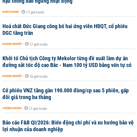
hậu thông báo ngừng hoạt động
KINH DOANH
-
17 giờ trước
Hoá chất Đức Giang công bố hai ứng viên HĐQT, cổ phiếu
DGC tăng trần
DOANH NGHIỆP
-
17 giờ trước
Khởi tố Chủ tịch Công ty Mekolor từng đề xuất làm dự án
đường sắt tốc độ cao Bắc - Nam 100 tỷ USD bằng vốn tự có
DOANH NGHIỆP
-
16 giờ trước
Cổ phiếu VNZ tăng gần 190.000 đồng/cp sau 5 phiên, gấp
đôi giá trong ba tháng
CHỨNG KHOÁN
-
17 giờ trước
Báo cáo F&B QI/2026: Biến động chi phí và xu hướng bảo vệ
lợi nhuận của doanh nghiệp