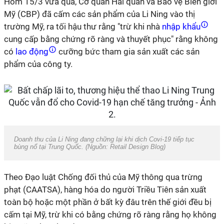
Hôm 15/3 vừa qua, Cơ quan Hải quan và Bảo vệ Biên giới
Mỹ (CBP) đã cấm các sản phẩm của Li Ning vào thị
trường Mỹ, ra tối hậu thư rằng "trừ khi nhà
nhập khẩu
cung cấp bằng chứng rõ ràng và thuyết phục" rằng không
có
lao động
cưỡng bức tham gia sản xuất các sản
phẩm của công ty.
Doanh thu của Li Ning đang chững lại khi dịch Covi-19 tiếp tục
bùng nổ tại Trung Quốc. (Nguồn: Retail Design Blog)
Theo Đạo luật Chống đối thủ của Mỹ thông qua trừng
phạt (CAATSA), hàng hóa do người Triều Tiên sản xuất
toàn bộ hoặc một phần ở bất kỳ đâu trên thế giới đều bị
cấm tại Mỹ, trừ khi có bằng chứng rõ ràng rằng họ không