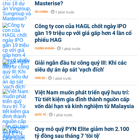
Masterise?
TÀI CHÍNH
-
1 phút trước
Công ty con của HAGL chốt ngày IPO
gần 19 triệu cp với giá gấp hơn 4 lần cổ
phiếu HAG
CHỨNG KHOÁN
-
1 phút trước
Giải ngân đầu tư công quý III: Khi các
siêu dự án áp sát 'vạch đích'
THỜI SỰ
-
1 phút trước
Việt Nam muốn phát triển quỹ hưu trí:
Từ tiết kiệm gia đình thành nguồn cấp
vốn dài hạn và kinh nghiệm từ Malaysia
QUỐC TẾ
-
1 phút trước
Quy mô quỹ PYN Elite giảm hơn 2.100
tỷ đồng sau tháng 7 ‘tồi tệ’