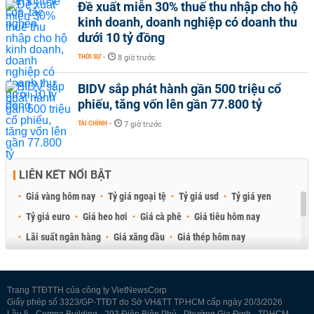
Đề xuất miễn 30% thuế thu nhập cho hộ
kinh doanh, doanh nghiệp có doanh thu
dưới 10 tỷ đồng
THỜI SỰ
-
8 giờ trước
BIDV sắp phát hành gần 500 triệu cổ
phiếu, tăng vốn lên gần 77.800 tỷ
TÀI CHÍNH
-
7 giờ trước
LIÊN KẾT NỔI BẬT
Giá vàng hôm nay
Tỷ giá ngoại tệ
Tỷ giá usd
Tỷ giá yen
Tỷ giá euro
Giá heo hơi
Giá cà phê
Giá tiêu hôm nay
Lãi suất ngân hàng
Giá xăng dầu
Giá thép hôm nay
Giá sầu riêng
Giá thịt heo
Giá gạo
Giá cao su
Best Retail Brokers
Diễn đàn đầu tư Việt Nam 2026
Trang TTĐTTH của công ty VietNewsCorp
Giấy phép số 3323/GP-TTĐT do Sở VH&TT TP.HCM cấp ngày 20/3/2026