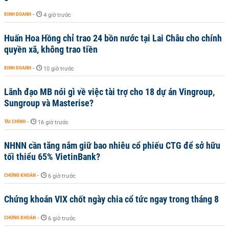
KINH DOANH
-
4 giờ trước
Huấn Hoa Hồng chỉ trao 24 bồn nước tại Lai Châu cho chính
quyền xã, không trao tiền
KINH DOANH
-
10 giờ trước
Lãnh đạo MB nói gì về việc tài trợ cho 18 dự án Vingroup,
Sungroup và Masterise?
TÀI CHÍNH
-
16 giờ trước
NHNN cần tăng nắm giữ bao nhiêu cổ phiếu CTG để sở hữu
tối thiểu 65% VietinBank?
CHỨNG KHOÁN
-
6 giờ trước
Chứng khoán VIX chốt ngày chia cổ tức ngay trong tháng 8
CHỨNG KHOÁN
-
6 giờ trước