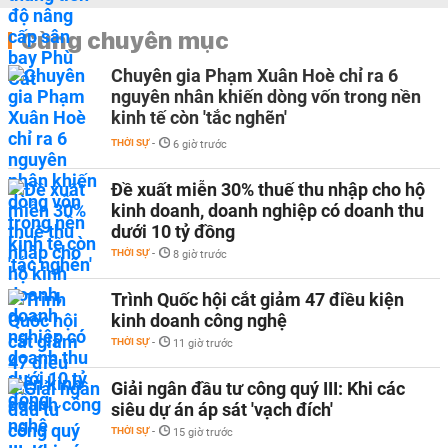
Cùng chuyên mục
Chuyên gia Phạm Xuân Hoè chỉ ra 6
nguyên nhân khiến dòng vốn trong nền
kinh tế còn 'tắc nghẽn'
THỜI SỰ
-
6 giờ trước
Đề xuất miễn 30% thuế thu nhập cho hộ
kinh doanh, doanh nghiệp có doanh thu
dưới 10 tỷ đồng
THỜI SỰ
-
8 giờ trước
Trình Quốc hội cắt giảm 47 điều kiện
kinh doanh công nghệ
THỜI SỰ
-
11 giờ trước
Giải ngân đầu tư công quý III: Khi các
siêu dự án áp sát 'vạch đích'
THỜI SỰ
-
15 giờ trước