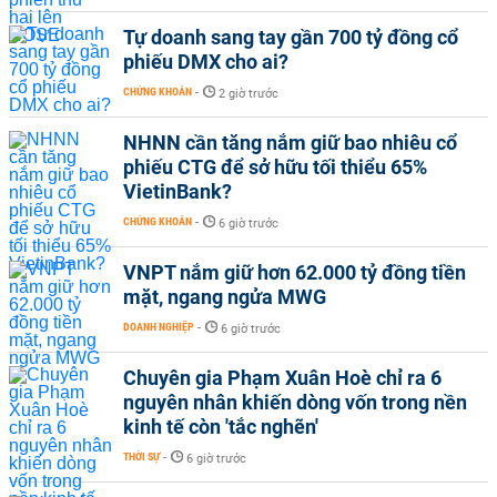
Tự doanh sang tay gần 700 tỷ đồng cổ
phiếu DMX cho ai?
CHỨNG KHOÁN
-
2 giờ trước
NHNN cần tăng nắm giữ bao nhiêu cổ
phiếu CTG để sở hữu tối thiểu 65%
VietinBank?
CHỨNG KHOÁN
-
6 giờ trước
VNPT nắm giữ hơn 62.000 tỷ đồng tiền
mặt, ngang ngửa MWG
DOANH NGHIỆP
-
6 giờ trước
Chuyên gia Phạm Xuân Hoè chỉ ra 6
nguyên nhân khiến dòng vốn trong nền
kinh tế còn 'tắc nghẽn'
THỜI SỰ
-
6 giờ trước