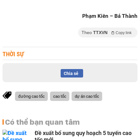
Phạm Kiên – Bá Thành
Theo
TTXVN
Copy link
THỜI SỰ
Chia sẻ
đường cao tốc
cao tốc
dự án cao tốc
Có thể bạn quan tâm
Đề xuất bổ sung quy hoạch 5 tuyến cao
tốc mới