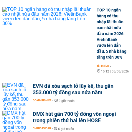
TOP 10 ngân
hàng có thu
nhập lãi thuần
cao nhất nửa
đầu năm 2026:
VietinBank
vươn lên dẫn
đầu, 5 nhà băng
tăng trên 30%
TÀI CHÍNH
-
15:12 | 05/08/2026
EVN đã xóa sạch lỗ lũy kế, thu gần
353.000 tỷ đồng sau nửa năm
DOANH NGHIỆP
-
2 giờ trước
DMX hút gần 700 tỷ đồng vốn ngoại
trong phiên thứ hai lên HOSE
CHỨNG KHOÁN
-
6 giờ trước