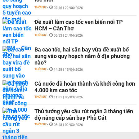
THỜI SỰ
-
07:46 | 22/06/2026
Đề xuất làm cao tốc ven biển nối TP
HCM – Cần Thơ
THỜI SỰ
-
06:33 | 24/04/2026
Ba cao tốc, hai sân bay vừa đề xuất bổ
sung vào quy hoạch nằm ở địa phương
nào?
THỜI SỰ
-
14:28 | 15/04/2026
Cả nước đã hoàn thành và khởi công hơn
4.000 km cao tốc
THỜI SỰ
-
11:31 | 05/03/2026
Thủ tướng yêu cầu rút ngắn 3 tháng tiến
độ nâng cấp sân bay Phù Cát
THỜI SỰ
-
08:48 | 02/03/2026