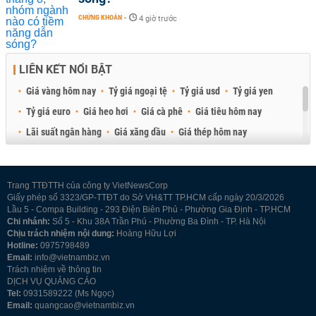
CHỨNG KHOÁN
-
4 giờ trước
LIÊN KẾT NỔI BẬT
Giá vàng hôm nay
Tỷ giá ngoại tệ
Tỷ giá usd
Tỷ giá yen
Tỷ giá euro
Giá heo hơi
Giá cà phê
Giá tiêu hôm nay
Lãi suất ngân hàng
Giá xăng dầu
Giá thép hôm nay
Giá sầu riêng
Giá thịt heo
Giá gạo
Giá cao su
Best Retail Brokers
Diễn đàn đầu tư Việt Nam 2026
Trang TTĐTTH của công ty VietNewsCorp
Giấy phép số 3323/GP-TTĐT do Sở VH&TT TP.HCM cấp ngày 20/3/2026
Lầu 5 - Compa Building - 293 Điện Biên Phủ - Phường Gia Định - TP.HCM
Chi nhánh:
Số 5 - Khu 38A Trần Phú - Phường Ba Đình - TP. Hà Nội
Chịu trách nhiệm nội dung:
Hoàng Hữu Lợi
Hotline:
0975798489
Email:
info@vietnambiz.vn
Trách nhiệm về thông tin
DỊCH VỤ QUẢNG CÁO
Tel:
0931589222 (Ms Ngọc)
Email:
quangcao@vietnambiz.vn