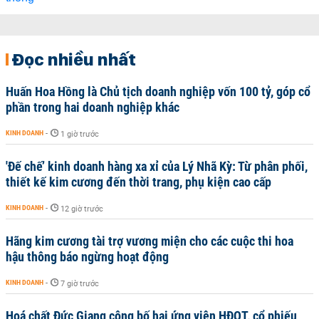
Đọc nhiều nhất
Huấn Hoa Hồng là Chủ tịch doanh nghiệp vốn 100 tỷ, góp cổ
phần trong hai doanh nghiệp khác
KINH DOANH
-
1 giờ trước
'Đế chế’ kinh doanh hàng xa xỉ của Lý Nhã Kỳ: Từ phân phối,
thiết kế kim cương đến thời trang, phụ kiện cao cấp
KINH DOANH
-
12 giờ trước
Hãng kim cương tài trợ vương miện cho các cuộc thi hoa
hậu thông báo ngừng hoạt động
KINH DOANH
-
7 giờ trước
Hoá chất Đức Giang công bố hai ứng viên HĐQT, cổ phiếu