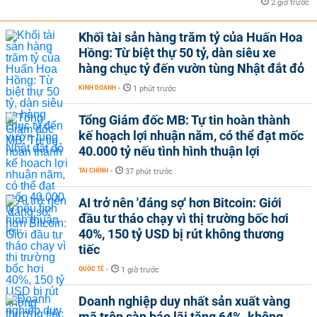
2 giờ trước
Khối tài sản hàng trăm tỷ của Huấn Hoa
Hồng: Từ biệt thự 50 tỷ, dàn siêu xe
hàng chục tỷ đến vườn tùng Nhật đắt đỏ
KINH DOANH
-
1 phút trước
Tổng Giám đốc MB: Tự tin hoàn thành
kế hoạch lợi nhuận năm, có thể đạt mốc
40.000 tỷ nếu tình hình thuận lợi
TÀI CHÍNH
-
37 phút trước
AI trở nên 'đáng sợ' hơn Bitcoin: Giới
đầu tư tháo chạy vì thị trường bốc hơi
40%, 150 tỷ USD bị rút không thương
tiếc
QUỐC TẾ
-
1 giờ trước
Doanh nghiệp duy nhất sản xuất vàng
mã trên sàn báo lãi tăng 64%, không