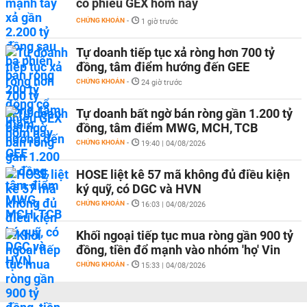
cổ phiếu GEX hôm nay
CHỨNG KHOÁN
-
1 giờ trước
Tự doanh tiếp tục xả ròng hơn 700 tỷ
đồng, tâm điểm hướng đến GEE
CHỨNG KHOÁN
-
24 giờ trước
Tự doanh bất ngờ bán ròng gần 1.200 tỷ
đồng, tâm điểm MWG, MCH, TCB
CHỨNG KHOÁN
-
19:40 | 04/08/2026
HOSE liệt kê 57 mã không đủ điều kiện
ký quỹ, có DGC và HVN
CHỨNG KHOÁN
-
16:03 | 04/08/2026
Khối ngoại tiếp tục mua ròng gần 900 tỷ
đồng, tiền đổ mạnh vào nhóm 'họ' Vin
CHỨNG KHOÁN
-
15:33 | 04/08/2026