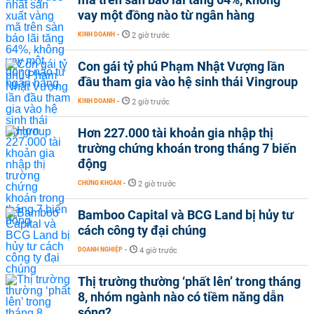
vay một đồng nào từ ngân hàng
KINH DOANH
-
2 giờ trước
Con gái tỷ phú Phạm Nhật Vượng lần
đầu tham gia vào hệ sinh thái Vingroup
KINH DOANH
-
2 giờ trước
Hơn 227.000 tài khoản gia nhập thị
trường chứng khoán trong tháng 7 biến
động
CHỨNG KHOÁN
-
2 giờ trước
Bamboo Capital và BCG Land bị hủy tư
cách công ty đại chúng
DOANH NGHIỆP
-
4 giờ trước
Thị trường thường ‘phất lên’ trong tháng
8, nhóm ngành nào có tiềm năng dẫn
sóng?