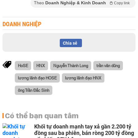
Theo
Doanh Nghiệp & Kinh Doanh
Copy link
DOANH NGHIỆP
Chia sẻ
HoSE
HNX
Nguyễn Thành Long
trần văn dũng
lương lãnh đạo HOSE
lương lãnh đạo HNX
ông Trần Đắc Sinh
Có thể bạn quan tâm
Khối tự doanh mạnh tay xả gần 2.200 tỷ
đồng sau ba phiên, bán ròng 200 tỷ đồng