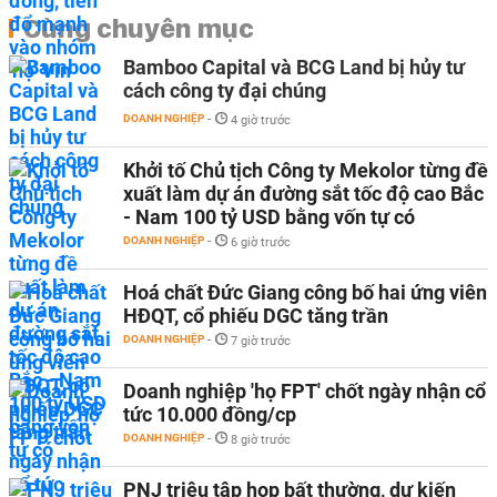
Cùng chuyên mục
Bamboo Capital và BCG Land bị hủy tư
cách công ty đại chúng
DOANH NGHIỆP
-
4 giờ trước
Khởi tố Chủ tịch Công ty Mekolor từng đề
xuất làm dự án đường sắt tốc độ cao Bắc
- Nam 100 tỷ USD bằng vốn tự có
DOANH NGHIỆP
-
6 giờ trước
Hoá chất Đức Giang công bố hai ứng viên
HĐQT, cổ phiếu DGC tăng trần
DOANH NGHIỆP
-
7 giờ trước
Doanh nghiệp 'họ FPT' chốt ngày nhận cổ
tức 10.000 đồng/cp
DOANH NGHIỆP
-
8 giờ trước
PNJ triệu tập họp bất thường, dự kiến