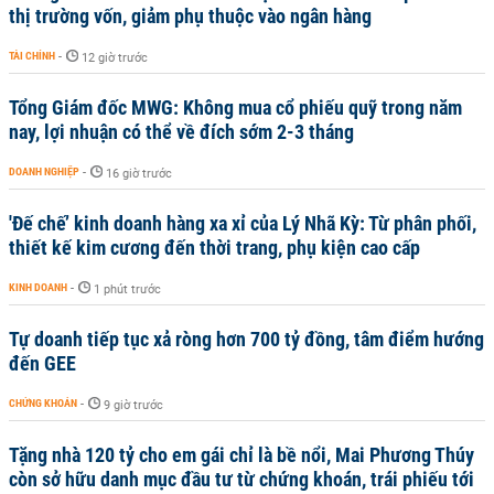
thị trường vốn, giảm phụ thuộc vào ngân hàng
TÀI CHÍNH
-
12 giờ trước
Tổng Giám đốc MWG: Không mua cổ phiếu quỹ trong năm
nay, lợi nhuận có thể về đích sớm 2-3 tháng
DOANH NGHIỆP
-
16 giờ trước
'Đế chế’ kinh doanh hàng xa xỉ của Lý Nhã Kỳ: Từ phân phối,
thiết kế kim cương đến thời trang, phụ kiện cao cấp
KINH DOANH
-
1 phút trước
Tự doanh tiếp tục xả ròng hơn 700 tỷ đồng, tâm điểm hướng
đến GEE
CHỨNG KHOÁN
-
9 giờ trước
Tặng nhà 120 tỷ cho em gái chỉ là bề nổi, Mai Phương Thúy
còn sở hữu danh mục đầu tư từ chứng khoán, trái phiếu tới