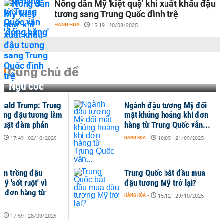
Nông dân Mỹ 'kiệt quệ' khi xuất khẩu đậu
tương sang Trung Quốc đình trệ
HÀNG HÓA
-
15:19 | 20/08/2025
Cùng chủ đề
Ngũ cốc
nald Trump: Trung
Ngành đậu tương Mỹ đối
ùng đậu tương làm
mặt khủng hoảng khi đơn
thuật đàm phán
hàng từ Trung Quốc vẫn...
-
HÀNG HÓA
-
17:49 | 02/10/2025
10:05 | 21/09/2025
ân trồng đậu
Trung Quốc bắt đầu mua
ỹ 'sốt ruột' vì
đậu tương Mỹ trở lại?
ó đơn hàng từ
HÀNG HÓA
-
15:12 | 29/10/2025
..
-
17:59 | 28/09/2025