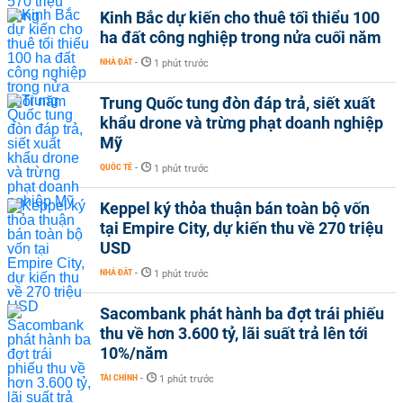
Kinh Bắc dự kiến cho thuê tối thiểu 100
ha đất công nghiệp trong nửa cuối năm
NHÀ ĐẤT
-
1 phút trước
Trung Quốc tung đòn đáp trả, siết xuất
khẩu drone và trừng phạt doanh nghiệp
Mỹ
QUỐC TẾ
-
1 phút trước
Keppel ký thỏa thuận bán toàn bộ vốn
tại Empire City, dự kiến thu về 270 triệu
USD
NHÀ ĐẤT
-
1 phút trước
Sacombank phát hành ba đợt trái phiếu
thu về hơn 3.600 tỷ, lãi suất trả lên tới
10%/năm
TÀI CHÍNH
-
1 phút trước