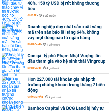
40%, 150 tỷ USD bị rút không thương
tiếc
QUỐC TẾ
-
4 giờ trước
Doanh nghiệp duy nhất sản xuất vàng
mã trên sàn báo lãi tăng 64%, không
vay một đồng nào từ ngân hàng
KINH DOANH
-
4 giờ trước
Con gái tỷ phú Phạm Nhật Vượng lần
đầu tham gia vào hệ sinh thái Vingroup
KINH DOANH
-
4 giờ trước
Hơn 227.000 tài khoản gia nhập thị
trường chứng khoán trong tháng 7 biến
động
CHỨNG KHOÁN
-
4 giờ trước
Bamboo Capital và BCG Land bị hủy tư