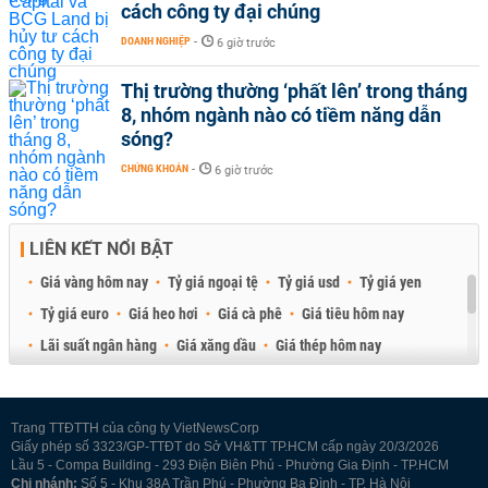
cách công ty đại chúng
DOANH NGHIỆP
-
6 giờ trước
Thị trường thường ‘phất lên’ trong tháng
8, nhóm ngành nào có tiềm năng dẫn
sóng?
CHỨNG KHOÁN
-
6 giờ trước
LIÊN KẾT NỔI BẬT
Giá vàng hôm nay
Tỷ giá ngoại tệ
Tỷ giá usd
Tỷ giá yen
Tỷ giá euro
Giá heo hơi
Giá cà phê
Giá tiêu hôm nay
Lãi suất ngân hàng
Giá xăng dầu
Giá thép hôm nay
Giá sầu riêng
Giá thịt heo
Giá gạo
Giá cao su
Best Retail Brokers
Diễn đàn đầu tư Việt Nam 2026
Trang TTĐTTH của công ty VietNewsCorp
Giấy phép số 3323/GP-TTĐT do Sở VH&TT TP.HCM cấp ngày 20/3/2026
Lầu 5 - Compa Building - 293 Điện Biên Phủ - Phường Gia Định - TP.HCM
Chi nhánh:
Số 5 - Khu 38A Trần Phú - Phường Ba Đình - TP. Hà Nội