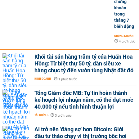
chứng
khoán
trong
tháng 7
biến động
CHỨNG KHOÁN
-
4 giờ trước
Khối tài sản hàng trăm tỷ của Huấn Hoa
Hồng: Từ biệt thự 50 tỷ, dàn siêu xe
hàng chục tỷ đến vườn tùng Nhật đắt đỏ
KINH DOANH
-
1 phút trước
Tổng Giám đốc MB: Tự tin hoàn thành
kế hoạch lợi nhuận năm, có thể đạt mốc
40.000 tỷ nếu tình hình thuận lợi
TÀI CHÍNH
-
3 giờ trước
AI trở nên 'đáng sợ' hơn Bitcoin: Giới
đầu tư tháo chạy vì thị trường bốc hơi