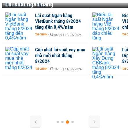
Lãi suất ngân hàng
Lãi suất Ngân hàng
Biể
VietBank tháng 8/2024
VIB
tăng đến 0,4%/năm
chi
TÀI CHÍNH
-
TÀI C
06:29 | 12/08/2024
Cập nhật lãi suất vay mua
Lãi
nhà mới nhất tháng
Dựn
8/2024
8/2
TÀI CHÍNH
-
TÀI C
16:55 | 11/08/2024