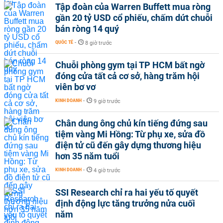
Tập đoàn của Warren Buffett mua ròng
gần 20 tỷ USD cổ phiếu, chấm dứt chuỗi
bán ròng 14 quý
QUỐC TẾ
-
8 giờ trước
Chuỗi phòng gym tại TP HCM bất ngờ
đóng cửa tất cả cơ sở, hàng trăm hội
viên bơ vơ
KINH DOANH
-
9 giờ trước
Chân dung ông chủ kín tiếng đứng sau
tiệm vàng Mi Hồng: Từ phụ xe, sửa đồ
điện tử cũ đến gây dựng thương hiệu
hơn 35 năm tuổi
KINH DOANH
-
4 giờ trước
SSI Research chỉ ra hai yếu tố quyết
định động lực tăng trưởng nửa cuối
năm