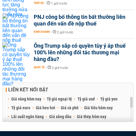
THỜI SỰ
-
1 giờ trước
PNJ công bố thông tin bất thường liên
quan đến vấn đề nộp thuế
KINH DOANH
-
2 giờ trước
Ông Trump sắp có quyền tùy ý áp thuế
100% lên những đối tác thương mại
hàng đầu?
QUỐC TẾ
-
2 giờ trước
LIÊN KẾT NỔI BẬT
Giá vàng hôm nay
Tỷ giá ngoại tệ
Tỷ giá usd
Tỷ giá yen
Tỷ giá euro
Giá heo hơi
Giá cà phê
Giá tiêu hôm nay
Lãi suất ngân hàng
Giá xăng dầu
Giá thép hôm nay
Giá sầu riêng
Giá thịt heo
Giá gạo
Giá cao su
Best Retail Brokers
Diễn đàn đầu tư Việt Nam 2026