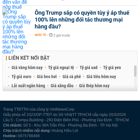
Ông Trump sắp có quyền tùy ý áp thuế
100% lên những đối tác thương mại
hàng đầu?
QUỐC TẾ
-
2 giờ trước
LIÊN KẾT NỔI BẬT
Giá vàng hôm nay
Tỷ giá ngoại tệ
Tỷ giá usd
Tỷ giá yen
Tỷ giá euro
Giá heo hơi
Giá cà phê
Giá tiêu hôm nay
Lãi suất ngân hàng
Giá xăng dầu
Giá thép hôm nay
Giá sầu riêng
Giá thịt heo
Giá gạo
Giá cao su
Best Retail Brokers
Diễn đàn đầu tư Việt Nam 2026
Trang TTĐTTH của công ty VietNewsCorp
Giấy phép số 3323/GP-TTĐT do Sở VH&TT TP.HCM cấp ngày 20/3/2026
Lầu 5 - Compa Building - 293 Điện Biên Phủ - Phường Gia Định - TP.HCM
Chi nhánh:
Số 5 - Khu 38A Trần Phú - Phường Ba Đình - TP. Hà Nội
Chịu trách nhiệm nội dung:
Hoàng Hữu Lợi
Hotline:
0975798489