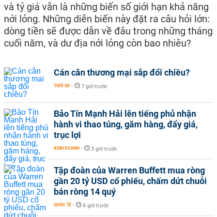
và tỷ giá vẫn là những biến số giới hạn khả năng
nới lỏng. Những diễn biến này đặt ra câu hỏi lớn:
dòng tiền sẽ được dẫn về đâu trong những tháng
cuối năm, và dư địa nới lỏng còn bao nhiêu?
Cán cân thương mại sắp đổi chiều?
THỜI SỰ
-
7 giờ trước
Bảo Tín Mạnh Hải lên tiếng phủ nhận
hành vi thao túng, găm hàng, đẩy giá,
trục lợi
KINH DOANH
-
3 giờ trước
Tập đoàn của Warren Buffett mua ròng
gần 20 tỷ USD cổ phiếu, chấm dứt chuỗi
bán ròng 14 quý
QUỐC TẾ
-
8 giờ trước