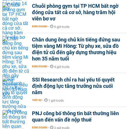
Chuỗi phòng gym tại TP HCM bất ngờ
đóng cửa tất cả cơ sở, hàng trăm hội
viên bơ vơ
KINH DOANH
-
9 giờ trước
Chân dung ông chủ kín tiếng đứng sau
tiệm vàng Mi Hồng: Từ phụ xe, sửa đồ
điện tử cũ đến gây dựng thương hiệu
hơn 35 năm tuổi
KINH DOANH
-
4 giờ trước
SSI Research chỉ ra hai yếu tố quyết
định động lực tăng trưởng nửa cuối
năm
THỜI SỰ
-
1 giờ trước
PNJ công bố thông tin bất thường liên
quan đến vấn đề nộp thuế
KINH DOANH
-
2 giờ trước