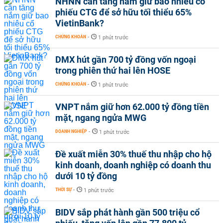
NHNN cần tăng nắm giữ bao nhiêu cổ
phiếu CTG để sở hữu tối thiểu 65%
VietinBank?
CHỨNG KHOÁN
-
1 phút trước
DMX hút gần 700 tỷ đồng vốn ngoại
trong phiên thứ hai lên HOSE
CHỨNG KHOÁN
-
1 phút trước
VNPT nắm giữ hơn 62.000 tỷ đồng tiền
mặt, ngang ngửa MWG
DOANH NGHIỆP
-
1 phút trước
Đề xuất miễn 30% thuế thu nhập cho hộ
kinh doanh, doanh nghiệp có doanh thu
dưới 10 tỷ đồng
THỜI SỰ
-
1 phút trước
BIDV sắp phát hành gần 500 triệu cổ