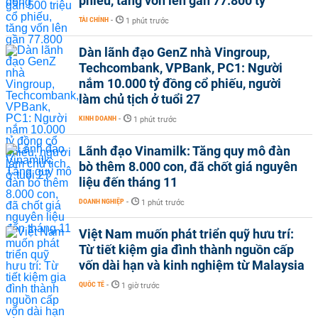
phiếu, tăng vốn lên gần 77.800 tỷ
TÀI CHÍNH
-
1 phút trước
Dàn lãnh đạo GenZ nhà Vingroup,
Techcombank, VPBank, PC1: Người
nắm 10.000 tỷ đồng cổ phiếu, người
làm chủ tịch ở tuổi 27
KINH DOANH
-
1 phút trước
Lãnh đạo Vinamilk: Tăng quy mô đàn
bò thêm 8.000 con, đã chốt giá nguyên
liệu đến tháng 11
DOANH NGHIỆP
-
1 phút trước
Việt Nam muốn phát triển quỹ hưu trí:
Từ tiết kiệm gia đình thành nguồn cấp
vốn dài hạn và kinh nghiệm từ Malaysia
QUỐC TẾ
-
1 giờ trước