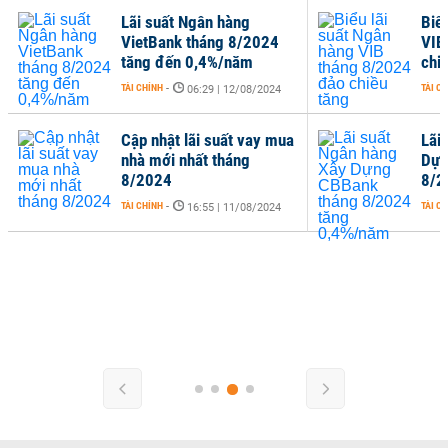
Lãi suất Ngân hàng
Biể
VietBank tháng 8/2024
VIB
tăng đến 0,4%/năm
chi
TÀI CHÍNH
-
TÀI C
06:29 | 12/08/2024
Cập nhật lãi suất vay mua
Lãi
nhà mới nhất tháng
Dựn
8/2024
8/2
TÀI CHÍNH
-
TÀI C
16:55 | 11/08/2024