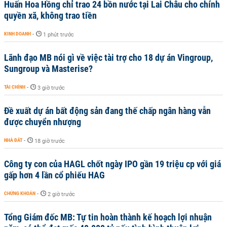
Huấn Hoa Hồng chỉ trao 24 bồn nước tại Lai Châu cho chính
quyền xã, không trao tiền
KINH DOANH
-
1 phút trước
Lãnh đạo MB nói gì về việc tài trợ cho 18 dự án Vingroup,
Sungroup và Masterise?
TÀI CHÍNH
-
3 giờ trước
Đề xuất dự án bất động sản đang thế chấp ngân hàng vẫn
được chuyển nhượng
NHÀ ĐẤT
-
18 giờ trước
Công ty con của HAGL chốt ngày IPO gần 19 triệu cp với giá
gấp hơn 4 lần cổ phiếu HAG
CHỨNG KHOÁN
-
2 giờ trước
Tổng Giám đốc MB: Tự tin hoàn thành kế hoạch lợi nhuận