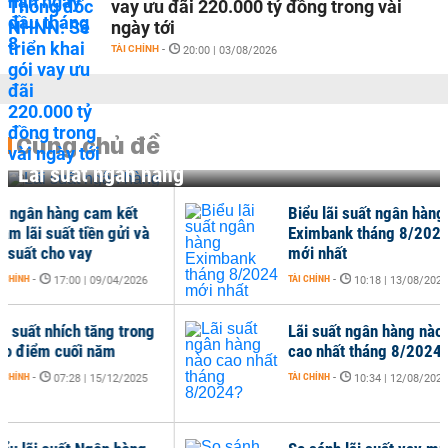
vay ưu đãi 220.000 tỷ đồng trong vài
ngày tới
TÀI CHÍNH
-
20:00 | 03/08/2026
Cùng chủ đề
Lãi suất ngân hàng
Biểu lãi suất ngân hàng
Lãi
Eximbank tháng 8/2024
Vie
mới nhất
tă
TÀI CHÍNH
-
TÀI 
10:18 | 13/08/2024
Lãi suất ngân hàng nào
Cập
cao nhất tháng 8/2024?
nhà
8/
TÀI CHÍNH
-
10:34 | 12/08/2024
TÀI 