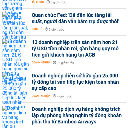
TÀI CHÍNH
-
8 giờ trước
Quan chức Fed: 'Đã đến lúc tăng lãi
suất, người dân vẫn bám trụ được thôi'
QUỐC TẾ
-
3 giờ trước
13 doanh nghiệp trên sàn nắm hơn 21
tỷ USD tiền nhàn rỗi, gần bằng quy mô
tiền gửi khách hàng tại ACB
DOANH NGHIỆP
-
13 giờ trước
Doanh nghiệp điện sở hữu gần 25.000
tỷ đồng tài sản tiếp tục kiện toàn nhân
sự cấp cao
DOANH NGHIỆP
-
4 giờ trước
Doanh nghiệp dịch vụ hàng không trích
lập dự phòng hàng nghìn tỷ đồng khoản
phải thu từ Bamboo Airways