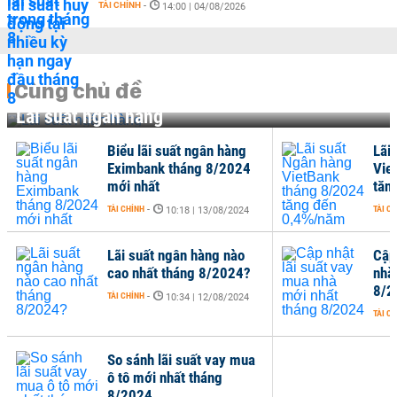
TÀI CHÍNH
-
14:00 | 04/08/2026
Cùng chủ đề
Lãi suất ngân hàng
Biểu lãi suất ngân hàng
Lãi
Eximbank tháng 8/2024
Vie
mới nhất
tăn
TÀI CHÍNH
-
TÀI C
10:18 | 13/08/2024
Lãi suất ngân hàng nào
Cập
cao nhất tháng 8/2024?
nhà
8/2
TÀI CHÍNH
-
10:34 | 12/08/2024
TÀI C
So sánh lãi suất vay mua
ô tô mới nhất tháng
8/2024