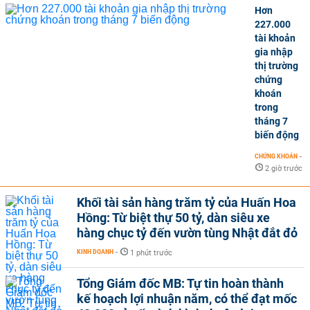
Hơn
227.000
tài khoản
gia nhập
thị trường
chứng
khoán
trong
tháng 7
biến động
CHỨNG KHOÁN
-
2 giờ trước
Khối tài sản hàng trăm tỷ của Huấn Hoa
Hồng: Từ biệt thự 50 tỷ, dàn siêu xe
hàng chục tỷ đến vườn tùng Nhật đắt đỏ
KINH DOANH
-
1 phút trước
Tổng Giám đốc MB: Tự tin hoàn thành
kế hoạch lợi nhuận năm, có thể đạt mốc