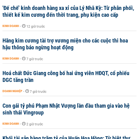
'Đế chế’ kinh doanh hàng xa xỉ của Lý Nhã Kỳ: Từ phân phối,
thiết kế kim cương đến thời trang, phụ kiện cao cấp
KINH DOANH
-
12 giờ trước
Hãng kim cương tài trợ vương miện cho các cuộc thi hoa
hậu thông báo ngừng hoạt động
KINH DOANH
-
7 giờ trước
Hoá chất Đức Giang công bố hai ứng viên HĐQT, cổ phiếu
DGC tăng trần
DOANH NGHIỆP
-
7 giờ trước
Con gái tỷ phú Phạm Nhật Vượng lần đầu tham gia vào hệ
sinh thái Vingroup
KINH DOANH
-
2 giờ trước
Khối tài sản hàng trăm tỷ của Huấn Hoa Hồng: Từ biệt thự