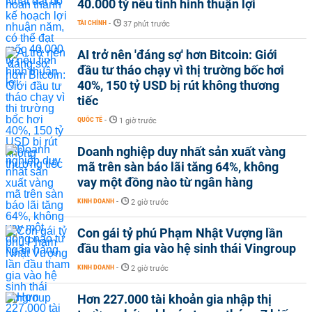
40.000 tỷ nếu tình hình thuận lợi
TÀI CHÍNH
-
37 phút trước
AI trở nên 'đáng sợ' hơn Bitcoin: Giới
đầu tư tháo chạy vì thị trường bốc hơi
40%, 150 tỷ USD bị rút không thương
tiếc
QUỐC TẾ
-
1 giờ trước
Doanh nghiệp duy nhất sản xuất vàng
mã trên sàn báo lãi tăng 64%, không
vay một đồng nào từ ngân hàng
KINH DOANH
-
2 giờ trước
Con gái tỷ phú Phạm Nhật Vượng lần
đầu tham gia vào hệ sinh thái Vingroup
KINH DOANH
-
2 giờ trước
Hơn 227.000 tài khoản gia nhập thị