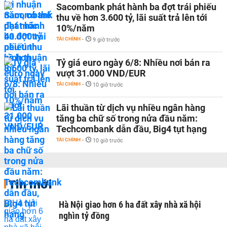
Sacombank phát hành ba đợt trái phiếu
thu về hơn 3.600 tỷ, lãi suất trả lên tới
10%/năm
TÀI CHÍNH
-
9 giờ trước
Tỷ giá euro ngày 6/8: Nhiều nơi bán ra
vượt 31.000 VND/EUR
TÀI CHÍNH
-
10 giờ trước
Lãi thuần từ dịch vụ nhiều ngân hàng
tăng ba chữ số trong nửa đầu năm:
Techcombank dẫn đầu, Big4 tụt hạng
TÀI CHÍNH
-
10 giờ trước
Tin mới
Hà Nội giao hơn 6 ha đất xây nhà xã hội
nghìn tỷ đồng