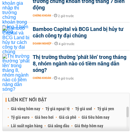
trường chứng khoán trong tháng 7 biến
động
CHỨNG KHOÁN
-
2 giờ trước
Bamboo Capital và BCG Land bị hủy tư
cách công ty đại chúng
DOANH NGHIỆP
-
4 giờ trước
Thị trường thường ‘phất lên’ trong tháng
8, nhóm ngành nào có tiềm năng dẫn
sóng?
CHỨNG KHOÁN
-
4 giờ trước
LIÊN KẾT NỔI BẬT
Giá vàng hôm nay
Tỷ giá ngoại tệ
Tỷ giá usd
Tỷ giá yen
Tỷ giá euro
Giá heo hơi
Giá cà phê
Giá tiêu hôm nay
Lãi suất ngân hàng
Giá xăng dầu
Giá thép hôm nay