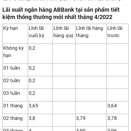
Lãi suất ngân hàng ABBank tại sản phẩm tiết
kiệm thông thường mới nhất tháng 4/2022
Kỳ hạn
Lĩnh lãi
Lĩnh lãi
Lĩnh lãi hàng
Lĩnh lãi
cuối kỳ
hàng quý
tháng
trước
Không kỳ
0,2
hạn
01 tuần
0,2
02 tuần
0,2
03 tuần
0,2
01 tháng
3,65
3,64
02 tháng
3,8
3,79
3,78
03 tháng
4
3,99
3,96