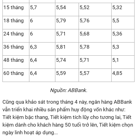
15 tháng
5,7
5,54
5,52
5,32
18 tháng
6
5,79
5,76
5,5
24 tháng
6
5,71
5,68
5,36
36 tháng
6,3
5,81
5,78
5,3
48 tháng
6,4
5,74
5,71
5,1
60 tháng
6,4
5,59
5,57
4,85
Nguồn: ABBank.
Cũng qua khảo sát trong tháng 4 này, ngân hàng ABBank
vẫn triển khai nhiều sản phẩm huy động vốn khác như:
Tiết kiệm bậc thang, Tiết kiệm tích lũy cho tương lai, Tiết
kiệm dành cho khách hàng 50 tuổi trở lên, Tiết kiệm chọn
ngày linh hoạt áp dụng...