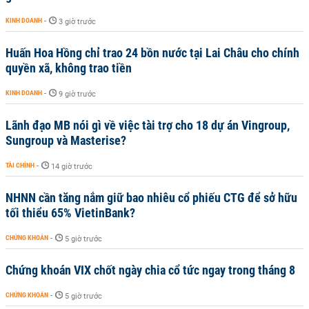
KINH DOANH
-
3 giờ trước
Huấn Hoa Hồng chỉ trao 24 bồn nước tại Lai Châu cho chính
quyền xã, không trao tiền
KINH DOANH
-
9 giờ trước
Lãnh đạo MB nói gì về việc tài trợ cho 18 dự án Vingroup,
Sungroup và Masterise?
TÀI CHÍNH
-
14 giờ trước
NHNN cần tăng nắm giữ bao nhiêu cổ phiếu CTG để sở hữu
tối thiểu 65% VietinBank?
CHỨNG KHOÁN
-
5 giờ trước
Chứng khoán VIX chốt ngày chia cổ tức ngay trong tháng 8
CHỨNG KHOÁN
-
5 giờ trước