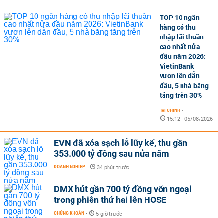
TOP 10 ngân
hàng có thu
nhập lãi thuần
cao nhất nửa
đầu năm 2026:
VietinBank
vươn lên dẫn
đầu, 5 nhà băng
tăng trên 30%
TÀI CHÍNH
-
15:12 | 05/08/2026
EVN đã xóa sạch lỗ lũy kế, thu gần
353.000 tỷ đồng sau nửa năm
DOANH NGHIỆP
-
34 phút trước
DMX hút gần 700 tỷ đồng vốn ngoại
trong phiên thứ hai lên HOSE
CHỨNG KHOÁN
-
5 giờ trước