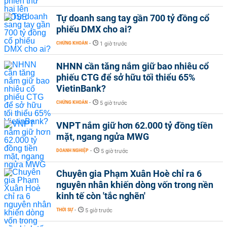
Tự doanh sang tay gần 700 tỷ đồng cổ
phiếu DMX cho ai?
CHỨNG KHOÁN
-
1 giờ trước
NHNN cần tăng nắm giữ bao nhiêu cổ
phiếu CTG để sở hữu tối thiểu 65%
VietinBank?
CHỨNG KHOÁN
-
5 giờ trước
VNPT nắm giữ hơn 62.000 tỷ đồng tiền
mặt, ngang ngửa MWG
DOANH NGHIỆP
-
5 giờ trước
Chuyên gia Phạm Xuân Hoè chỉ ra 6
nguyên nhân khiến dòng vốn trong nền
kinh tế còn 'tắc nghẽn'
THỜI SỰ
-
5 giờ trước