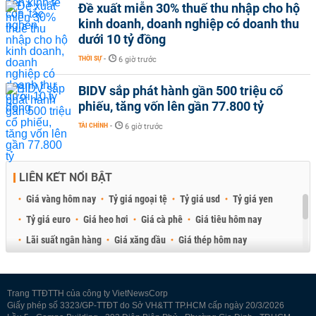
Đề xuất miễn 30% thuế thu nhập cho hộ
kinh doanh, doanh nghiệp có doanh thu
dưới 10 tỷ đồng
THỜI SỰ
-
6 giờ trước
BIDV sắp phát hành gần 500 triệu cổ
phiếu, tăng vốn lên gần 77.800 tỷ
TÀI CHÍNH
-
6 giờ trước
LIÊN KẾT NỔI BẬT
Giá vàng hôm nay
Tỷ giá ngoại tệ
Tỷ giá usd
Tỷ giá yen
Tỷ giá euro
Giá heo hơi
Giá cà phê
Giá tiêu hôm nay
Lãi suất ngân hàng
Giá xăng dầu
Giá thép hôm nay
Giá sầu riêng
Giá thịt heo
Giá gạo
Giá cao su
Best Retail Brokers
Diễn đàn đầu tư Việt Nam 2026
Trang TTĐTTH của công ty VietNewsCorp
Giấy phép số 3323/GP-TTĐT do Sở VH&TT TP.HCM cấp ngày 20/3/2026