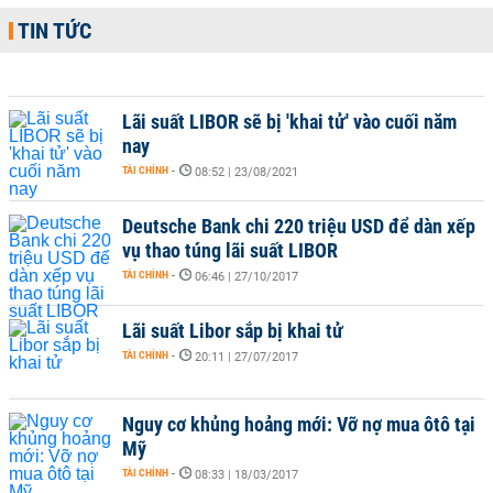
TIN TỨC
Lãi suất LIBOR sẽ bị 'khai tử' vào cuối năm
nay
TÀI CHÍNH
-
08:52 | 23/08/2021
Deutsche Bank chi 220 triệu USD để dàn xếp
vụ thao túng lãi suất LIBOR
TÀI CHÍNH
-
06:46 | 27/10/2017
Lãi suất Libor sắp bị khai tử
TÀI CHÍNH
-
20:11 | 27/07/2017
Nguy cơ khủng hoảng mới: Vỡ nợ mua ôtô tại
Mỹ
TÀI CHÍNH
-
08:33 | 18/03/2017