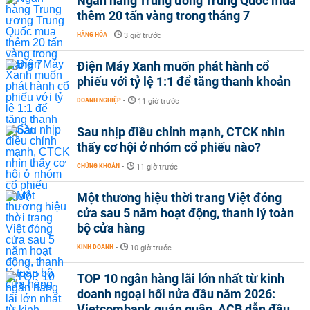
Ngân hàng Trung ương Trung Quốc mua
thêm 20 tấn vàng trong tháng 7
HÀNG HÓA
-
3 giờ trước
Điện Máy Xanh muốn phát hành cổ
phiếu với tỷ lệ 1:1 để tăng thanh khoản
DOANH NGHIỆP
-
11 giờ trước
Sau nhịp điều chỉnh mạnh, CTCK nhìn
thấy cơ hội ở nhóm cổ phiếu nào?
CHỨNG KHOÁN
-
11 giờ trước
Một thương hiệu thời trang Việt đóng
cửa sau 5 năm hoạt động, thanh lý toàn
bộ cửa hàng
KINH DOANH
-
10 giờ trước
TOP 10 ngân hàng lãi lớn nhất từ kinh
doanh ngoại hối nửa đầu năm 2026:
Vietcombank quán quân, ACB dẫn đầu