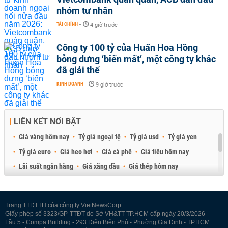
nhóm tư nhân
TÀI CHÍNH
-
4 giờ trước
Công ty 100 tỷ của Huấn Hoa Hồng
bỗng dưng ‘biến mất’, một công ty khác
đã giải thể
KINH DOANH
-
9 giờ trước
LIÊN KẾT NỔI BẬT
Giá vàng hôm nay
Tỷ giá ngoại tệ
Tỷ giá usd
Tỷ giá yen
Tỷ giá euro
Giá heo hơi
Giá cà phê
Giá tiêu hôm nay
Lãi suất ngân hàng
Giá xăng dầu
Giá thép hôm nay
Giá sầu riêng
Giá thịt heo
Giá gạo
Giá cao su
Best Retail Brokers
Diễn đàn đầu tư Việt Nam 2026
Trang TTĐTTH của công ty VietNewsCorp
Giấy phép số 3323/GP-TTĐT do Sở VH&TT TP.HCM cấp ngày 20/3/2026
Lầu 5 - Compa Building - 293 Điện Biên Phủ - Phường Gia Định - TP.HCM