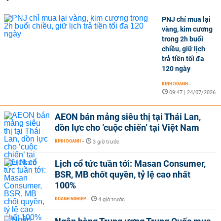
PNJ chỉ mua lại
vàng, kim cương
trong 2h buổi
chiều, giữ lịch
trả tiền tối đa
120 ngày
KINH DOANH
-
09:47 | 24/07/2026
AEON bán mảng siêu thị tại Thái Lan,
dồn lực cho ‘cuộc chiến’ tại Việt Nam
KINH DOANH
-
3 giờ trước
Lịch cổ tức tuần tới: Masan Consumer,
BSR, MB chốt quyền, tỷ lệ cao nhất
100%
DOANH NGHIỆP
-
4 giờ trước