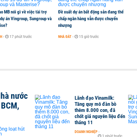
o MB nói gì về việc tài trợ
Đề xuất dự án bất động sản đang thế
 dự án Vingroup, Sungroup và
chấp ngân hàng vẫn được chuyển
ise?
nhượng
NH
-
17 phút trước
NHÀ ĐẤT
-
15 giờ trước
Nhà nước
Lãnh đạo Vinamilk:
, BCM,
Tăng quy mô đàn bò
thêm 8.000 con, đã
chốt giá nguyên liệu đến
tháng 11
DOANH NGHIỆP
-
1 phút trước