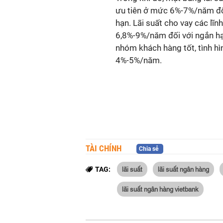
ưu tiên ở mức 6%-7%/năm đối
hạn. Lãi suất cho vay các lĩ
6,8%-9%/năm đối với ngắn hạn
nhóm khách hàng tốt, tình hìn
4%-5%/năm.
TÀI CHÍNH
Chia sẻ
lãi suất
lãi suất ngân hàng
TAG:
lãi suất ngân hàng vietbank