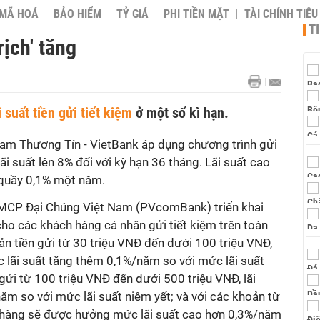
 MÃ HOÁ
BẢO HIỂM
TỶ GIÁ
PHI TIỀN MẶT
TÀI CHÍNH TIÊ
T
rịch' tăng
i suất tiền gửi tiết kiệm
ở một số kì hạn.
am Thương Tín - VietBank áp dụng chương trình gửi
lãi suất lên 8% đối với kỳ hạn 36 tháng. Lãi suất cao
i quầy 0,1% một năm.
TMCP Đại Chúng Việt Nam (PVcomBank) triển khai
 cho các khách hàng cá nhân gửi tiết kiệm trên toàn
oản tiền gửi từ 30 triệu VNĐ đến dưới 100 triệu VNĐ,
lãi suất tăng thêm 0,1%/năm so với mức lãi suất
 gửi từ 100 triệu VNĐ đến dưới 500 triệu VNĐ, lãi
m so với mức lãi suất niêm yết; và với các khoản từ
h hàng sẽ được hưởng mức lãi suất cao hơn 0,3%/năm