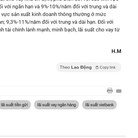
 với ngắn hạn và 9%-10%/năm đối với trung và dài
nh vực sản xuất kinh doanh thông thường ở mức
; 9,3%-11%/năm đối với trung và dài hạn. Đối với
h tài chính lành mạnh, minh bạch, lãi suất cho vay từ
H.M
Theo
Lao Động
Copy link
lãi suất tiền gửi
lãi suất vay ngân hàng
lãi suất vietbank