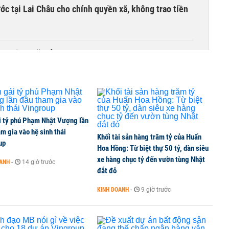
c tại Lai Châu cho chính quyền xã, không trao tiền
ồn tại 44 năm ở TP HCM
i tỷ phú Phạm Nhật Vượng lần
m gia vào hệ sinh thái
Khối tài sản hàng trăm tỷ của Huấn
up
Hoa Hồng: Từ biệt thự 50 tỷ, dàn siêu
xe hàng chục tỷ đến vườn tùng Nhật
OANH
-
14 giờ trước
đắt đỏ
KINH DOANH
-
9 giờ trước