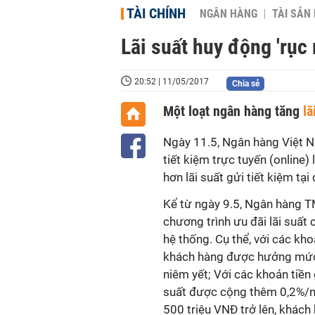
TÀI CHÍNH
NGÂN HÀNG
TÀI SẢN
Lãi suất huy động 'rục 
20:52 | 11/05/2017
Chia sẻ
Một loạt ngân hàng tăng
lã
Ngày 11.5, Ngân hàng Việt N
tiết kiệm trực tuyến (online) 
hơn lãi suất gửi tiết kiệm tạ
Kể từ ngày 9.5, Ngân hàng 
chương trình ưu đãi lãi suất
hệ thống. Cụ thể, với các kh
khách hàng được hưởng mức 
niêm yết; Với các khoản tiền
suất được cộng thêm 0,2%/nă
500 triệu VNĐ trở lên, khác