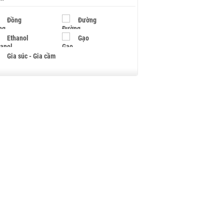
Đồng
Đường
Ethanol
Gạo
Gia súc - Gia cầm
Giấy
Gỗ
Hạt điều
Hồ tiêu - Hạt tiêu
Khí đốt
Kim loại khác
Mắc ca
Muối
Ngũ cốc
Nhựa - Hạt nhựa
Palladium
Phân bón