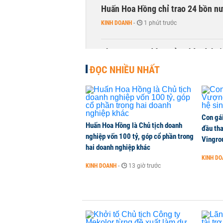
Huấn Hoa Hồng chỉ trao 24 bồn nướ
KINH DOANH
-
1 phút trước
Phương Nam đóng cửa nhà sách t
KINH DOANH
-
1 phút trước
ĐỌC NHIỀU NHẤT
Con gá
Huấn Hoa Hồng là Chủ tịch doanh
đầu tha
nghiệp vốn 100 tỷ, góp cổ phần trong
Vingro
hai doanh nghiệp khác
KINH D
KINH DOANH
-
13 giờ trước