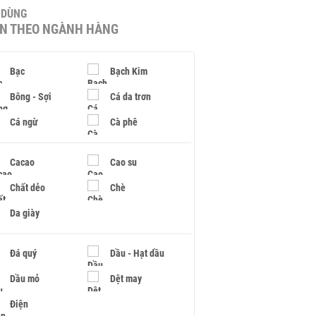
U DÙNG
IN THEO NGÀNH HÀNG
Bạc
Bạch Kim
Bông - Sợi
Cá da trơn
Cá ngừ
Cà phê
Cacao
Cao su
Chất dẻo
Chè
Da giày
Đá quý
Dầu - Hạt dầu
Dầu mỏ
Dệt may
Điện