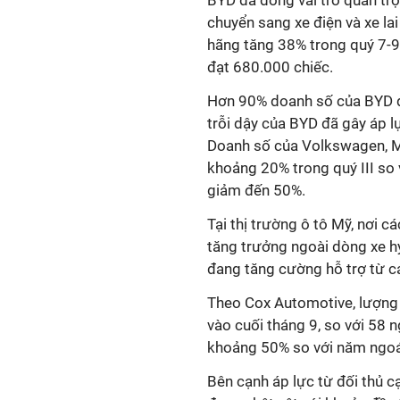
BYD đã đóng vai trò quan tr
chuyển sang xe điện và xe la
hãng tăng 38% trong quý 7-9 
đạt 680.000 chiếc.
Hơn 90% doanh số của BYD đế
trỗi dậy của BYD đã gây áp l
Doanh số của Volkswagen, M
khoảng 20% trong quý III so 
giảm đến 50%.
Tại thị trường ô tô Mỹ, nơi 
tăng trưởng ngoài dòng xe h
đang tăng cường hỗ trợ từ cá
Theo Cox Automotive, lượng 
vào cuối tháng 9, so với 58 
khoảng 50% so với năm ngoá
Bên cạnh áp lực từ đối thủ c