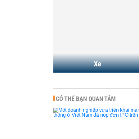
14:35 | 28/01/2026
Kỷ nguyên 'tiền rẻ' cho xe
điện đã kết thúc trên thế
giới nhưng mới...
KINH DOANH
-
11:49 | 20/01/2026
Xe
CÓ THỂ BẠN QUAN TÂM