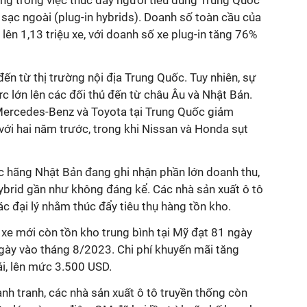
ọng trong việc thúc đẩy người tiêu dùng Trung Quốc
i sạc ngoài (plug-in hybrids). Doanh số toàn cầu của
lên 1,13 triệu xe, với doanh số xe plug-in tăng 76%
n từ thị trường nội địa Trung Quốc. Tuy nhiên, sự
ực lớn lên các đối thủ đến từ châu Âu và Nhật Bản.
ercedes-Benz và Toyota tại Trung Quốc giảm
với hai năm trước, trong khi Nissan và Honda sụt
các hãng Nhật Bản đang ghi nhận phần lớn doanh thu,
ybrid gần như không đáng kể. Các nhà sản xuất ô tô
c đại lý nhằm thúc đẩy tiêu thụ hàng tồn kho.
xe mới còn tồn kho trung bình tại Mỹ đạt 81 ngày
ngày vào tháng 8/2023. Chi phí khuyến mãi tăng
i, lên mức 3.500 USD.
ạnh tranh, các nhà sản xuất ô tô truyền thống còn