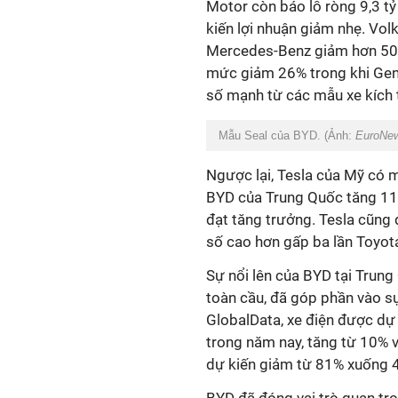
Motor còn báo lỗ ròng 9,3 t
kiến lợi nhuận giảm nhẹ. Vo
Mercedes-Benz giảm hơn 50
mức giảm 26% trong khi Ge
số mạnh từ các mẫu xe kích 
Mẫu Seal của BYD. (Ảnh:
EuroNe
Ngược lại, Tesla của Mỹ có m
BYD của Trung Quốc tăng 11%
đạt tăng trưởng. Tesla cũng d
số cao hơn gấp ba lần Toyot
Sự nổi lên của BYD tại Trung
toàn cầu, đã góp phần vào s
GlobalData, xe điện được dự
trong năm nay, tăng từ 10% v
dự kiến giảm từ 81% xuống 