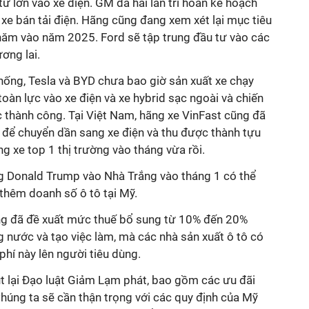
tư lớn vào xe điện. GM đã hai lần trì hoãn kế hoạch
xe bán tải điện. Hãng cũng đang xem xét lại mục tiêu
 năm vào năm 2025. Ford sẽ tập trung đầu tư vào các
ơng lai.
thống, Tesla và BYD chưa bao giờ sản xuất xe chạy
toàn lực vào xe điện và xe hybrid sạc ngoài và chiến
 thành công. Tại Việt Nam, hãng xe VinFast cũng đã
 để chuyển dần sang xe điện và thu được thành tựu
g xe top 1 thị trường vào tháng vừa rồi.
ng Donald Trump vào Nhà Trắng vào tháng 1 có thể
 thêm doanh số ô tô tại Mỹ.
ông đã đề xuất mức thuế bổ sung từ 10% đến 20%
 nước và tạo việc làm, mà các nhà sản xuất ô tô có
phí này lên người tiêu dùng.
t lại Đạo luật Giảm Lạm phát, bao gồm các ưu đãi
Chúng ta sẽ cần thận trọng với các quy định của Mỹ