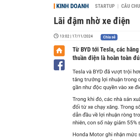
KINH DOANH
STARTUP
CÂU CHU
Lãi đậm nhờ xe điện
13:02 | 17/11/2024
Chia sẻ
Từ BYD tới Tesla, các hãng
thuần điện là hoàn toàn đ
Tesla và BYD đã vượt trội hơ
tăng trưởng lợi nhuận trong 
gần như độc quyền vào xe đi
Trong khi đó, các nhà sản xu
đổi từ xe chạy xăng. Trong số
dẫn đầu về lợi nhuận ròng tro
nhiên, con số này giảm 55% 
Honda Motor ghi nhận mức sụt