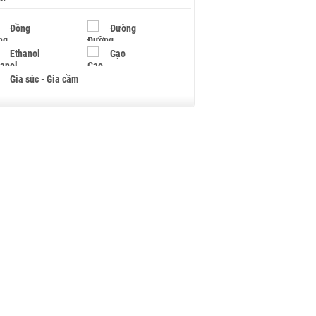
Đồng
Đường
Ethanol
Gạo
Gia súc - Gia cầm
Giấy
Gỗ
Hạt điều
Hồ tiêu - Hạt tiêu
Khí đốt
Kim loại khác
Mắc ca
Muối
Ngũ cốc
Nhựa - Hạt nhựa
Palladium
Phân bón