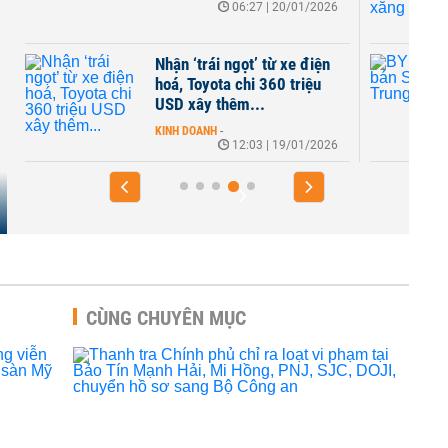
06:27 | 20/01/2026
KINH DOANH
-
1
Nhận ‘trái ngọt’ từ xe điện
BYD dừng bán
hoá, Toyota chi 360 triệu
Trung Quốc
USD xây thêm...
KINH DOANH
-
1
KINH DOANH
-
12:03 | 19/01/2026
CÙNG CHUYÊN MỤC