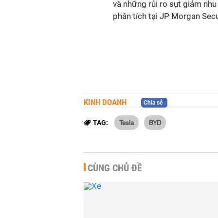
và những rủi ro sụt giảm nhu 
phân tích tại JP Morgan Secu
KINH DOANH
Chia sẻ
Tesla
BYD
TAG:
CÙNG CHỦ ĐỀ
Ôtô từ Trung Quốc ồ ạt vào
Việt Nam 2025
KINH DOANH
-