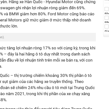
ỷ yên. Hãng xe Hàn Quốc - Hyundai Motor cũng chứng
lkswagen ghi nhận lợi nhuận ròng giảm đến 69%.
% và BMW giảm hơn 80%. Ford Motor cũng báo cáo
neral Motors giữ mức giảm ở mức thấp nhờ doanh
thước lớn.
ws
).
ức tăng lợi nhuận ròng 17% so với cùng kỳ, trong khi
 – đây là hai hãng ô tô duy nhất trong danh sách
ẫn đầu về lợi nhuận tính trên mỗi xe bán ra, với con
a.
 Quốc – thị trường chiếm khoảng 30% thị phần ô tô
ự sụt giảm của các hãng xe truyền thống. Theo
 đoán sẽ chiếm 24% nhu cầu ô tô mới tại Trung Quốc
ào năm 2021, trong khi thị phần của xe chạy xăng
48%.