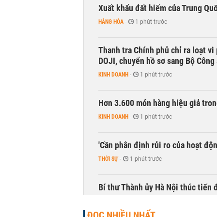
Xuất khẩu đất hiếm của Trung Qu
HÀNG HÓA
-
1 phút trước
Thanh tra Chính phủ chỉ ra loạt v
DOJI, chuyển hồ sơ sang Bộ Công
KINH DOANH
-
1 phút trước
Hơn 3.600 món hàng hiệu giả tron
KINH DOANH
-
1 phút trước
'Cần phân định rủi ro của hoạt độn
THỜI SỰ
-
1 phút trước
Bí thư Thành ủy Hà Nội thúc tiến
THỜI SỰ
-
1 phút trước
ĐỌC NHIỀU NHẤT