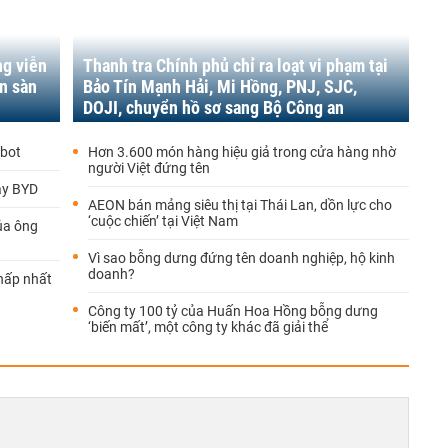
ng viễn
Thanh tra Chính phủ chỉ ra loạt vi phạm tại
n sàn
Bảo Tín Mạnh Hải, Mi Hồng, PNJ, SJC,
DOJI, chuyển hồ sơ sang Bộ Công an
obot
Hơn 3.600 món hàng hiệu giả trong cửa hàng nhờ
người Việt đứng tên
ay BYD
AEON bán mảng siêu thị tại Thái Lan, dồn lực cho
‘cuộc chiến’ tại Việt Nam
ủa ông
Vì sao bỗng dưng đứng tên doanh nghiệp, hộ kinh
doanh?
thấp nhất
Công ty 100 tỷ của Huấn Hoa Hồng bỗng dưng
‘biến mất’, một công ty khác đã giải thể