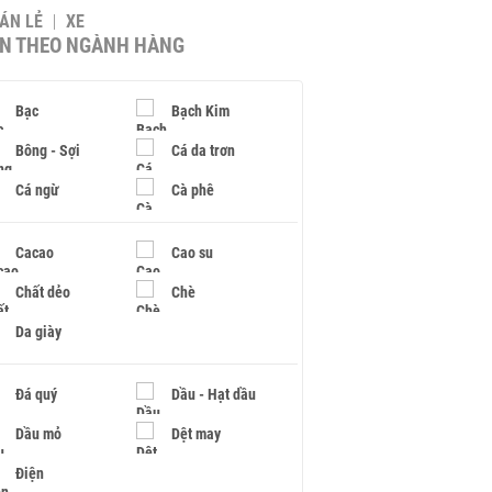
BÁN LẺ
XE
IN THEO NGÀNH HÀNG
Bạc
Bạch Kim
Bông - Sợi
Cá da trơn
Cá ngừ
Cà phê
Cacao
Cao su
Chất dẻo
Chè
Da giày
Đá quý
Dầu - Hạt dầu
Dầu mỏ
Dệt may
Điện