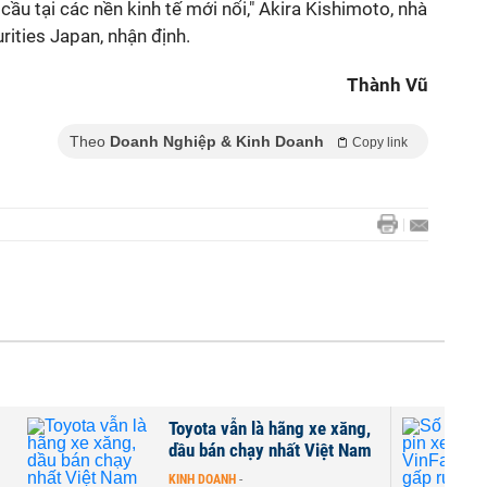
cầu tại các nền kinh tế mới nổi," Akira Kishimoto, nhà
rities Japan, nhận định.
Thành Vũ
Theo
Doanh Nghiệp & Kinh Doanh
Copy link
Toyota vẫn là hãng xe xăng,
Số trạm đổi
dầu bán chạy nhất Việt Nam
VinFast nhiề
trạm xăng hi
KINH DOANH
-