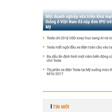
Một doanh nghiệp vừa triển khai mạ
thông ở Việt Nam đã nộp đơn IPO trê
Mỹ
Tesla chi 20 tỷ USD xoay trục sang AI và r
Tesla mất ngôi đầu xe điện toàn cầu vào t
Ba dấu ấn định hình một năm biến động c
chủ Tesla
Thị phần xe điện Tesla tại Mỹ xuống mức 
kể từ 2017
TIN MỚI