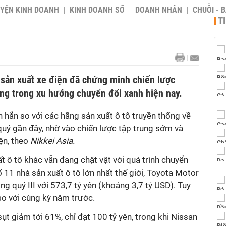
YỆN KINH DOANH
KINH DOANH SỐ
DOANH NHÂN
CHUỖI - 
T
 sản xuất xe điện đã chứng minh chiến lược
úng trong xu hướng chuyển đổi xanh hiện nay.
n hẳn so với các hãng sản xuất ô tô truyền thống về
quý gần đây, nhờ vào chiến lược tập trung sớm và
ện, theo
Nikkei Asia.
ất ô tô khác vẫn đang chật vật với quá trình chuyển
 11 nhà sản xuất ô tô lớn nhất thế giới, Toyota Motor
ng quý III với 573,7 tỷ yên (khoảng 3,7 tỷ USD). Tuy
so với cùng kỳ năm trước.
 giảm tới 61%, chỉ đạt 100 tỷ yên, trong khi Nissan